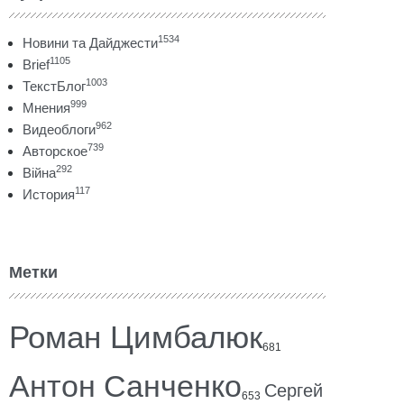
1534
Новини та Дайджести
1105
Brief
1003
ТекстБлог
999
Мнения
962
Видеоблоги
739
Авторское
292
Війна
117
История
Метки
Роман Цимбалюк
681
Антон Санченко
Сергей
653