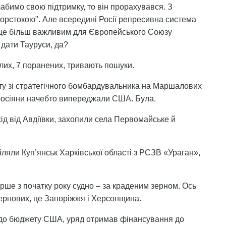
лабимо свою підтримку, то він прорахувався. З
"жорстокою". Але всередині Росії репресивна система
ь ще більш важливим для Європейського Союзу
 дати Тауруси, да?
иблих, 7 поранених, тривають пошуки.
ту зі стратегічного бомбардувальника на Маршалових
е росіяни начебто випереджали США. Була.
хід від Авдіївки, захопили села Первомайське й
ріляли Куп’янськ Харківської області з РСЗВ «Ураган»,
ше з початку року судно – за краденим зерном. Ось
ернових, це Запоріжжя і Херсонщина.
щодо бюджету США, уряд отримав фінансування до