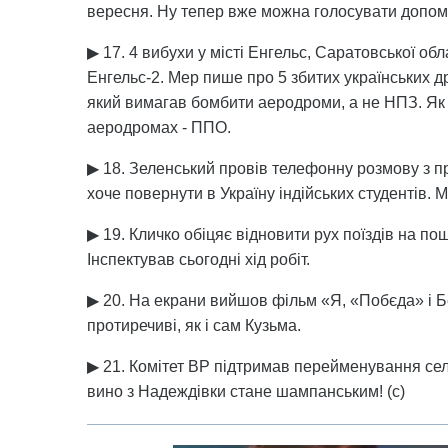
вересня. Ну тепер вже можна голосувати допомо
▶ 17. 4 вибухи у місті Енгельс, Саратовської об
Енгельс-2. Мер пише про 5 збитих українських 
який вимагав бомбити аеродроми, а не НПЗ. Як 
аеродромах - ППО.
▶ 18. Зеленський провів телефонну розмову з п
хоче повернути в Україну індійських студентів. М
▶ 19. Кличко обіцяє відновити рух поїздів на пошк
Інспектував сьогодні хід робіт.
▶ 20. На екрани вийшов фільм «Я, «Побєда» і Б
протиречиві, як і сам Кузьма.
▶ 21. Комітет ВР підтримав перейменування се
вино з Надеждівки стане шампанським! (с)