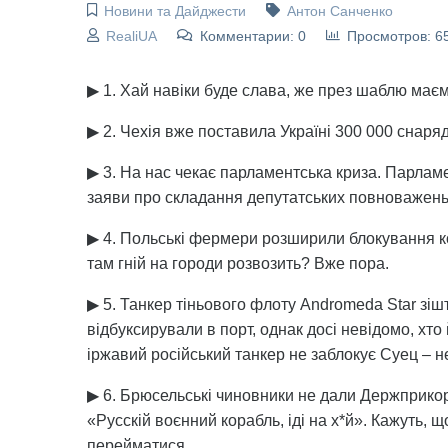
Новини та Дайджести
Антон Санченко
RealiUA
Комментарии: 0
Просмотров: 6
▶ 1. Хай навіки буде слава, же през шаблю маєм 
▶ 2. Чехія вже поставила Україні 300 000 снар
▶ 3. На нас чекає парламентська криза. Парламе
заяви про складання депутатських повноважень 
▶ 4. Польські фермери розширили блокування ко
там гній на городи розвозить? Вже пора.
▶ 5. Танкер тіньового флоту Andromeda Star зіш
відбуксирували в порт, однак досі невідомо, хто 
іржавий російський танкер не заблокує Суец – н
▶ 6. Брюсельські чиновники не дали Держприкор
«Русскій воєнний корабль, іді на х*й». Кажуть,
перейматися.