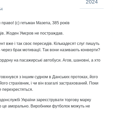
2024
54
право! (с) гетьман Мазепа, 385 років
ядів. Жоден Умєров не постраждав.
нт вже і так своє пересидів. Кількадесят слуг пишуть
через брак мотивації. Так вони називають конверти?
рдону на пасажирські автобуси. Агов, шановні, а хто
товхнувся з іншим судном в Данських протоках, його
його страхівник, і чи він взагалі застрахований. Поки
е перехрестяться.
донслужбі України зареєструвати торгову марку
 що це аморально. Виробники футболок можуть не