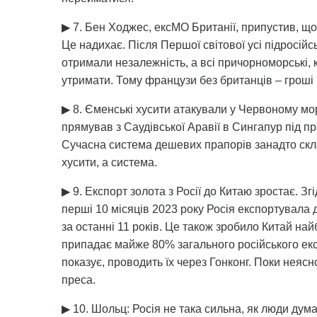
▶ 7. Бен Ходжес, ексМО Британії, припустив, що
Це надихає. Після Першої світової усі підросійсь
отримали незалежність, а всі причорноморські, 
утримати. Тому французи без британців – гроші 
▶ 8. Єменські хусити атакували у Червоному мо
прямував з Саудівської Аравії в Сингапур під 
Сучасна система дешевих прапорів занадто скла
хусити, а система.
▶ 9. Експорт золота з Росії до Китаю зростає. З
перші 10 місяців 2023 року Росія експортувала 
за останні 11 років. Це також зробило Китай най
припадає майже 80% загального російського експ
показує, проводить їх через Гонконг. Поки неясн
преса.
▶ 10. Шольц: Росія не така сильна, як люди ду