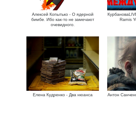
Алексей Копытько - О ядерной
КурбановаLIVE
бимбе. Ибо как-то не замечают
Ramis Y
очевидного.
Елена Кудренко - Два нюанса
Антон Санченк