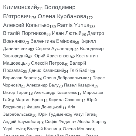
Климовский
Володимир
211
В’ятрович
Олена Курбанова
176
172
Алексей Копытько
Ramis Yunus
139
138
Віталій Портников
Иван Лютый
Дмитро
99
98
Вовнянко
Валентина Емінова
Кирилл
73
59
Данильченко
Сергей Ауслендер
Володимир
52
49
Завгородній
Юрий Христензен
Костянтин
42
42
Машовець
Олексій Петров
Валерій
40
40
Прозапас
Денис Казанский
Гліб Бабіч
35
34
29
Борислав Береза
Олена Добровольська
Тарас
24
21
Чорновіл
Александр Балу
Павел Казарин
21
20
19
Віктор Таран
Александр Коваленко
Мирослав
18
17
Гай
Мартин Брест
Кирилл Сазонов
Юрій
16
14
12
Богданов
Фашик Донецький
Агія
12
11
Загребельська
Юрій Гудименко
Vasyl Taras
10
9
8
Андрій Баумейстер
Софія Федина
Alesha Stupin
8
7
5
Yigal Levin
Валерій Калниш
Олена Монова
5
5
5
Александр Кушнарь
Михайло Подоляк
Олена