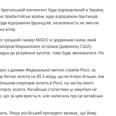
 британський контингент буде відправлений в Україну.
кі прибалтійські країни, куди відправили британців,
куди відправили французів, незалежність не змогли
на вітер.
рі грецький танкер MADO зі зрідженим газом, який
прапором Маршалових островів (домініону США).
дна до розуміння хуситів, тому буде змінюватися. Не
гідно з даними Федеральної митної служби Росії, за
до Китаю золота на $5,5 млрд, що вп’ятеро більше, ніж
більшим покупцем золота в Росії, на частку якого
орту золота. Китайська статистика ці закупівлі не
о, що за цим криється, але написала про це китайська
мають. Якщо російський президент вважає, що йому