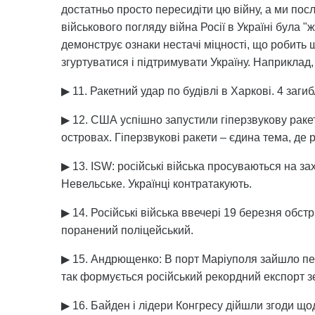
достатньо просто пересидіти цю війну, а ми пос
військового погляду війна Росії в Україні була 
демонструє ознаки нестачі міцності, що робит
згуртуватися і підтримувати Україну. Наприклад,
▶ 11. Ракетний удар по будівлі в Харкові. 4 заг
▶ 12. США успішно запустили гіперзвукову раке
островах. Гіперзвукові ракети – єдина тема, д
▶ 13. ISW: російські війська просуваються на за
Невельське. Українці контратакують.
▶ 14. Російські війська ввечері 19 березня обст
поранений поліцейський.
▶ 15. Андрющенко: В порт Маріуполя зайшло пер
так формується російський рекордний експорт з
▶ 16. Байден і лідери Конгресу дійшли згоди 