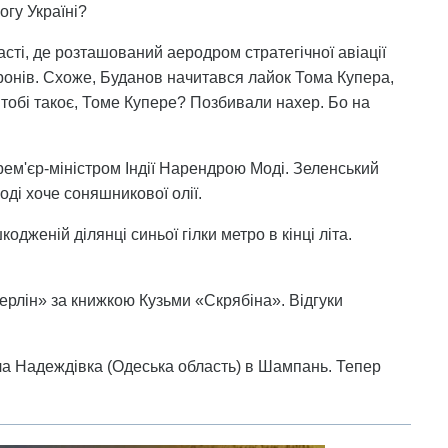
гу Україні?
ласті, де розташований аеродром стратегічної авіації
дронів. Схоже, Буданов начитався лайок Тома Купера,
тобі такоє, Томе Купере? Позбивали нахер. Бо на
рем'єр-міністром Індії Нарендрою Моді. Зеленський
оді хоче соняшникової олії.
одженій ділянці синьої гілки метро в кінці літа.
ерлін» за книжкою Кузьми «Скрябіна». Відгуки
ла Надеждівка (Одеська область) в Шампань. Тепер