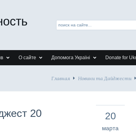
ность
ив
О сайте
Допомога Україні
Donate for Uk
Главная
Новини та Дайджести
джест 20
20
марта