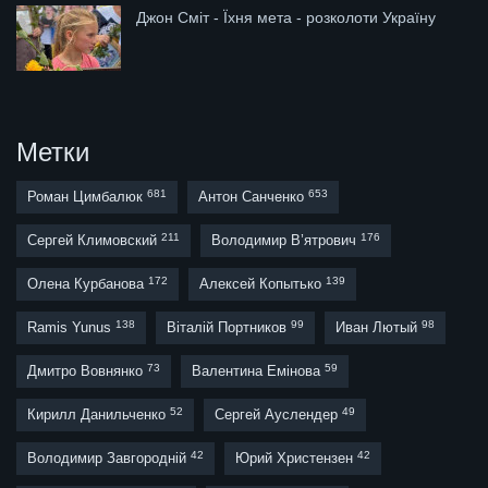
Джон Сміт - Їхня мета - розколоти Україну
Метки
681
653
Роман Цимбалюк
Антон Санченко
211
176
Сергей Климовский
Володимир В’ятрович
172
139
Олена Курбанова
Алексей Копытько
138
99
98
Ramis Yunus
Віталій Портников
Иван Лютый
73
59
Дмитро Вовнянко
Валентина Емінова
52
49
Кирилл Данильченко
Сергей Ауслендер
42
42
Володимир Завгородній
Юрий Христензен