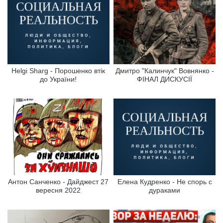
Helgi Sharg - Порошенко втік
Дмитро "Калинчук" Вовнянко -
до України!
ФІНАЛ ДИСКУСІЇ
Антон Санченко - Дайджест 27
Елена Кудренко - Не спорь с
вересня 2022
дураками