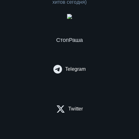
СтопРаша
Telegram
Twitter