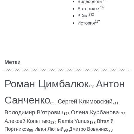
Видеоблоги
739
Авторское
292
Війна
117
История
Метки
Роман Цимбалюк
Антон
681
Санченко
Сергей Климовский
653
211
Володимир В’ятрович
Олена Курбанова
176
172
Алексей Копытько
Ramis Yunus
Віталій
139
138
Портников
Иван Лютый
Дмитро Вовнянко
99
98
73