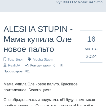
купила Оле новое пальто
ALESHA STUPIN -
Мама купила Оле
16
новое пальто
марта
2024
ТекстБлог
Alesha Stupin
RealiUA
Комментарии: 0
Просмотров: 781
Мама купила Оле новое пальто. Красивое,
приталенное. Белого цвета.
Оля обрадовалась и подумала: «Я буду в нем такая
необыкновенная! Совсем, как ангелочек! Чистый и