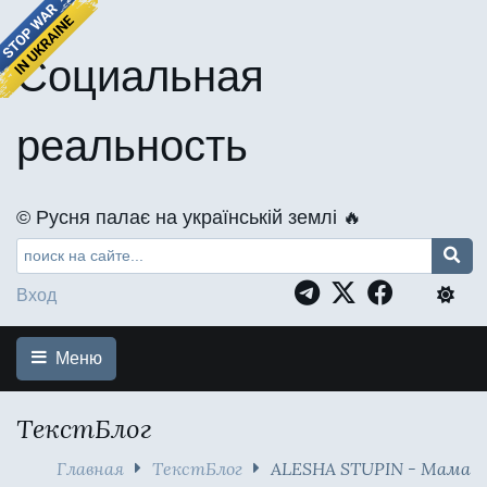
Социальная
реальность
©️ Русня палає на українській землі 🔥
Вход
Меню
ТекстБлог
Главная
ТекстБлог
ALESHA STUPIN - Мама