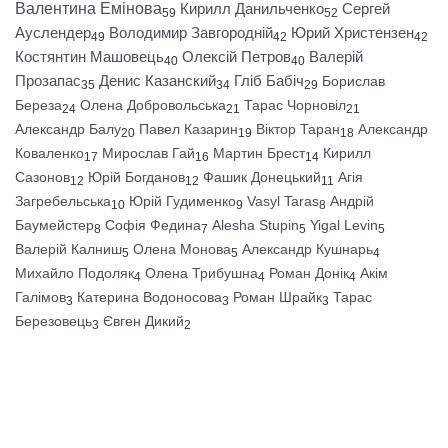
Валентина Емінова
Кирилл Данильченко
Сергей
59
52
Ауслендер
Володимир Завгородній
Юрий Христензен
49
42
42
Костянтин Машовець
Олексій Петров
Валерій
40
40
Прозапас
Денис Казанский
Гліб Бабіч
Борислав
35
34
29
Береза
Олена Добровольська
Тарас Чорновіл
24
21
21
Александр Балу
Павел Казарин
Віктор Таран
Александр
20
19
18
Коваленко
Мирослав Гай
Мартин Брест
Кирилл
17
16
14
Сазонов
Юрій Богданов
Фашик Донецький
Агія
12
12
11
Загребельська
Юрій Гудименко
Vasyl Taras
Андрій
10
9
8
Баумейстер
Софія Федина
Alesha Stupin
Yigal Levin
8
7
5
5
Валерій Калниш
Олена Монова
Александр Кушнарь
5
5
4
Михайло Подоляк
Олена Трибушна
Роман Донік
Акім
4
4
4
Галімов
Катерина Водоносова
Роман Шрайк
Тарас
3
3
3
Березовець
Євген Дикий
3
2