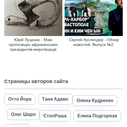
Юрій Луценко - Маю
Сергей Ауслендер - Обзор
пропозицію африканських
новостей. Выпуск №2.
президентів-миротворців
Страницы авторов сайта
Отто Йорк
Таня Адамс
Олена Кудренко
Олег Шарп
СтопРаша
Елена Подгорная