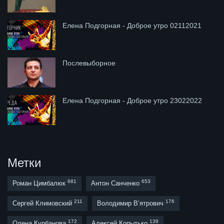
Елена Подгорная - Доброе утро 02112021
Послевыборное
Елена Подгорная - Доброе утро 23022022
Метки
681
653
Роман Цимбалюк
Антон Санченко
211
176
Сергей Климовский
Володимир В’ятрович
172
139
Олена Курбанова
Алексей Копытько