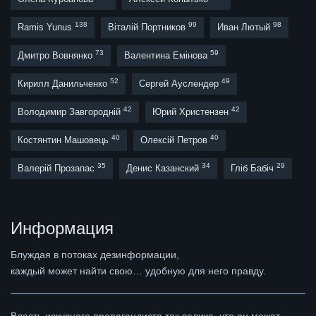
138
99
98
Ramis Yunus
Віталій Портников
Иван Лютый
73
59
Дмитро Вовнянко
Валентина Емінова
52
49
Кирилл Данильченко
Сергей Ауслендер
42
42
Володимир Завгородній
Юрий Христензен
40
40
Костянтин Машовець
Олексій Петров
35
34
29
Валерій Прозапас
Денис Казанский
Гліб Бабіч
Информация
Блуждая в потоках дезинформации,
каждый может найти свою… удобную для него правду.