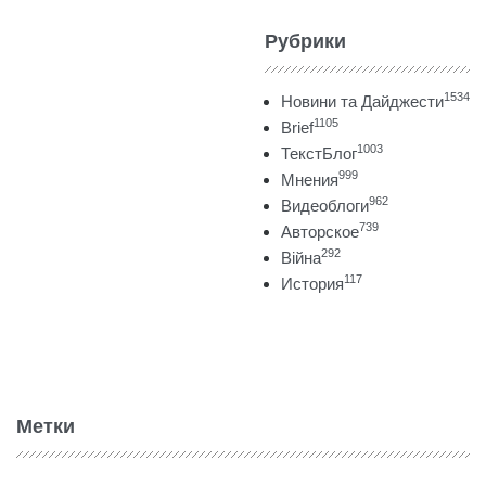
Рубрики
1534
Новини та Дайджести
1105
Brief
1003
ТекстБлог
999
Мнения
962
Видеоблоги
739
Авторское
292
Війна
117
История
Метки