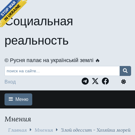
Социальная
реальность
©️ Русня палає на українській землі 🔥
Вход
Меню
Мнения
Главная
Мнения
Злой одессит - Хозяйка морей