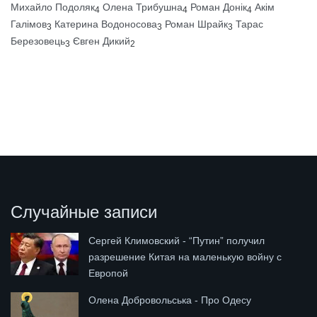
Михайло Подоляк
Олена Трибушна
Роман Донік
Акім
4
4
4
Галімов
Катерина Водоносова
Роман Шрайк
Тарас
3
3
3
Березовець
Євген Дикий
3
2
Случайные записи
Сергей Климовский - “Путин” получил
разрешение Китая на маленькую войну с
Европой
Олена Добровольська - Про Одесу