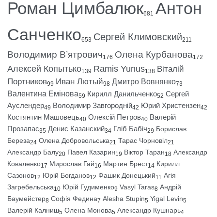
Роман Цимбалюк
Антон
681
Санченко
Сергей Климовский
653
211
Володимир В’ятрович
Олена Курбанова
176
172
Алексей Копытько
Ramis Yunus
Віталій
139
138
Портников
Иван Лютый
Дмитро Вовнянко
99
98
73
Валентина Емінова
Кирилл Данильченко
Сергей
59
52
Ауслендер
Володимир Завгородній
Юрий Христензен
49
42
42
Костянтин Машовець
Олексій Петров
Валерій
40
40
Прозапас
Денис Казанский
Гліб Бабіч
Борислав
35
34
29
Береза
Олена Добровольська
Тарас Чорновіл
24
21
21
Александр Балу
Павел Казарин
Віктор Таран
Александр
20
19
18
Коваленко
Мирослав Гай
Мартин Брест
Кирилл
17
16
14
Сазонов
Юрій Богданов
Фашик Донецький
Агія
12
12
11
Загребельська
Юрій Гудименко
Vasyl Taras
Андрій
10
9
8
Баумейстер
Софія Федина
Alesha Stupin
Yigal Levin
8
7
5
5
Валерій Калниш
Олена Монова
Александр Кушнарь
5
5
4