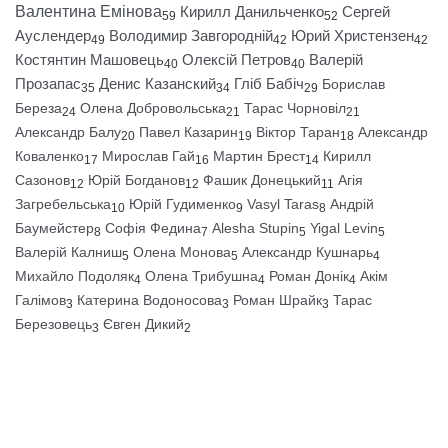
Валентина Емінова
Кирилл Данильченко
Сергей
59
52
Ауслендер
Володимир Завгородній
Юрий Христензен
49
42
42
Костянтин Машовець
Олексій Петров
Валерій
40
40
Прозапас
Денис Казанский
Гліб Бабіч
Борислав
35
34
29
Береза
Олена Добровольська
Тарас Чорновіл
24
21
21
Александр Балу
Павел Казарин
Віктор Таран
Александр
20
19
18
Коваленко
Мирослав Гай
Мартин Брест
Кирилл
17
16
14
Сазонов
Юрій Богданов
Фашик Донецький
Агія
12
12
11
Загребельська
Юрій Гудименко
Vasyl Taras
Андрій
10
9
8
Баумейстер
Софія Федина
Alesha Stupin
Yigal Levin
8
7
5
5
Валерій Калниш
Олена Монова
Александр Кушнарь
5
5
4
Михайло Подоляк
Олена Трибушна
Роман Донік
Акім
4
4
4
Галімов
Катерина Водоносова
Роман Шрайк
Тарас
3
3
3
Березовець
Євген Дикий
3
2