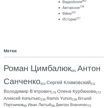
962
Видеоблоги
739
Авторское
292
Війна
117
История
Метки
Роман Цимбалюк
Антон
681
Санченко
Сергей Климовский
653
211
Володимир В’ятрович
Олена Курбанова
176
172
Алексей Копытько
Ramis Yunus
Віталій
139
138
Портников
Иван Лютый
Дмитро Вовнянко
99
98
73