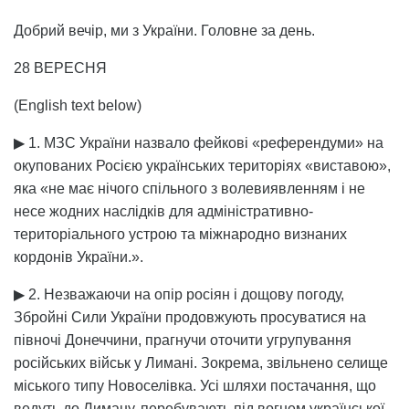
Добрий вечір, ми з України. Головне за день.
28 ВЕРЕСНЯ
(English text below)
▶ 1. МЗС України назвало фейкові «референдуми» на
окупованих Росією українських територіях «виставою»,
яка «не має нічого спільного з волевиявленням і не
несе жодних наслідків для адміністративно-
територіального устрою та міжнародно визнаних
кордонів України.».
▶ 2. Незважаючи на опір росіян і дощову погоду,
Збройні Сили України продовжують просуватися на
півночі Донеччини, прагнучи оточити угрупування
російських військ у Лимані. Зокрема, звільнено селище
міського типу Новоселівка. Усі шляхи постачання, що
ведуть до Лиману, перебувають під вогнем української