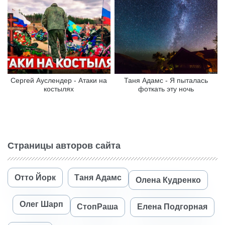
Сергей Ауслендер - Атаки на
Таня Адамс - Я пыталась
костылях
фоткать эту ночь
Страницы авторов сайта
Отто Йорк
Таня Адамс
Олена Кудренко
Олег Шарп
СтопРаша
Елена Подгорная