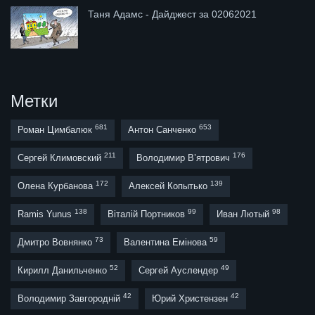
Таня Адамс - Дайджест за 02062021
Метки
681
653
Роман Цимбалюк
Антон Санченко
211
176
Сергей Климовский
Володимир В’ятрович
172
139
Олена Курбанова
Алексей Копытько
138
99
98
Ramis Yunus
Віталій Портников
Иван Лютый
73
59
Дмитро Вовнянко
Валентина Емінова
52
49
Кирилл Данильченко
Сергей Ауслендер
42
42
Володимир Завгородній
Юрий Христензен