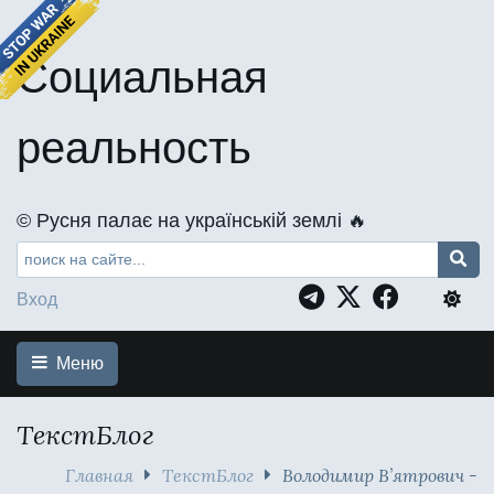
Социальная
реальность
©️ Русня палає на українській землі 🔥
Вход
Меню
ТекстБлог
Главная
ТекстБлог
Володимир В’ятрович -