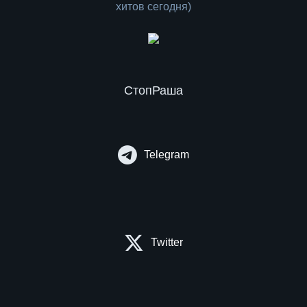
СтопРаша
Telegram
Twitter