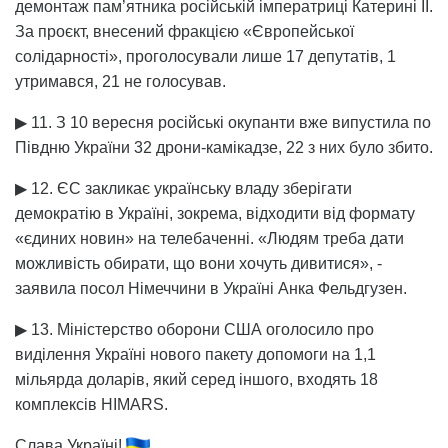
демонтаж пам’ятника російській імператриці Катерині ІІ.
За проєкт, внесений фракцією «Європейської
солідарності», проголосували лише 17 депутатів, 1
утримався, 21 не голосував.
▶ 11. З 10 вересня російські окупанти вже випустила по
Півдню України 32 дрони-камікадзе, 22 з них було збито.
▶ 12. ЄС закликає українську владу зберігати
демократію в Україні, зокрема, відходити від формату
«єдиних новин» на телебаченні. «Людям треба дати
можливість обирати, що вони хочуть дивитися», -
заявила посол Німеччини в Україні Анка Фельдгузен.
▶ 13. Міністерство оборони США оголосило про
виділення Україні нового пакету допомоги на 1,1
мільярда доларів, який серед іншого, входять 18
комплексів HIMARS.
Слава Україні!