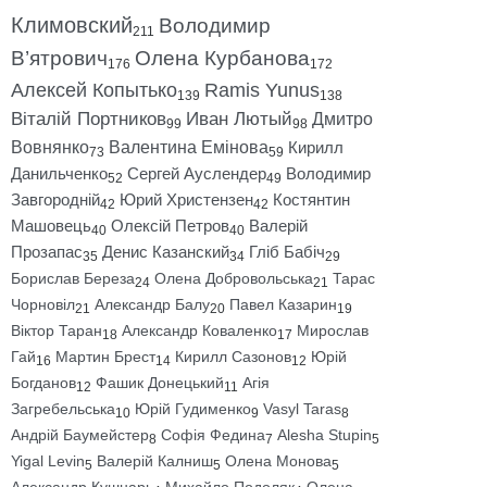
Климовский
Володимир
211
В’ятрович
Олена Курбанова
176
172
Алексей Копытько
Ramis Yunus
139
138
Віталій Портников
Иван Лютый
Дмитро
99
98
Вовнянко
Валентина Емінова
Кирилл
73
59
Данильченко
Сергей Ауслендер
Володимир
52
49
Завгородній
Юрий Христензен
Костянтин
42
42
Машовець
Олексій Петров
Валерій
40
40
Прозапас
Денис Казанский
Гліб Бабіч
35
34
29
Борислав Береза
Олена Добровольська
Тарас
24
21
Чорновіл
Александр Балу
Павел Казарин
21
20
19
Віктор Таран
Александр Коваленко
Мирослав
18
17
Гай
Мартин Брест
Кирилл Сазонов
Юрій
16
14
12
Богданов
Фашик Донецький
Агія
12
11
Загребельська
Юрій Гудименко
Vasyl Taras
10
9
8
Андрій Баумейстер
Софія Федина
Alesha Stupin
8
7
5
Yigal Levin
Валерій Калниш
Олена Монова
5
5
5
Александр Кушнарь
Михайло Подоляк
Олена