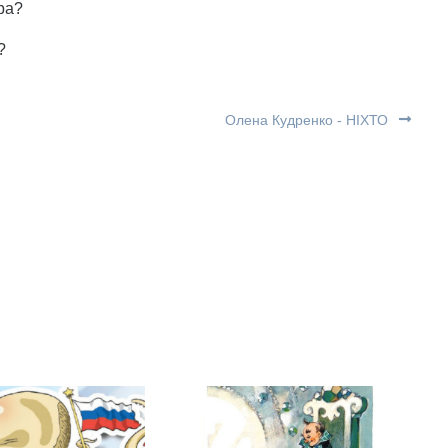
ра?
?
Олена Кудренко - НІХТО