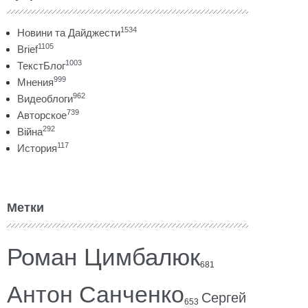
1534
Новини та Дайджести
1105
Brief
1003
ТекстБлог
999
Мнения
962
Видеоблоги
739
Авторское
292
Війна
117
История
Метки
Роман Цимбалюк
681
Антон Санченко
Сергей
653