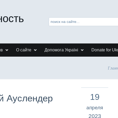
ность
ив
О сайте
Допомога Україні
Donate for Uk
Глав
19
ей Ауслендер
апреля
2023