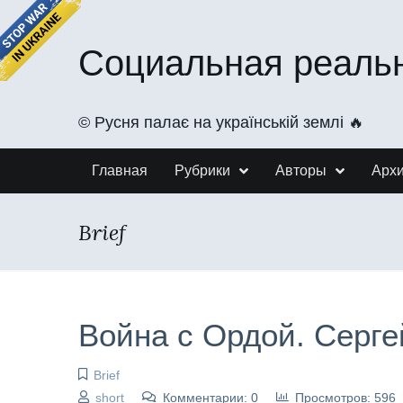
Социальная реаль
©️ Русня палає на українській землі 🔥
Главная
Рубрики
Авторы
Арх
Brief
Война с Ордой. Серг
Brief
short
Комментарии: 0
Просмотров: 596