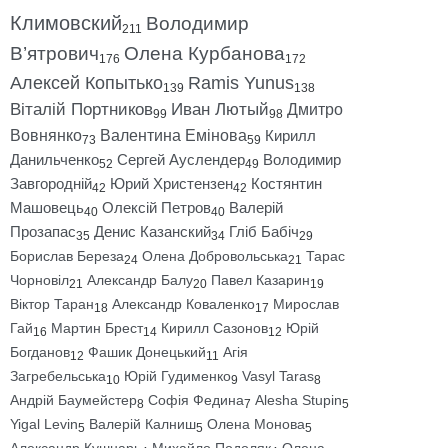
Климовский
Володимир
211
В’ятрович
Олена Курбанова
176
172
Алексей Копытько
Ramis Yunus
139
138
Віталій Портников
Иван Лютый
Дмитро
99
98
Вовнянко
Валентина Емінова
Кирилл
73
59
Данильченко
Сергей Ауслендер
Володимир
52
49
Завгородній
Юрий Христензен
Костянтин
42
42
Машовець
Олексій Петров
Валерій
40
40
Прозапас
Денис Казанский
Гліб Бабіч
35
34
29
Борислав Береза
Олена Добровольська
Тарас
24
21
Чорновіл
Александр Балу
Павел Казарин
21
20
19
Віктор Таран
Александр Коваленко
Мирослав
18
17
Гай
Мартин Брест
Кирилл Сазонов
Юрій
16
14
12
Богданов
Фашик Донецький
Агія
12
11
Загребельська
Юрій Гудименко
Vasyl Taras
10
9
8
Андрій Баумейстер
Софія Федина
Alesha Stupin
8
7
5
Yigal Levin
Валерій Калниш
Олена Монова
5
5
5
Александр Кушнарь
Михайло Подоляк
Олена