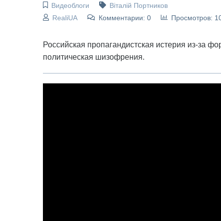
Видеоблоги
Віталій Портников
RealiUA
Комментарии: 0
Просмотров: 1
Российская пропагандистская истерия из-за фо
политическая шизофрения.