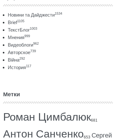
1534
Новини та Дайджести
1105
Brief
1003
ТекстБлог
999
Мнения
962
Видеоблоги
739
Авторское
292
Війна
117
История
Метки
Роман Цимбалюк
681
Антон Санченко
Сергей
653