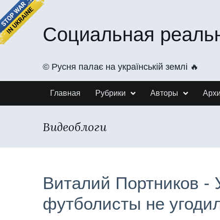
Социальная реаль
©️ Русня палає на українській землі 🔥
Главная
Рубрики
Авторы
Арх
Видеоблоги
Виталий Портников - 
футболисты не угоди