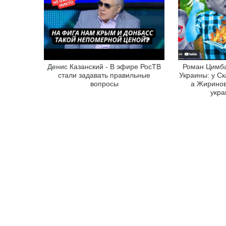
Денис Казанский - В эфире РосТВ
Роман Цимба
стали задавать правильные
Украины: у Ск
вопросы
а Жиринов
укра