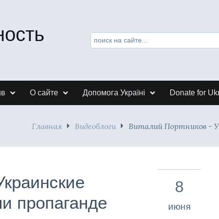
ность
ив
О сайте
Допомога Україні
Donate for Uk
Главная
Видеоблоги
Виталий Портников - У
Украинские
8
ли пропаганде
июня