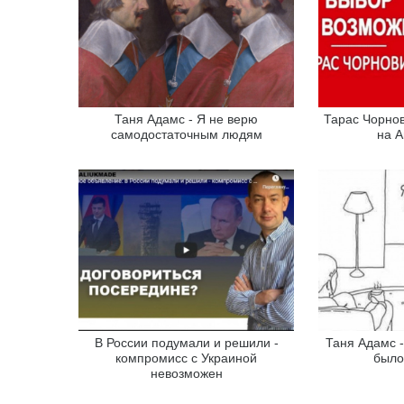
Таня Адамс - Я не верю
Тарас Чорнов
самодостаточным людям
на A
В России подумали и решили -
Таня Адамс -
компромисс с Украиной
было
невозможен