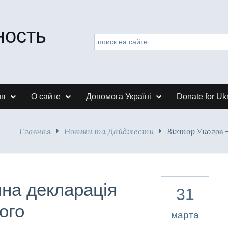
ность
ив
О сайте
Допомога Україні
Donate for Uk
Главная
Новини та Дайджести
Віктор Уколов 
йна декларація
31
ого
марта