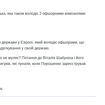
ька, яка також володіє 2 офшорними компаніями:
м держави у Європі, який володіє офшорами, що
даткування у своїй державі.
го не муляє? Питання до Віталія Шабуніна і його
вигуків, які лунали, коли Порошенко зареєстрував
е.