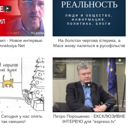
ил - Новое интервью
На болотах чергова істерика, а
nneksiya.Net
Маск знову палиться в русофільстві
 Сегодня у нас опять
Петро Порошенко - ЕКСКЛЮЗИВНЕ
 так смешно!
ІНТЕРВ'Ю для "espreso.tv"