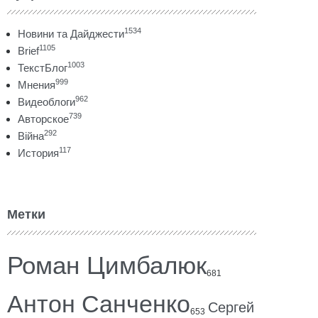
1534
Новини та Дайджести
1105
Brief
1003
ТекстБлог
999
Мнения
962
Видеоблоги
739
Авторское
292
Війна
117
История
Метки
Роман Цимбалюк
681
Антон Санченко
Сергей
653