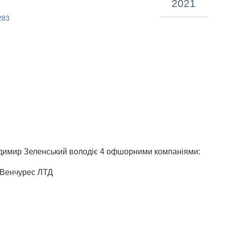
2021
283
одимир Зеленський володіє 4 офшорними компаніями:
о Венчурес ЛТД