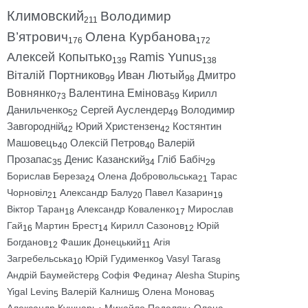
Климовский
Володимир
211
В’ятрович
Олена Курбанова
176
172
Алексей Копытько
Ramis Yunus
139
138
Віталій Портников
Иван Лютый
Дмитро
99
98
Вовнянко
Валентина Емінова
Кирилл
73
59
Данильченко
Сергей Ауслендер
Володимир
52
49
Завгородній
Юрий Христензен
Костянтин
42
42
Машовець
Олексій Петров
Валерій
40
40
Прозапас
Денис Казанский
Гліб Бабіч
35
34
29
Борислав Береза
Олена Добровольська
Тарас
24
21
Чорновіл
Александр Балу
Павел Казарин
21
20
19
Віктор Таран
Александр Коваленко
Мирослав
18
17
Гай
Мартин Брест
Кирилл Сазонов
Юрій
16
14
12
Богданов
Фашик Донецький
Агія
12
11
Загребельська
Юрій Гудименко
Vasyl Taras
10
9
8
Андрій Баумейстер
Софія Федина
Alesha Stupin
8
7
5
Yigal Levin
Валерій Калниш
Олена Монова
5
5
5
Александр Кушнарь
Михайло Подоляк
Олена