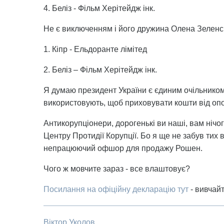
4. Беліз - Фільм Херітейдж інк.
Не є виключенням і його дружина Олена Зеленс
1. Кіпр - Ельдоранте лімітед
2. Беліз – Фільм Херітейдж інк.
Я думаю президент України є єдиним очільнико
використовують, щоб приховувати кошти від опо
Антикорупціонери, дорогенькі ви наші, вам нічо
Центру Протидії Корупції. Бо я ще не забув тих 
непрацюючий офшор для продажу Рошен.
Чого ж мовчите зараз - все влаштовує?
Посилання на офіційну декларацію тут
- вивчайт
Віктор Уколов