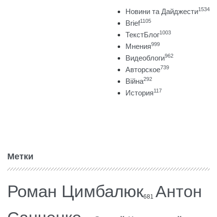
1534
Новини та Дайджести
1105
Brief
1003
ТекстБлог
999
Мнения
962
Видеоблоги
739
Авторское
292
Війна
117
История
Метки
Роман Цимбалюк
Антон
681