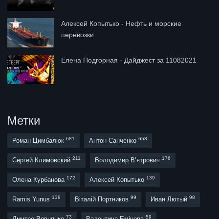
Алексей Копытько - Нефть и морские
перевозки
Елена Подгорная - Дайджест за 11082021
Метки
681
653
Роман Цимбалюк
Антон Санченко
211
176
Сергей Климовский
Володимир В’ятрович
172
139
Олена Курбанова
Алексей Копытько
138
99
98
Ramis Yunus
Віталій Портников
Иван Лютый
73
59
Дмитро Вовнянко
Валентина Емінова