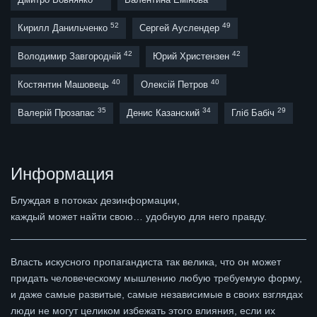
52
49
Кирилл Данильченко
Сергей Ауслендер
42
42
Володимир Завгородній
Юрий Христензен
40
40
Костянтин Машовець
Олексій Петров
35
34
29
Валерій Прозапас
Денис Казанский
Гліб Бабіч
Информация
Блуждая в потоках дезинформации,
каждый может найти свою… удобную для него правду.
Власть искусного пропагандиста так велика, что он может
придать человеческому мышлению любую требуемую форму,
и даже самые развитые, самые независимые в своих взглядах
люди не могут целиком избежать этого влияния, если их