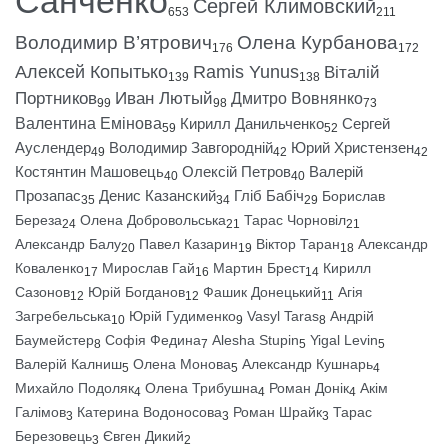
Санченко
Сергей Климовский
653
211
Володимир В’ятрович
Олена Курбанова
176
172
Алексей Копытько
Ramis Yunus
Віталій
139
138
Портников
Иван Лютый
Дмитро Вовнянко
99
98
73
Валентина Емінова
Кирилл Данильченко
Сергей
59
52
Ауслендер
Володимир Завгородній
Юрий Христензен
49
42
42
Костянтин Машовець
Олексій Петров
Валерій
40
40
Прозапас
Денис Казанский
Гліб Бабіч
Борислав
35
34
29
Береза
Олена Добровольська
Тарас Чорновіл
24
21
21
Александр Балу
Павел Казарин
Віктор Таран
Александр
20
19
18
Коваленко
Мирослав Гай
Мартин Брест
Кирилл
17
16
14
Сазонов
Юрій Богданов
Фашик Донецький
Агія
12
12
11
Загребельська
Юрій Гудименко
Vasyl Taras
Андрій
10
9
8
Баумейстер
Софія Федина
Alesha Stupin
Yigal Levin
8
7
5
5
Валерій Калниш
Олена Монова
Александр Кушнарь
5
5
4
Михайло Подоляк
Олена Трибушна
Роман Донік
Акім
4
4
4
Галімов
Катерина Водоносова
Роман Шрайк
Тарас
3
3
3
Березовець
Євген Дикий
3
2