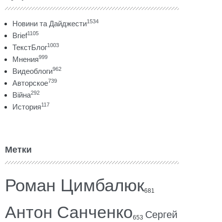
1534
Новини та Дайджести
1105
Brief
1003
ТекстБлог
999
Мнения
962
Видеоблоги
739
Авторское
292
Війна
117
История
Метки
Роман Цимбалюк
681
Антон Санченко
Сергей
653