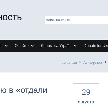
ность
ив
О сайте
Допомога Україні
Donate for Uk
Главная
Авторское
рю в «отдали
29
августа