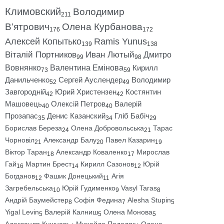
Климовский
Володимир
211
В’ятрович
Олена Курбанова
176
172
Алексей Копытько
Ramis Yunus
139
138
Віталій Портников
Иван Лютый
Дмитро
99
98
Вовнянко
Валентина Емінова
Кирилл
73
59
Данильченко
Сергей Ауслендер
Володимир
52
49
Завгородній
Юрий Христензен
Костянтин
42
42
Машовець
Олексій Петров
Валерій
40
40
Прозапас
Денис Казанский
Гліб Бабіч
35
34
29
Борислав Береза
Олена Добровольська
Тарас
24
21
Чорновіл
Александр Балу
Павел Казарин
21
20
19
Віктор Таран
Александр Коваленко
Мирослав
18
17
Гай
Мартин Брест
Кирилл Сазонов
Юрій
16
14
12
Богданов
Фашик Донецький
Агія
12
11
Загребельська
Юрій Гудименко
Vasyl Taras
10
9
8
Андрій Баумейстер
Софія Федина
Alesha Stupin
8
7
5
Yigal Levin
Валерій Калниш
Олена Монова
5
5
5
Александр Кушнарь
Михайло Подоляк
Олена