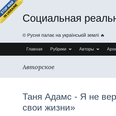
Социальная реаль
©️ Русня палає на українській землі 🔥
Главная
Рубрики
Авторы
Арх
Авторское
Таня Адамс - Я не ве
свои жизни»