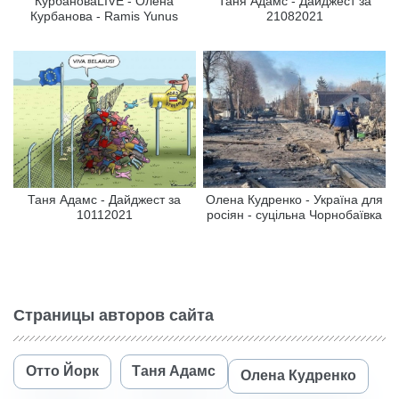
КурбановаLIVE - Олена
Таня Адамс - Дайджест за
Курбанова - Ramis Yunus
21082021
Таня Адамс - Дайджест за
Олена Кудренко - Україна для
10112021
росіян - суцільна Чорнобаївка
Страницы авторов сайта
Отто Йорк
Таня Адамс
Олена Кудренко