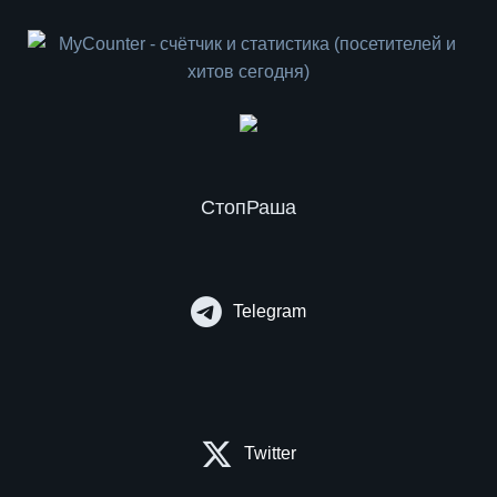
СтопРаша
Telegram
Twitter