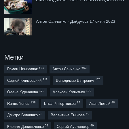
Антон Санченко - Дайджест 17 січня 2023
Метки
681
653
Роман Цимбалюк
Антон Санченко
211
176
Сергей Климовский
Володимир В’ятрович
172
139
Олена Курбанова
Алексей Копытько
138
99
98
Ramis Yunus
Віталій Портников
Иван Лютый
73
59
Дмитро Вовнянко
Валентина Емінова
52
49
Кирилл Данильченко
Сергей Ауслендер