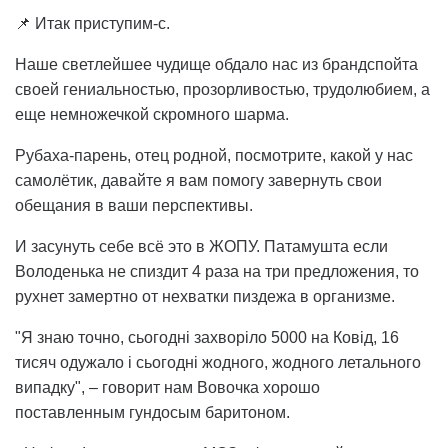
📌 Итак приступим-с.
Наше светлейшее чудище обдало нас из брандспойта
своей гениальностью, прозорливостью, трудолюбием, а
еще немножечкой скромного шарма.
Рубаха-парень, отец родной, посмотрите, какой у нас
самолётик, давайте я вам помогу завернуть свои
обещания в ваши перспективы.
И засунуть себе всё это в ЖОПУ. Патамушта если
Володенька не спиздит 4 раза на три предложения, то
рухнет замертно от нехватки пиздежа в организме.
"Я знаю точно, сьогодні захворіло 5000 на Ковід, 16
тисяч одужало і сьогодні жодного, жодного летального
випадку", – говорит нам Вовочка хорошо
поставленным гундосым баритоном.