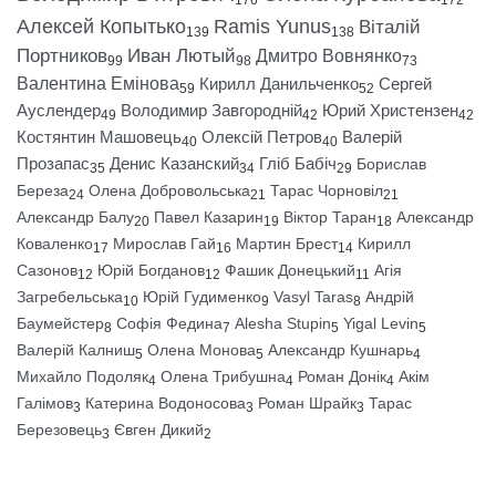
176
172
Алексей Копытько
Ramis Yunus
Віталій
139
138
Портников
Иван Лютый
Дмитро Вовнянко
99
98
73
Валентина Емінова
Кирилл Данильченко
Сергей
59
52
Ауслендер
Володимир Завгородній
Юрий Христензен
49
42
42
Костянтин Машовець
Олексій Петров
Валерій
40
40
Прозапас
Денис Казанский
Гліб Бабіч
Борислав
35
34
29
Береза
Олена Добровольська
Тарас Чорновіл
24
21
21
Александр Балу
Павел Казарин
Віктор Таран
Александр
20
19
18
Коваленко
Мирослав Гай
Мартин Брест
Кирилл
17
16
14
Сазонов
Юрій Богданов
Фашик Донецький
Агія
12
12
11
Загребельська
Юрій Гудименко
Vasyl Taras
Андрій
10
9
8
Баумейстер
Софія Федина
Alesha Stupin
Yigal Levin
8
7
5
5
Валерій Калниш
Олена Монова
Александр Кушнарь
5
5
4
Михайло Подоляк
Олена Трибушна
Роман Донік
Акім
4
4
4
Галімов
Катерина Водоносова
Роман Шрайк
Тарас
3
3
3
Березовець
Євген Дикий
3
2