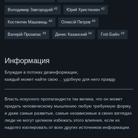
42
42
Володимир Завгородній
Юрий Христензен
40
40
Костянтин Машовець
Олексій Петров
35
34
29
Валерій Прозапас
Денис Казанский
Гліб Бабіч
Информация
Блуждая в потоках дезинформации,
каждый может найти свою… удобную для него правду.
Власть искусного пропагандиста так велика, что он может
придать человеческому мышлению любую требуемую форму,
и даже самые развитые, самые независимые в своих взглядах
люди не могут целиком избежать этого влияния, если их
надолго изолировать от всех других источников информации.