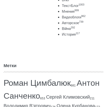
1003
ТекстБлог
999
Мнения
962
Видеоблоги
739
Авторское
292
Війна
117
История
Метки
Роман Цимбалюк
Антон
681
Санченко
Сергей Климовский
653
211
Володимир В’ятрович
Олена Курбанова