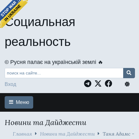
Социальная
реальность
©️ Русня палає на українській землі 🔥
Вход
Меню
Новини та Дайджести
Главная
Новини та Дайджести
Таня Адамс -