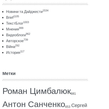
1534
Новини та Дайджести
1105
Brief
1003
ТекстБлог
999
Мнения
962
Видеоблоги
739
Авторское
292
Війна
117
История
Метки
Роман Цимбалюк
681
Антон Санченко
Сергей
653