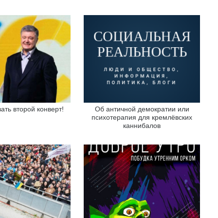
ать второй конверт!
Об античной демократии или
психотерапия для кремлёвских
каннибалов