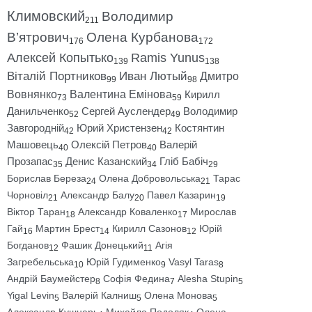
Климовский
Володимир
211
В’ятрович
Олена Курбанова
176
172
Алексей Копытько
Ramis Yunus
139
138
Віталій Портников
Иван Лютый
Дмитро
99
98
Вовнянко
Валентина Емінова
Кирилл
73
59
Данильченко
Сергей Ауслендер
Володимир
52
49
Завгородній
Юрий Христензен
Костянтин
42
42
Машовець
Олексій Петров
Валерій
40
40
Прозапас
Денис Казанский
Гліб Бабіч
35
34
29
Борислав Береза
Олена Добровольська
Тарас
24
21
Чорновіл
Александр Балу
Павел Казарин
21
20
19
Віктор Таран
Александр Коваленко
Мирослав
18
17
Гай
Мартин Брест
Кирилл Сазонов
Юрій
16
14
12
Богданов
Фашик Донецький
Агія
12
11
Загребельська
Юрій Гудименко
Vasyl Taras
10
9
8
Андрій Баумейстер
Софія Федина
Alesha Stupin
8
7
5
Yigal Levin
Валерій Калниш
Олена Монова
5
5
5
Александр Кушнарь
Михайло Подоляк
Олена