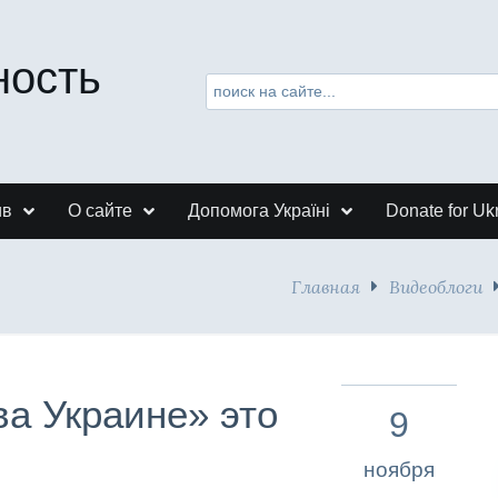
ность
ив
О сайте
Допомога Україні
Donate for Uk
Главная
Видеоблоги
а Украине» это
9
ноября