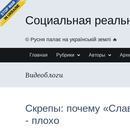
Социальная реаль
©️ Русня палає на українській землі 🔥
Главная
Рубрики
Авторы
Арх
Видеоблоги
Скрепы: почему «Слав
- плохо