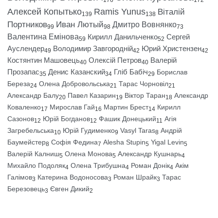
176
172
Алексей Копытько
Ramis Yunus
Віталій
139
138
Портников
Иван Лютый
Дмитро Вовнянко
99
98
73
Валентина Емінова
Кирилл Данильченко
Сергей
59
52
Ауслендер
Володимир Завгородній
Юрий Христензен
49
42
42
Костянтин Машовець
Олексій Петров
Валерій
40
40
Прозапас
Денис Казанский
Гліб Бабіч
Борислав
35
34
29
Береза
Олена Добровольська
Тарас Чорновіл
24
21
21
Александр Балу
Павел Казарин
Віктор Таран
Александр
20
19
18
Коваленко
Мирослав Гай
Мартин Брест
Кирилл
17
16
14
Сазонов
Юрій Богданов
Фашик Донецький
Агія
12
12
11
Загребельська
Юрій Гудименко
Vasyl Taras
Андрій
10
9
8
Баумейстер
Софія Федина
Alesha Stupin
Yigal Levin
8
7
5
5
Валерій Калниш
Олена Монова
Александр Кушнарь
5
5
4
Михайло Подоляк
Олена Трибушна
Роман Донік
Акім
4
4
4
Галімов
Катерина Водоносова
Роман Шрайк
Тарас
3
3
3
Березовець
Євген Дикий
3
2