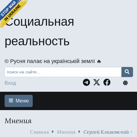
Социальная
реальность
©️ Русня палає на українській землі 🔥
Вход
Меню
Мнения
Главная
Мнения
Сергей Климовский -