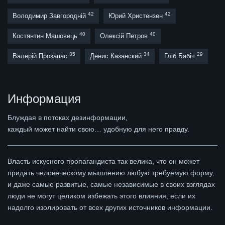
42
42
Володимир Завгородній
Юрий Христензен
40
40
Костянтин Машовець
Олексій Петров
35
34
29
Валерій Прозапас
Денис Казанский
Гліб Бабіч
Информация
Блуждая в потоках дезинформации,
каждый может найти свою… удобную для него правду.
Власть искусного пропагандиста так велика, что он может
придать человеческому мышлению любую требуемую форму,
и даже самые развитые, самые независимые в своих взглядах
люди не могут целиком избежать этого влияния, если их
надолго изолировать от всех других источников информации.