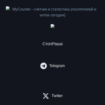
СтопРаша
Telegram
Twitter