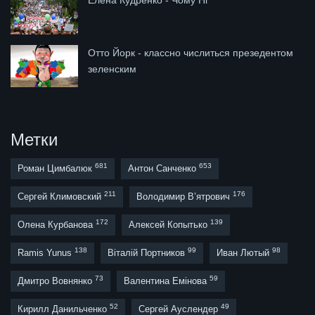
Отто Йорк - классно числиться презедентом
зеленским
Метки
681
653
Роман Цимбалюк
Антон Санченко
211
176
Сергей Климовский
Володимир В’ятрович
172
139
Олена Курбанова
Алексей Копытько
138
99
98
Ramis Yunus
Віталій Портников
Иван Лютый
73
59
Дмитро Вовнянко
Валентина Емінова
52
49
Кирилл Данильченко
Сергей Ауслендер