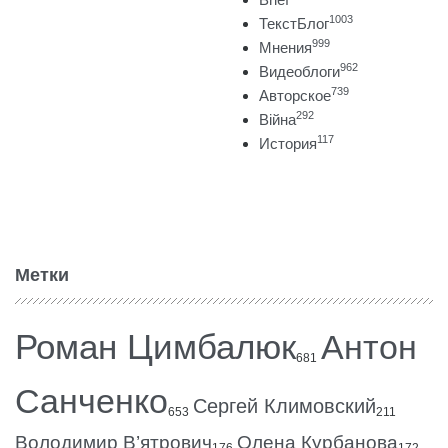
1003
ТекстБлог
999
Мнения
962
Видеоблоги
739
Авторское
292
Війна
117
История
Метки
Роман Цимбалюк
Антон
681
Санченко
Сергей Климовский
653
211
Володимир В’ятрович
Олена Курбанова