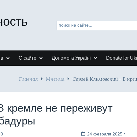
ность
ив
О сайте
Допомога Україні
Donate for Uk
Главная
Мнения
Сергей Климовский - В кре
В кремле не переживут
убадуры
 0
24 февраля 2025 г.