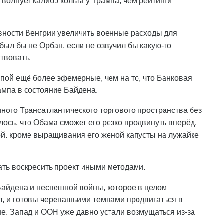
волнует калибр кольта у Трампа, чем рейтинги
овности Венгрии увеличить военные расходы для
 был бы не Орбан, если не озвучил бы какую-то
твовать.
ой ещё более эфемерные, чем на то, что Банковая
ампа в состояние Байдена.
иного Трансатлантического торгового пространства без
ось, что Обама сможет его резко продвинуть вперёд.
мой, кроме выращивания его женой капусты на лужайке
ть воскресить проект иными методами.
Байдена и неспешной войны, которое в целом
т, и готовы черепашьими темпами продвигаться в
ьше. Запад и ООН уже давно устали возмущаться из-за