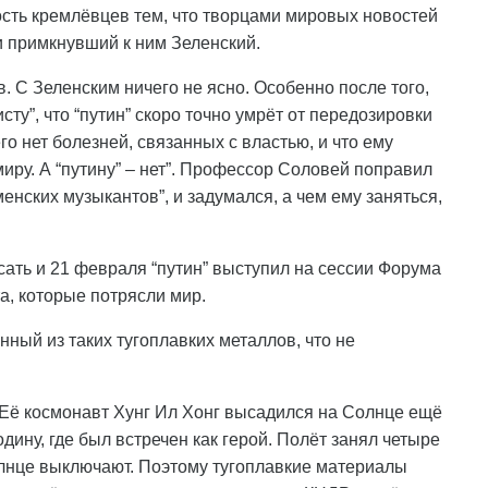
ость кремлёвцев тем, что творцами мировых новостей
и примкнувший к ним Зеленский.
. С Зеленским ничего не ясно. Особенно после того,
ту”, что “путин” скоро точно умрёт от передозировки
го нет болезней, связанных с властью, и что ему
иру. А “путину” – нет”. Профессор Соловей поправил
енских музыкантов”, и задумался, а чем ему заняться,
ать и 21 февраля “путин” выступил на сессии Форума
та, которые потрясли мир.
нный из таких тугоплавких металлов, что не
 Её космонавт Хунг Ил Хонг высадился на Солнце ещё
одину, где был встречен как герой. Полёт занял четыре
олнце выключают. Поэтому тугоплавкие материалы