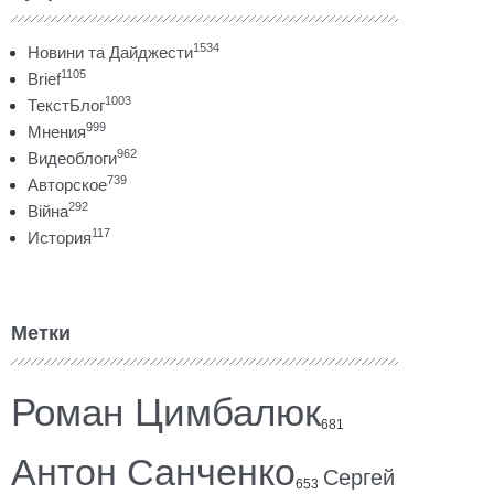
1534
Новини та Дайджести
1105
Brief
1003
ТекстБлог
999
Мнения
962
Видеоблоги
739
Авторское
292
Війна
117
История
Метки
Роман Цимбалюк
681
Антон Санченко
Сергей
653