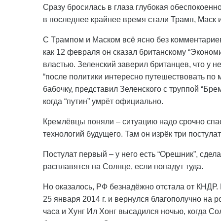
Сразу бросилась в глаза глубокая обеспокоенн
в последнее крайнее время стали Трамп, Маск 
С Трампом и Маском всё ясно без комментариев
как 12 февраля он сказал британскому “Экономис
властью. Зеленский заверил британцев, что у не
“после политики интересно путешествовать по м
бабочку, представил Зеленского с труппой “Брем
когда “путин” умрёт официально.
Кремлёвцы поняли – ситуацию надо срочно спас
технологий будущего. Там он изрёк три постула
Постулат первый – у него есть “Орешник”, сдела
расплавятся на Солнце, если попадут туда.
Но оказалось, РФ безнадёжно отстала от КНДР.
25 января 2014 г. и вернулся благополучно на р
часа и Хунг Ил Хонг высадился ночью, когда С