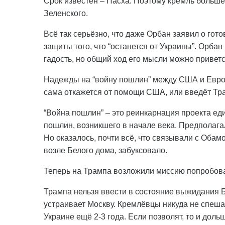
Срок известен – Пасха. Поэтому кремль больше 
Зеленского.
Всё так серьёзно, что даже Орбан заявил о гот
защиты того, что “останется от Украины”. Орбан
гадость, но общий ход его мысли можно приветс
Надежды на “войну пошлин” между США и Европ
сама откажется от помощи США, или введёт Тр
“Война пошлин” – это реинкарнация проекта ед
пошлин, возникшего в начале века. Предполагал
Но оказалось, почти всё, что связывали с Оба
возле Белого дома, забуксовало.
Теперь на Трампа возложили миссию попробова
Трампа нельзя ввести в состояние выжидания 
устраивает Москву. Кремлёвцы никуда не спеша
Украине ещё 2-3 года. Если позволят, то и дол