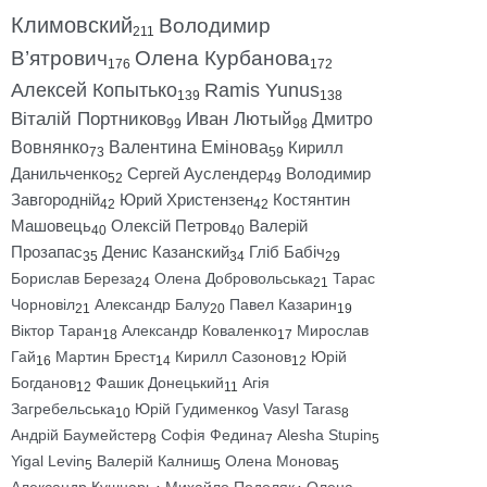
Климовский
Володимир
211
В’ятрович
Олена Курбанова
176
172
Алексей Копытько
Ramis Yunus
139
138
Віталій Портников
Иван Лютый
Дмитро
99
98
Вовнянко
Валентина Емінова
Кирилл
73
59
Данильченко
Сергей Ауслендер
Володимир
52
49
Завгородній
Юрий Христензен
Костянтин
42
42
Машовець
Олексій Петров
Валерій
40
40
Прозапас
Денис Казанский
Гліб Бабіч
35
34
29
Борислав Береза
Олена Добровольська
Тарас
24
21
Чорновіл
Александр Балу
Павел Казарин
21
20
19
Віктор Таран
Александр Коваленко
Мирослав
18
17
Гай
Мартин Брест
Кирилл Сазонов
Юрій
16
14
12
Богданов
Фашик Донецький
Агія
12
11
Загребельська
Юрій Гудименко
Vasyl Taras
10
9
8
Андрій Баумейстер
Софія Федина
Alesha Stupin
8
7
5
Yigal Levin
Валерій Калниш
Олена Монова
5
5
5
Александр Кушнарь
Михайло Подоляк
Олена