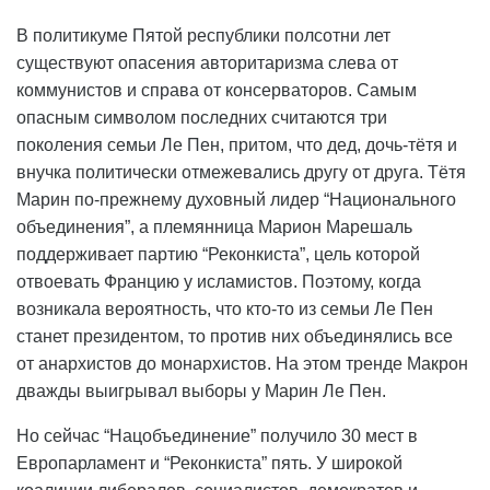
В политикуме Пятой республики полсотни лет
существуют опасения авторитаризма слева от
коммунистов и справа от консерваторов. Самым
опасным символом последних считаются три
поколения семьи Ле Пен, притом, что дед, дочь-тётя и
внучка политически отмежевались другу от друга. Тётя
Марин по-прежнему духовный лидер “Национального
объединения”, а племянница Марион Марешаль
поддерживает партию “Реконкиста”, цель которой
отвоевать Францию у исламистов. Поэтому, когда
возникала вероятность, что кто-то из семьи Ле Пен
станет президентом, то против них объединялись все
от анархистов до монархистов. На этом тренде Макрон
дважды выигрывал выборы у Марин Ле Пен.
Но сейчас “Нацобъединение” получило 30 мест в
Европарламент и “Реконкиста” пять. У широкой