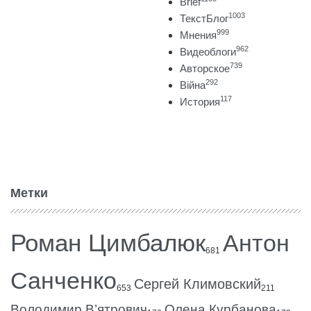
Brief
1003
ТекстБлог
999
Мнения
962
Видеоблоги
739
Авторское
292
Війна
117
История
Метки
Роман Цимбалюк
Антон
681
Санченко
Сергей Климовский
653
211
Володимир В’ятрович
Олена Курбанова