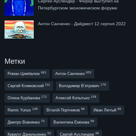
Сергей Ауслендер - Фюрер выступил на
Петербургском экономическом форуме
Антон Санченко - Дайджест 12 серпня 2022
Метки
681
653
Роман Цимбалюк
Антон Санченко
211
176
Сергей Климовский
Володимир В’ятрович
172
139
Олена Курбанова
Алексей Копытько
138
99
98
Ramis Yunus
Віталій Портников
Иван Лютый
73
59
Дмитро Вовнянко
Валентина Емінова
52
49
Кирилл Данильченко
Сергей Ауслендер