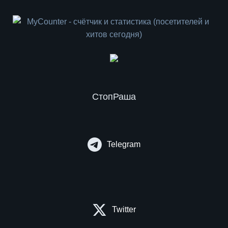
СтопРаша
Telegram
Twitter