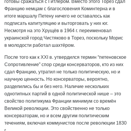
готовы сражаться с Гитлером. Вместо этого Торез сдал
Францию немцам с благословения Коминтерна и в
итоге маршалу Петену ничего не оставалось как
подписать капитуляцию и выторговать у них юг.
Несмотря на это Хрущёв в 1964 г. переименовал
украинской город Чистяково в Торез, поскольку Морис
в молодости работал шахтёром.
После того как к ХХI в. утвердился термин “петеновское
Сопротивление” спор среди консерваторов, кто из них
сдал Францию, утратил не только политическую, но и
научную ценность. Но консерваторы, вероятно,
разделились бы и без него. Наличие нескольких
однотипных партий в одной политической нише – это
свойство политикума Франции минимум со времён
Великой революции. Это свойственно не только
консерваторам, но и всем другим политическим
течениям, включая коммунистов после революции 1830
г.