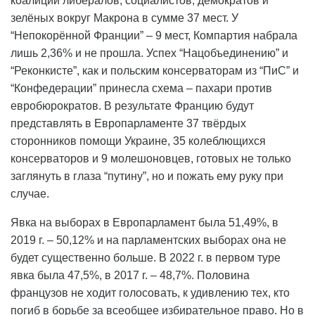
коалиции либералов, социалистов, демократов и
зелёных вокруг Макрона в сумме 37 мест. У
“Непокорённой Франции” – 9 мест, Компартия набрала
лишь 2,36% и не прошла. Успех “Нацобъединению” и
“Реконкисте”, как и польским консерваторам из “ПиС” и
“Конфедерации” принесла схема – пахари против
евробюрократов. В результате Францию будут
представлять в Европарламенте 37 твёрдых
сторонников помощи Украине, 35 колеблющихся
консерваторов и 9 молешоновцев, готовых не только
заглянуть в глаза “путину”, но и пожать ему руку при
случае.
Явка на выборах в Европарламент была 51,49%, в
2019 г. – 50,12% и на парламентских выборах она не
будет существенно больше. В 2022 г. в первом туре
явка была 47,5%, в 2017 г. – 48,7%. Половина
французов не ходит голосовать, к удивлению тех, кто
погиб в борьбе за всеобщее избирательное право. Но в