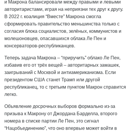
и Макрона балансировали между правыми и левыми
авторитаристами, играя на неприязни тех друг к другу.
В 2022 г. коалиция “Вместе” Макрона смогла
сформировать правительство меньшинства только с
согласия блока социалистов, зелёных, коммунистов и
молешоновцев, опасавшихся облака Ле Пен и
консерваторов-республиканцев.
Теперь задача Макрона – “приручить” облако Ле Пен,
избавив его от трёх вещей – авторитарных замашек,
заигрываний с Москвой и антиамериканизма. Если
президентом США станет Трамп или другой
республиканец, то с третьим пунктом Макрон справится
легко.
Объявление досрочных выборов формально из-за
призыва к Макрону от Джордана Барделла, второго
номера в списке партии Ле Пен, это сигнал
“Нацобъединению”, что оно впервые может войти в