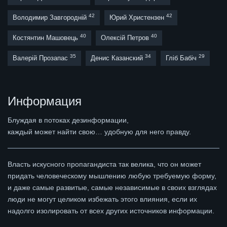
42
42
Володимир Завгородній
Юрий Христензен
40
40
Костянтин Машовець
Олексій Петров
35
34
29
Валерій Прозапас
Денис Казанский
Гліб Бабіч
Информация
Блуждая в потоках дезинформации,
каждый может найти свою… удобную для него правду.
Власть искусного пропагандиста так велика, что он может
придать человеческому мышлению любую требуемую форму,
и даже самые развитые, самые независимые в своих взглядах
люди не могут целиком избежать этого влияния, если их
надолго изолировать от всех других источников информации.