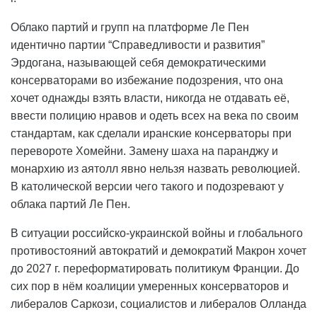
Облако партий и групп на платформе Ле Пен
идентично партии “Справедливости и развития”
Эрдогана, называющей себя демократическими
консерваторами во избежание подозрения, что она
хочет однажды взять власти, никогда не отдавать её,
ввести полицию нравов и одеть всех на века по своим
стандартам, как сделали иранские консерваторы при
перевороте Хомейни. Замену шаха на паранджу и
монархию из аятолл явно нельзя назвать революцией.
В католической версии чего такого и подозревают у
облака партий Ле Пен.
В ситуации российско-украинской войны и глобального
противостояний автократий и демократий Макрон хочет
до 2027 г. переформатировать политикум Франции. До
сих пор в нём коалиции умеренных консерваторов и
либералов Саркози, социалистов и либералов Олланда