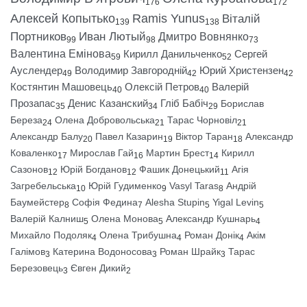
176
172
Алексей Копытько
Ramis Yunus
Віталій
139
138
Портников
Иван Лютый
Дмитро Вовнянко
99
98
73
Валентина Емінова
Кирилл Данильченко
Сергей
59
52
Ауслендер
Володимир Завгородній
Юрий Христензен
49
42
42
Костянтин Машовець
Олексій Петров
Валерій
40
40
Прозапас
Денис Казанский
Гліб Бабіч
Борислав
35
34
29
Береза
Олена Добровольська
Тарас Чорновіл
24
21
21
Александр Балу
Павел Казарин
Віктор Таран
Александр
20
19
18
Коваленко
Мирослав Гай
Мартин Брест
Кирилл
17
16
14
Сазонов
Юрій Богданов
Фашик Донецький
Агія
12
12
11
Загребельська
Юрій Гудименко
Vasyl Taras
Андрій
10
9
8
Баумейстер
Софія Федина
Alesha Stupin
Yigal Levin
8
7
5
5
Валерій Калниш
Олена Монова
Александр Кушнарь
5
5
4
Михайло Подоляк
Олена Трибушна
Роман Донік
Акім
4
4
4
Галімов
Катерина Водоносова
Роман Шрайк
Тарас
3
3
3
Березовець
Євген Дикий
3
2