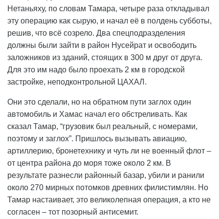
Нетаньяху, по словам Тамара, четыре раза откладывал
эту операцию как сырую, и начал её в полдень субботы,
решив, что всё созрело. Два спецподразделения
должны были зайти в район Нусейрат и освободить
заложников из зданий, стоящих в 300 м друг от друга.
Для это им надо было проехать 2 км в городской
застройке, неподконтрольной ЦАХАЛ.
Они это сделали, но на обратном пути заглох один
автомобиль и Хамас начал его обстреливать. Как
сказал Тамар, “грузовик был реальный, с номерами,
поэтому и заглох”. Пришлось вызывать авиацию,
артиллерию, бронетехнику и чуть ли не военный флот –
от центра района до моря тоже около 2 км. В
результате разнесли районный базар, убили и ранили
около 270 мирных потомков древних филистимлян. Но
Тамар настаивает, это великолепная операция, а кто не
согласен – тот позорный антисемит.