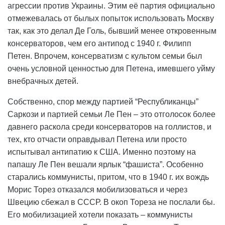
агрессии против Украины. Этим её партия официально
отмежевалась от былых попыток использовать Москву
так, как это делал Де Голь, бывший менее откровенным
консерваторов, чем его антипод с 1940 г. Филипп
Петен. Впрочем, консерватизм с культом семьи был
очень условной ценностью для Петена, имевшего уйму
внебрачных детей.
Собственно, спор между партией “Республиканцы”
Саркози и партией семьи Ле Пен – это отголосок более
давнего раскола среди консерваторов на голлистов, и
тех, кто отчасти оправдывал Петена или просто
испытывал антипатию к США. Именно поэтому на
папашу Ле Пен вешали ярлык “фашиста”. Особенно
старались коммунисты, притом, что в 1940 г. их вождь
Морис Торез отказался мобилизоваться и через
Швецию сбежал в СССР. В окоп Тореза не послали бы.
Его мобилизацией хотели показать – коммунисты