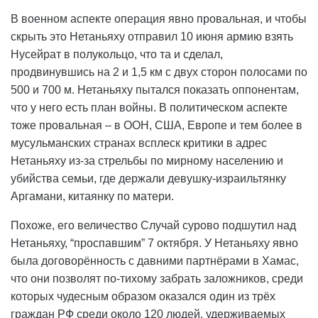
В военном аспекте операция явно провальная, и чтобы
скрыть это Нетаньяху отправил 10 июня армию взять
Нусейрат в полукольцо, что та и сделал,
продвинувшись на 2 и 1,5 км с двух сторон полосами по
500 и 700 м. Нетаньяху пытался показать оппонентам,
что у него есть план войны. В политическом аспекте
тоже провальная – в ООН, США, Европе и тем более в
мусульманских странах всплеск критики в адрес
Нетаньяху из-за стрельбы по мирному населению и
убийства семьи, где держали девушку-израильтянку
Аргамани, китаянку по матери.
Похоже, его величество Случай сурово подшутил над
Нетаньяху, “проспавшим” 7 октября. У Нетаньяху явно
была договорённость с давними партнёрами в Хамас,
что они позволят по-тихому забрать заложников, среди
которых чудесным образом оказался один из трёх
граждан РФ среди около 120 людей, удерживаемых