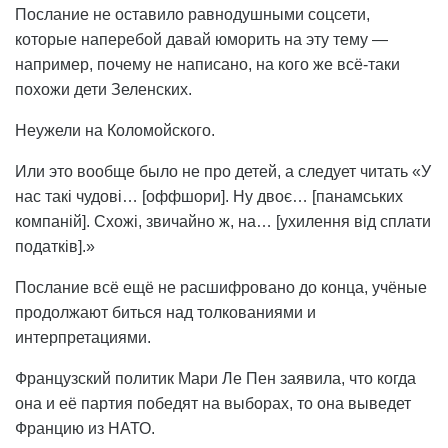
Послание не оставило равнодушными соцсети,
которые наперебой давай юморить на эту тему —
например, почему не написано, на кого же всё-таки
похожи дети Зеленских.
Неужели на Коломойского.
Или это вообще было не про детей, а следует читать «У
нас такі чудові… [оффшори]. Ну двоє… [панамських
компаній]. Схожі, звичайно ж, на… [ухилення від сплати
податків].»
Послание всё ещё не расшифровано до конца, учёные
продолжают биться над толкованиями и
интерпретациями.
Французский политик Мари Ле Пен заявила, что когда
она и её партия победят на выборах, то она выведет
Францию из НАТО.