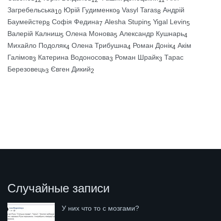
Загребельська
Юрій Гудименко
Vasyl Taras
Андрій
10
9
8
Баумейстер
Софія Федина
Alesha Stupin
Yigal Levin
8
7
5
5
Валерій Калниш
Олена Монова
Александр Кушнарь
5
5
4
Михайло Подоляк
Олена Трибушна
Роман Донік
Акім
4
4
4
Галімов
Катерина Водоносова
Роман Шрайк
Тарас
3
3
3
Березовець
Євген Дикий
3
2
Случайные записи
У них что то с мозгами?