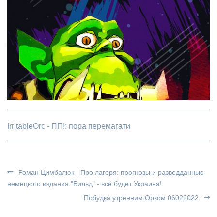
IrritableOrc - ПП!: пора перемагати
Роман Цимбалюк - Про лагеря: прогнозы и разведданные
немецкого издания "Бильд" - всё будет Украина!
Побудка утренним Орком 06022022