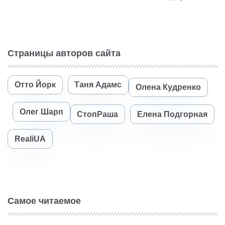
Страницы авторов сайта
Отто Йорк
Таня Адамс
Олена Кудренко
Олег Шарп
СтопРаша
Елена Подгорная
RealiUA
Самое читаемое