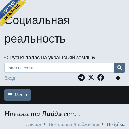
Социальная
реальность
©️ Русня палає на українській землі 🔥
Вход
Меню
Новини та Дайджести
Главная
Новини та Дайджести
Побудка