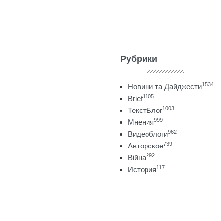
Рубрики
1534
Новини та Дайджести
1105
Brief
1003
ТекстБлог
999
Мнения
962
Видеоблоги
739
Авторское
292
Війна
117
История