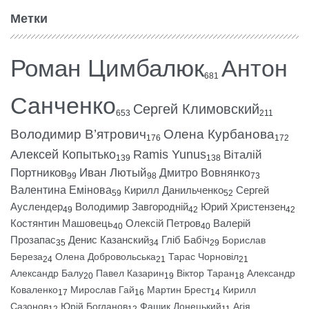
Метки
Роман Цимбалюк
Антон
681
Санченко
Сергей Климовский
653
211
Володимир В’ятрович
Олена Курбанова
176
172
Алексей Копытько
Ramis Yunus
Віталій
139
138
Портников
Иван Лютый
Дмитро Вовнянко
99
98
73
Валентина Емінова
Кирилл Данильченко
Сергей
59
52
Ауслендер
Володимир Завгородній
Юрий Христензен
49
42
42
Костянтин Машовець
Олексій Петров
Валерій
40
40
Прозапас
Денис Казанский
Гліб Бабіч
Борислав
35
34
29
Береза
Олена Добровольська
Тарас Чорновіл
24
21
21
Александр Балу
Павел Казарин
Віктор Таран
Александр
20
19
18
Коваленко
Мирослав Гай
Мартин Брест
Кирилл
17
16
14
Сазонов
Юрій Богданов
Фашик Донецький
Агія
12
12
11