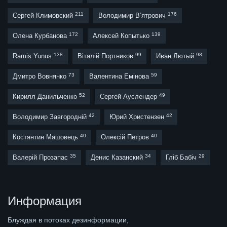
211
176
Сергей Климовский
Володимир В’ятрович
172
139
Олена Курбанова
Алексей Копытько
138
99
98
Ramis Yunus
Віталій Портников
Иван Лютый
73
59
Дмитро Вовнянко
Валентина Емінова
52
49
Кирилл Данильченко
Сергей Ауслендер
42
42
Володимир Завгородній
Юрий Христензен
40
40
Костянтин Машовець
Олексій Петров
35
34
29
Валерій Прозапас
Денис Казанский
Гліб Бабіч
Информация
Блуждая в потоках дезинформации,