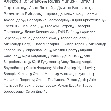
Алексей Копытько
Ramis Yunus
Віталій
139
138
Портников
Иван Лютый
Дмитро Вовнянко
99
98
73
Валентина Емінова
Кирилл Данильченко
Сергей
59
52
Ауслендер
Володимир Завгородній
Юрий Христензен
49
42
42
Костянтин Машовець
Олексій Петров
Валерій
40
40
Прозапас
Денис Казанский
Гліб Бабіч
Борислав
35
34
29
Береза
Олена Добровольська
Тарас Чорновіл
24
21
21
Александр Балу
Павел Казарин
Віктор Таран
Александр
20
19
18
Коваленко
Мирослав Гай
Мартин Брест
Кирилл
17
16
14
Сазонов
Юрій Богданов
Фашик Донецький
Агія
12
12
11
Загребельська
Юрій Гудименко
Vasyl Taras
Андрій
10
9
8
Баумейстер
Софія Федина
Alesha Stupin
Yigal Levin
8
7
5
5
Валерій Калниш
Олена Монова
Александр Кушнарь
5
5
4
Михайло Подоляк
Олена Трибушна
Роман Донік
Акім
4
4
4
Галімов
Катерина Водоносова
Роман Шрайк
Тарас
3
3
3
Березовець
Євген Дикий
3
2