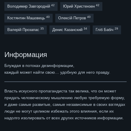
42
42
Володимир Завгородній
Юрий Христензен
40
40
Костянтин Машовець
Олексій Петров
35
34
29
Валерій Прозапас
Денис Казанский
Гліб Бабіч
Информация
Блуждая в потоках дезинформации,
каждый может найти свою… удобную для него правду.
Власть искусного пропагандиста так велика, что он может
придать человеческому мышлению любую требуемую форму,
и даже самые развитые, самые независимые в своих взглядах
люди не могут целиком избежать этого влияния, если их
надолго изолировать от всех других источников информации.