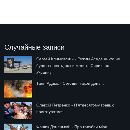
Случайные записи
Сергей Климовский - Режим Асада никто не
будет спасать, как и менять Сирию на
Украину
Таня Адамс - Сегодня такой день...
Олексій Петренко - П'ятдесятому гравцю
приготуватися
Фашик Донецький - Про голубєй міра