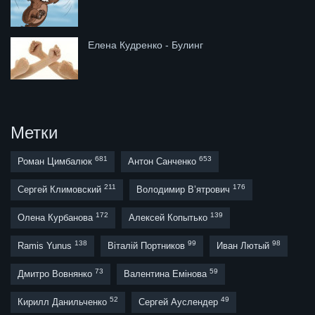
Елена Кудренко - Булинг
Метки
681
653
Роман Цимбалюк
Антон Санченко
211
176
Сергей Климовский
Володимир В’ятрович
172
139
Олена Курбанова
Алексей Копытько
138
99
98
Ramis Yunus
Віталій Портников
Иван Лютый
73
59
Дмитро Вовнянко
Валентина Емінова
52
49
Кирилл Данильченко
Сергей Ауслендер