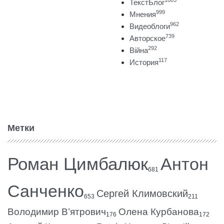
1003
ТекстБлог
999
Мнения
962
Видеоблоги
739
Авторское
292
Війна
117
История
Метки
Роман Цимбалюк
Антон
681
Санченко
Сергей Климовский
653
211
Володимир В’ятрович
Олена Курбанова
176
172