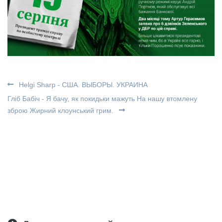
Helgi Sharp - США. ВЫБОРЫ. УКРАИНА
Гліб Бабіч - Я бачу, як покидьки мажуть На нашу втомлену
зброю Жирний клоунський грим.