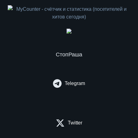
СтопРаша
Telegram
Twitter