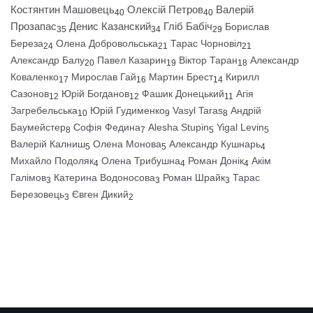
Костянтин Машовець
Олексій Петров
Валерій
40
40
Прозапас
Денис Казанский
Гліб Бабіч
Борислав
35
34
29
Береза
Олена Добровольська
Тарас Чорновіл
24
21
21
Александр Балу
Павел Казарин
Віктор Таран
Александр
20
19
18
Коваленко
Мирослав Гай
Мартин Брест
Кирилл
17
16
14
Сазонов
Юрій Богданов
Фашик Донецький
Агія
12
12
11
Загребельська
Юрій Гудименко
Vasyl Taras
Андрій
10
9
8
Баумейстер
Софія Федина
Alesha Stupin
Yigal Levin
8
7
5
5
Валерій Калниш
Олена Монова
Александр Кушнарь
5
5
4
Михайло Подоляк
Олена Трибушна
Роман Донік
Акім
4
4
4
Галімов
Катерина Водоносова
Роман Шрайк
Тарас
3
3
3
Березовець
Євген Дикий
3
2