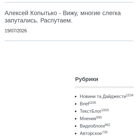
Алексей Копытько - Вижу, многие слегка
запутались. Распутаем.
19/07/2026
Рубрики
1534
Новини та Дайджести
1105
Brief
1003
ТекстБлог
999
Мнения
962
Видеоблоги
739
Авторское