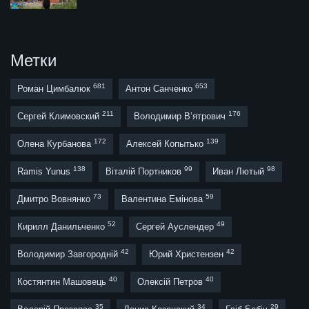
Метки
681
653
Роман Цимбалюк
Антон Санченко
211
176
Сергей Климовский
Володимир В’ятрович
172
139
Олена Курбанова
Алексей Копытько
138
99
98
Ramis Yunus
Віталій Портников
Иван Лютый
73
59
Дмитро Вовнянко
Валентина Емінова
52
49
Кирилл Данильченко
Сергей Ауслендер
42
42
Володимир Завгородній
Юрий Христензен
40
40
Костянтин Машовець
Олексій Петров
35
34
29