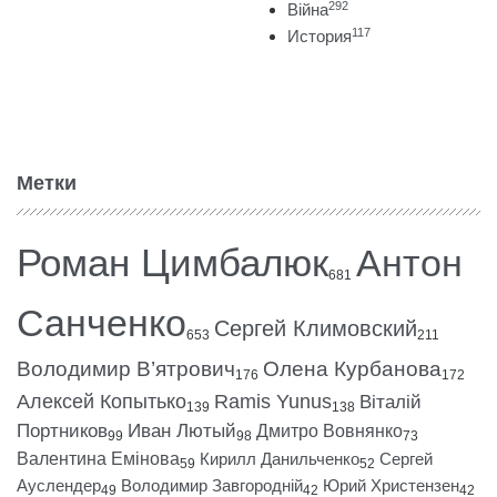
292
Війна
117
История
Метки
Роман Цимбалюк
Антон
681
Санченко
Сергей Климовский
653
211
Володимир В’ятрович
Олена Курбанова
176
172
Алексей Копытько
Ramis Yunus
Віталій
139
138
Портников
Иван Лютый
Дмитро Вовнянко
99
98
73
Валентина Емінова
Кирилл Данильченко
Сергей
59
52
Ауслендер
Володимир Завгородній
Юрий Христензен
49
42
42