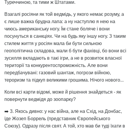
Туреччиною, та тими ж Штатами.
Взагалі росіяни як той ведмідь, у якого немає розуму, а
є лише важка брудна лапа: а ну наступлю я нею на
чиюсь американську ногу. Їм стане боляче і вони
посунуться в санкціях. Чи на будь яку іншу ногу. З таким
стилем життя у росіян мала би бути сильною
геополітична складова, мали б бути фахівці, бо вони всі
зусилля вкладають в такі ігри, а не в розвиток власної
території та конкурентоспроможність. Але вони
передбачувані: газовий шантаж, погрози війною,
тероризм та підкуп великими грошима. Нічого нового...
Коли всі карти відомі, може й рішення знайдеться - як
повернути ведмідя до зоопарку?
➡️ 3. Якось дивно: у нас війна, але на Схід, на Донбас,
їде Жозеп Боррель (представник Європейського
Союзу). Одразу після свят. А той, хто мав би туді їхати в