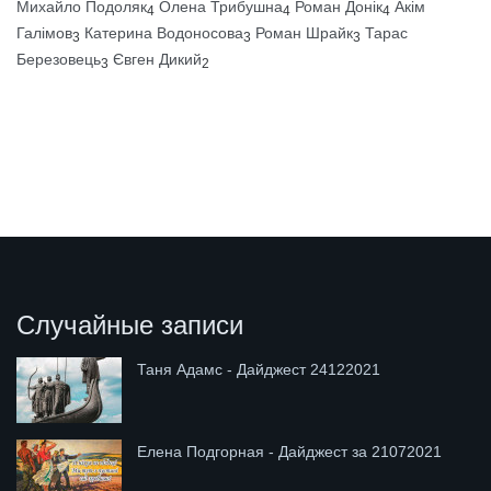
Михайло Подоляк
Олена Трибушна
Роман Донік
Акім
4
4
4
Галімов
Катерина Водоносова
Роман Шрайк
Тарас
3
3
3
Березовець
Євген Дикий
3
2
Случайные записи
Таня Адамс - Дайджест 24122021
Елена Подгорная - Дайджест за 21072021