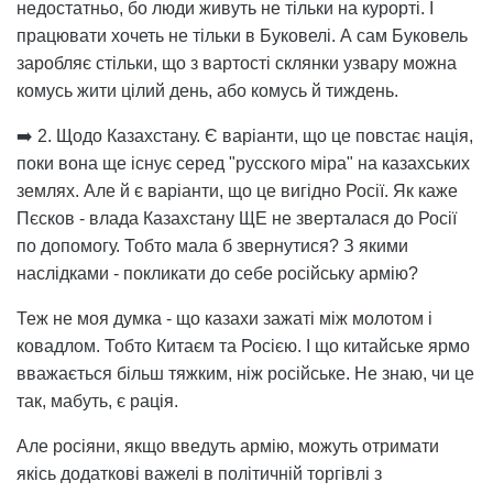
недостатньо, бо люди живуть не тільки на курорті. І
працювати хочеть не тільки в Буковелі. А сам Буковель
заробляє стільки, що з вартості склянки узвару можна
комусь жити цілий день, або комусь й тиждень.
➡️ 2. Щодо Казахстану. Є варіанти, що це повстає нація,
поки вона ще існує серед "русского міра" на казахських
землях. Але й є варіанти, що це вигідно Росії. Як каже
Пєсков - влада Казахстану ЩЕ не зверталася до Росії
по допомогу. Тобто мала б звернутися? З якими
наслідками - покликати до себе російську армію?
Теж не моя думка - що казахи зажаті між молотом і
ковадлом. Тобто Китаєм та Росією. І що китайське ярмо
вважається більш тяжким, ніж російське. Не знаю, чи це
так, мабуть, є рація.
Але росіяни, якщо введуть армію, можуть отримати
якісь додаткові важелі в політичній торгівлі з