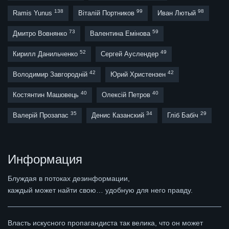
138
99
98
Ramis Yunus
Віталій Портников
Иван Лютый
73
59
Дмитро Вовнянко
Валентина Емінова
52
49
Кирилл Данильченко
Сергей Ауслендер
42
42
Володимир Завгородній
Юрий Христензен
40
40
Костянтин Машовець
Олексій Петров
35
34
29
Валерій Прозапас
Денис Казанский
Гліб Бабіч
Информация
Блуждая в потоках дезинформации,
каждый может найти свою… удобную для него правду.
Власть искусного пропагандиста так велика, что он может