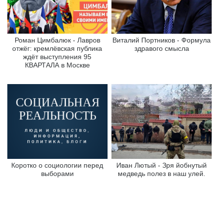
Роман Цимбалюк - Лавров
Виталий Портников - Формула
отжёг: кремлёвская публика
здравого смысла
ждёт выступления 95
КВАРТАЛА в Москве
Коротко о социологии перед
Иван Лютый - Зря йобнутый
выборами
медведь полез в наш улей.