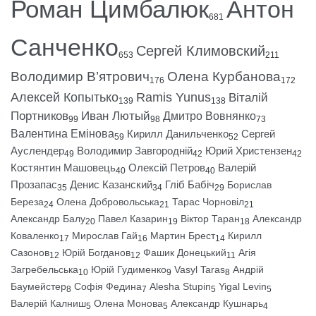
Роман Цимбалюк
Антон
681
Санченко
Сергей Климовский
653
211
Володимир В’ятрович
Олена Курбанова
176
172
Алексей Копытько
Ramis Yunus
Віталій
139
138
Портников
Иван Лютый
Дмитро Вовнянко
99
98
73
Валентина Емінова
Кирилл Данильченко
Сергей
59
52
Ауслендер
Володимир Завгородній
Юрий Христензен
49
42
42
Костянтин Машовець
Олексій Петров
Валерій
40
40
Прозапас
Денис Казанский
Гліб Бабіч
Борислав
35
34
29
Береза
Олена Добровольська
Тарас Чорновіл
24
21
21
Александр Балу
Павел Казарин
Віктор Таран
Александр
20
19
18
Коваленко
Мирослав Гай
Мартин Брест
Кирилл
17
16
14
Сазонов
Юрій Богданов
Фашик Донецький
Агія
12
12
11
Загребельська
Юрій Гудименко
Vasyl Taras
Андрій
10
9
8
Баумейстер
Софія Федина
Alesha Stupin
Yigal Levin
8
7
5
5
Валерій Калниш
Олена Монова
Александр Кушнарь
5
5
4