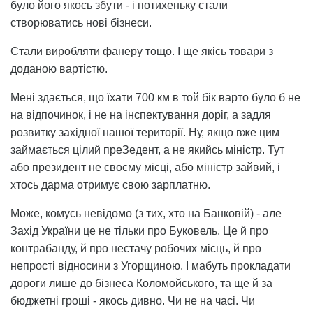
було його якось збути - і потихеньку стали
створюватись нові бізнеси.
Стали виробляти фанеру тощо. І ще якісь товари з
доданою вартістю.
Мені здається, що їхати 700 км в той бік варто було б не
на відпочинок, і не на інспектування доріг, а задля
розвитку західної нашої території. Ну, якщо вже цим
займається цілий преЗедент, а не якийсь міністр. Тут
або президент не своєму місці, або міністр зайвий, і
хтось дарма отримує свою зарплатню.
Може, комусь невідомо (з тих, хто на Банковій) - але
Захід України це не тільки про Буковель. Це й про
контрабанду, й про нестачу робочих місць, й про
непрості відносини з Угорщиною. І мабуть прокладати
дороги лише до бізнеса Коломойського, та ще й за
бюджетні гроші - якось дивно. Чи не на часі. Чи