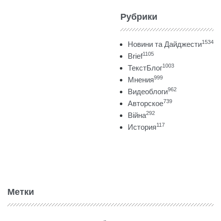
Рубрики
1534
Новини та Дайджести
1105
Brief
1003
ТекстБлог
999
Мнения
962
Видеоблоги
739
Авторское
292
Війна
117
История
Метки