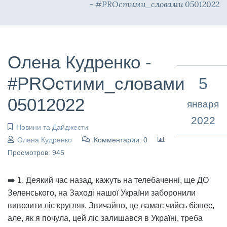
- #PROстими_словами 05012022
Олена Кудренко -
#PROстими_словами
5
05012022
января
2022
Новини та Дайджести
Олена Кудренко
Комментарии: 0
Просмотров: 945
➡️ 1. Деякий час назад, кажуть на телебаченні, ще ДО
Зеленського, на Заході нашої України заборонили
вивозити ліс кругляк. Звичайно, це ламає чийсь бізнес,
але, як я почула, цей ліс залишався в Україні, треба