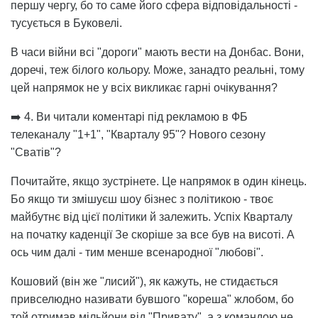
першу чергу, бо то саме його сфера відповідальності -
тусується в Буковелі.
В часи війни всі "дороги" мають вести на Донбас. Вони,
доречі, теж білого кольору. Може, занадто реальні, тому
цей напрямок не у всіх викликає гарні очікування?
➡️ 4. Ви читали коментарі під рекламою в ФБ
телеканалу "1+1", "Кварталу 95"? Нового сезону
"Сватів"?
Почитайте, якщо зустрінете. Це напрямок в один кінець.
Бо якщо ти змішуєш шоу бізнес з політикою - твоє
майбутнє від цієї політики й залежить. Успіх Кварталу
на початку каденції Зе скоріше за все був на висоті. А
ось чим далі - тим менше всенародної "любові".
Кошовий (він же "лисий"), як кажуть, не стидається
привселюдно називати бувшого "кореша" жлобом, бо
той отримав мільйони від "Привату", а з командою не