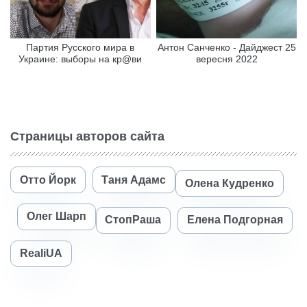
Партия Русского мира в
Антон Санченко - Дайджест 25
Украине: выборы на кр@ви
вересня 2022
Страницы авторов сайта
Отто Йорк
Таня Адамс
Олена Кудренко
Олег Шарп
СтопРаша
Елена Подгорная
RealiUA