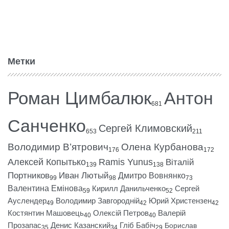
Метки
Роман Цимбалюк
Антон
681
Санченко
Сергей Климовский
653
211
Володимир В’ятрович
Олена Курбанова
176
172
Алексей Копытько
Ramis Yunus
Віталій
139
138
Портников
Иван Лютый
Дмитро Вовнянко
99
98
73
Валентина Емінова
Кирилл Данильченко
Сергей
59
52
Ауслендер
Володимир Завгородній
Юрий Христензен
49
42
42
Костянтин Машовець
Олексій Петров
Валерій
40
40
Прозапас
Денис Казанский
Гліб Бабіч
Борислав
35
34
29