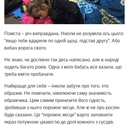
Помста – річ виправдана. Ніколи не розуміла ось цього:
“якщо тебе вдарили по одній щоці, підстав другу”. Або
вибач ворога свого.
Не знаю, чи дослівно так десь написано, але в народі
ходить багато років. Одна з моїх бабусь все казала, що
треба вміти пробачати.
Найкраще для себе – інколи забути про того, хто
образив. Не помічати, нівелюючи саму значимість
ображчика. Цим самим принизити його гідність,
зробивши з нього порожнє місце. Але ж не про росіян
буде сказано. Це “порожнє місце” варто заповнити
якраз потужною цікавістю до долі кожного з сусідів.