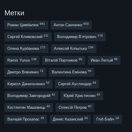
Метки
681
653
Роман Цимбалюк
Антон Санченко
211
176
Сергей Климовский
Володимир В’ятрович
172
139
Олена Курбанова
Алексей Копытько
138
99
98
Ramis Yunus
Віталій Портников
Иван Лютый
73
59
Дмитро Вовнянко
Валентина Емінова
52
49
Кирилл Данильченко
Сергей Ауслендер
42
42
Володимир Завгородній
Юрий Христензен
40
40
Костянтин Машовець
Олексій Петров
35
34
29
Валерій Прозапас
Денис Казанский
Гліб Бабіч