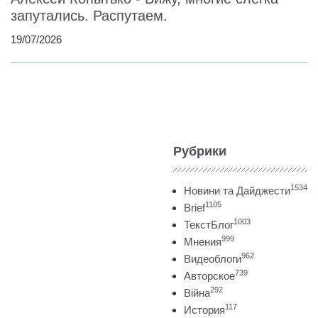
запутались. Распутаем.
19/07/2026
Рубрики
1534
Новини та Дайджести
1105
Brief
1003
ТекстБлог
999
Мнения
962
Видеоблоги
739
Авторское
292
Війна
117
История