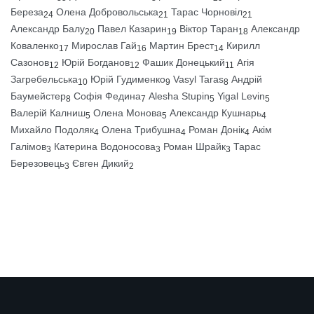
Береза
Олена Добровольська
Тарас Чорновіл
24
21
21
Александр Балу
Павел Казарин
Віктор Таран
Александр
20
19
18
Коваленко
Мирослав Гай
Мартин Брест
Кирилл
17
16
14
Сазонов
Юрій Богданов
Фашик Донецький
Агія
12
12
11
Загребельська
Юрій Гудименко
Vasyl Taras
Андрій
10
9
8
Баумейстер
Софія Федина
Alesha Stupin
Yigal Levin
8
7
5
5
Валерій Калниш
Олена Монова
Александр Кушнарь
5
5
4
Михайло Подоляк
Олена Трибушна
Роман Донік
Акім
4
4
4
Галімов
Катерина Водоносова
Роман Шрайк
Тарас
3
3
3
Березовець
Євген Дикий
3
2