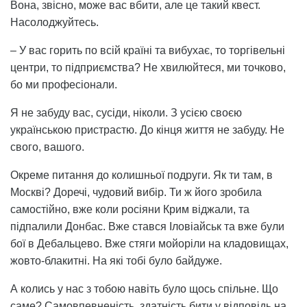
Вона, звісно, може вас вбити, але це такий квест.
Насолоджуйтесь.
– У вас горить по всій країні та вибухає, то торгівельні
центри, то підприємства? Не хвилюйтеся, ми точково,
бо ми професіонали.
Я не забуду вас, сусіди, ніколи. З усією своєю
українською пристрастю. До кінця життя не забуду. Не
свого, вашого.
Окреме питання до колишньої подруги. Як ти там, в
Москві? Доречі, чудовий вибір. Ти ж його зробила
самостійно, вже коли росіяни Крим віджали, та
підпалили Донбас. Вже стався Іловіайськ та вже були
бої в Дебальцево. Вже стяги мойоріли на кладовищах,
жовто-блакитні. На які тобі було байдуже.
А колись у нас з тобою навіть було щось спільне. Що
саме? Самовпевненість, здатність бити у відповідь на