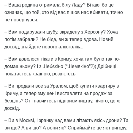
– Ваша родина отримала білу Ладу? Вітаю, бо це
означає, що той, хто від вас пішов нас вбивати, точно
не повернувся.
– Вам подарували шубу, вкрадену з Херсону? Хоча
потім забрали? Не біда, ви ж тепер вдова. Новий
досвід, знайдете нового алкоголіка.
– Вам довелося тікати з Криму, хоча там було так по-
домашньому? І з Шебєкіно (“Шемякіно”?)) Дрібниці,
покатаєтесь країною, розвієтесь.
– Ви продали все за Уралом, щоб купити квартиру в
Криму, а тепер змушені виставляти на продаж за
безцінь? От і навчитесь підприємництву, нічого, це ж
досвід.
– Ви в Москві, і зранку над вами літають якісь дрони? Та
ви що? А ви що? А вони як? Сприймайте це як пригоду.