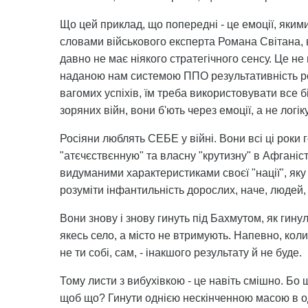
Що цей приклад, що попередні - це емоції, яким
словами військового експерта Романа Світана, в
давно не має ніякого стратегічного сенсу. Це не
наданою нам системою ППО результативність ро
вагомих успіхів, їм треба використовувати все біл
зоряних війн, вони б'ють через емоції, а не логіку
Росіяни люблять СЕБЕ у війні. Вони всі ці роки 
"атєчєствєнную" та власну "крутизну" в Афганіст
видуманими характеристиками своєї "нації", яку 
розуміти інфантильність дорослих, наче, людей,
Вони знову і знову гинуть під Бахмутом, як гину
якесь село, а місто не втримують. Напевно, коли 
не ти собі, сам, - інакшого результату й не буде.
Тому листи з вибухівкою - це навіть смішно. Б
щоб що? Гинути однією нескінченною масою в од