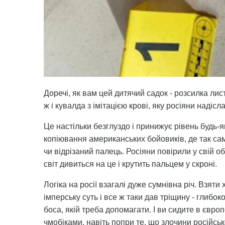
Доречі, як вам цей дитячий садок - розсилка лис
ж і кувалда з імітацією крові, яку росіяни наді
Це настільки безглуздо і принижує рівень будь-
копіювання американських бойовиків, де так сам
чи відрізаний палець. Росіяни повірили у свій об
світ дивиться на це і крутить пальцем у скроні.
Логіка на росії взагалі дуже сумнівна річ. Взяти
імперську суть і все ж таки дав тріщину - глибоко
боса, якій треба допомагати. І ви сидите в європ
чмобіками, навіть попри те, що злочини російськ