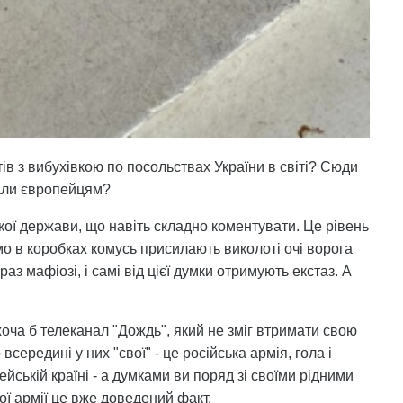
тів з вибухівкою по посольствах України в світі? Сюди
слали європейцям?
якої держави, що навіть складно коментувати. Це рівень
о в коробках комусь присилають виколоті очі ворога
раз мафіозі, і самі від цієї думки отримують екстаз. А
 хоча б телеканал "Дождь", який не зміг втримати свою
 всередині у них "свої" - це російська армія, гола і
ейській країні - а думками ви поряд зі своїми рідними
ої армії це вже доведений факт.