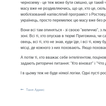
чернозему - це теж може бути смішно, це такий 
масу вже не роздивляючись, що це, хто це, скільк
мобілізований напівсліпий програміст з Ростову, а
українець, просто перемелює цю масу вже без р
Вони всі там опиняться - зі своєю "величчю", з л
зоні. Всі ті, хто опускав в тюрмі Пригожина, чи 
овець, всі ті, хто не знав, куди їде, і всі ті, ко
місці, де кожного з них поховають. Якщо похова
А потім ті, хто вважає себе інтелігентом, поціно
задають риторичні питання: "Кто віноват" і "Что
І в цьому теж не буде ніякої логіки. Одні пусті рос
Таня Адамс