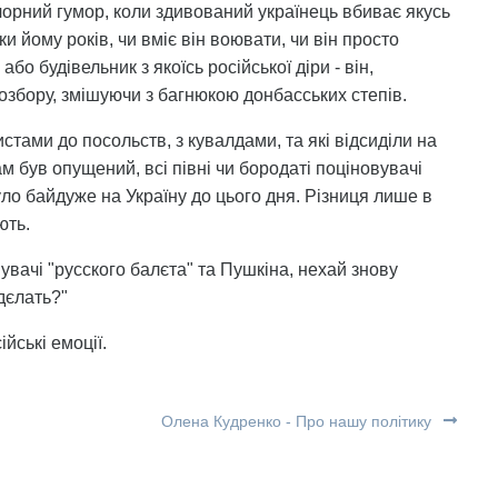
чорний гумор, коли здивований українець вбиває якусь
и йому років, чи вміє він воювати, чи він просто
бо будівельник з якоїсь російської діри - він,
озбору, змішуючи з багнюкою донбасських степів.
истами до посольств, з кувалдами, та які відсиділи на
сам був опущений, всі півні чи бородаті поціновувачі
му було байдуже на Україну до цього дня. Різниця лише в
ють.
вувачі "русского балєта" та Пушкіна, нехай знову
 дєлать?"
ійські емоції.
Олена Кудренко - Про нашу політику