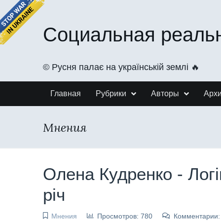
Социальная реаль
©️ Русня палає на українській землі 🔥
Главная
Рубрики
Авторы
Арх
Мнения
Олена Кудренко - Логі
річ
Мнения
Просмотров: 780
Комментарии: