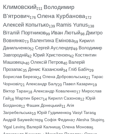
Климовский
Володимир
211
В’ятрович
Олена Курбанова
176
172
Алексей Копытько
Ramis Yunus
139
138
Віталій Портников
Иван Лютый
Дмитро
99
98
Вовнянко
Валентина Емінова
Кирилл
73
59
Данильченко
Сергей Ауслендер
Володимир
52
49
Завгородній
Юрий Христензен
Костянтин
42
42
Машовець
Олексій Петров
Валерій
40
40
Прозапас
Денис Казанский
Гліб Бабіч
35
34
29
Борислав Береза
Олена Добровольська
Тарас
24
21
Чорновіл
Александр Балу
Павел Казарин
21
20
19
Віктор Таран
Александр Коваленко
Мирослав
18
17
Гай
Мартин Брест
Кирилл Сазонов
Юрій
16
14
12
Богданов
Фашик Донецький
Агія
12
11
Загребельська
Юрій Гудименко
Vasyl Taras
10
9
8
Андрій Баумейстер
Софія Федина
Alesha Stupin
8
7
5
Yigal Levin
Валерій Калниш
Олена Монова
5
5
5
Александр Кушнарь
Михайло Подоляк
Олена