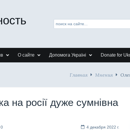
ность
ив
О сайте
Допомога Україні
Donate for Uk
Главная
Мнения
Олен
ка на росії дуже сумнівна
 0
4 декабря 2022 г.