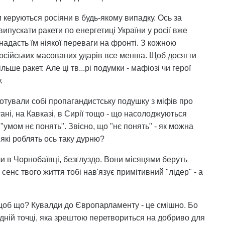
и керуються росіяни в будь-якому випадку. Ось за
ипускати ракети по енергетиці України у росії вже
 надасть їм ніякої переваги на фронті. З кожною
сійських масованих ударів все менша. Щоб досягти
ьше ракет. Але ці тв...рі подумки - мафіозі чи герої
.
готували собі пропагандистську подушку з міфів про
ані, на Кавказі, в Сирії тощо - що насолоджуються
"умом нє понять". Звісно, що "нє понять" - як можна
 які роблять ось таку дурню?
ли в Чорнобаївці, безглуздо. Вони місяцями беруть
сенс твого життя тобі нав'язує примітивний "лідер" - а
о щоб що? Кувалди до Європарламенту - це смішно. Бо
ній точці, яка зрештою перетвориться на добриво для