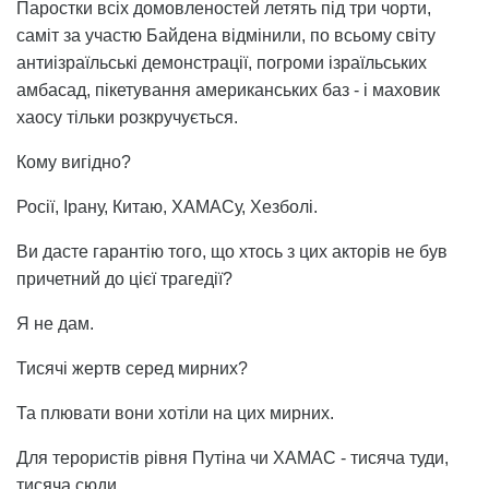
Паростки всіх домовленостей летять під три чорти,
саміт за участю Байдена відмінили, по всьому світу
антиізраїльські демонстрації, погроми ізраїльських
амбасад, пікетування американських баз - і маховик
хаосу тільки розкручується.
Кому вигідно?
Росії, Ірану, Китаю, ХАМАСу, Хезболі.
Ви дасте гарантію того, що хтось з цих акторів не був
причетний до цієї трагедії?
Я не дам.
Тисячі жертв серед мирних?
Та плювати вони хотіли на цих мирних.
Для терористів рівня Путіна чи ХАМАС - тисяча туди,
тисяча сюди...