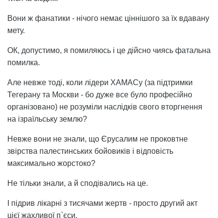
Вони ж фанатики - нічого немає ціннішого за їх вдавану
мету.
ОК, допустимо, я помиляюсь і це дійсно чиясь фатальна
помилка.
Але невже тоді, коли лідери ХАМАСу (за підтримки
Тегерану та Москви - бо дуже все було професійно
організовано) не розуміли наслідків свого вторгнення
на ізраїльську землю?
Невже вони не знали, що Єрусалим не проковтне
звірства палестинських бойовиків і відповість
максимально жорстоко?
Не тільки знали, а й сподівались на це.
І підрив лікарні з тисячами жертв - просто другий акт
цієї жахливої п`єси.