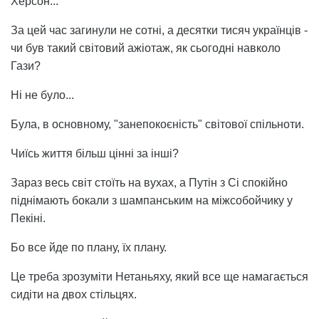
Херсон...
За цей час загинули не сотні, а десятки тисяч українців -
чи був такий світовий ажіотаж, як сьогодні навколо
Гази?
Ні не було...
Була, в основному, "занепокоєність" світової спільноти.
Чиїсь життя більш цінні за інші?
Зараз весь світ стоїть на вухах, а Путін з Сі спокійно
піднімають бокали з шампанським на міжсобойчику у
Пекіні.
Бо все йде по плану, їх плану.
Це треба зрозуміти Нетаньяху, який все ще намагається
сидіти на двох стільцях.