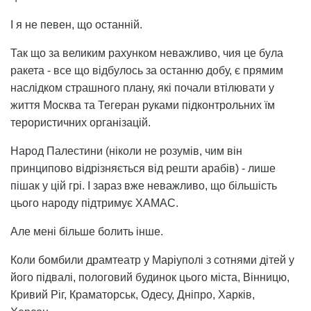
І я не певен, що останній.
Так що за великим рахунком неважливо, чия це була
ракета - все що відбулось за останню добу, є прямим
наслідком страшного плану, які почали втілювати у
життя Москва та Тегеран руками підконтрольних їм
терористичних організацій.
Народ Палестини (ніколи не розумів, чим він
принципово відрізняється від решти арабів) - лише
пішак у цій грі. І зараз вже неважливо, що більшість
цього народу підтримує ХАМАС.
Але мені більше болить інше.
Коли бомбили драмтеатр у Маріуполі з сотнями дітей у
його підвалі, пологовий будинок цього міста, Вінницю,
Кривий Ріг, Краматорськ, Одесу, Дніпро, Харків,