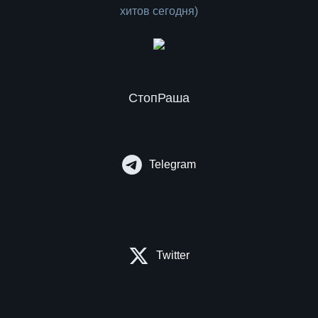
СтопРаша
Telegram
Twitter