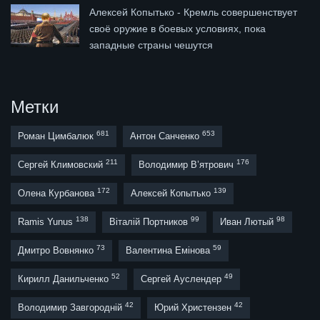
Алексей Копытько - Кремль совершенствует
своё оружие в боевых условиях, пока
западные страны чешутся
Метки
681
653
Роман Цимбалюк
Антон Санченко
211
176
Сергей Климовский
Володимир В’ятрович
172
139
Олена Курбанова
Алексей Копытько
138
99
98
Ramis Yunus
Віталій Портников
Иван Лютый
73
59
Дмитро Вовнянко
Валентина Емінова
52
49
Кирилл Данильченко
Сергей Ауслендер
42
42
Володимир Завгородній
Юрий Христензен