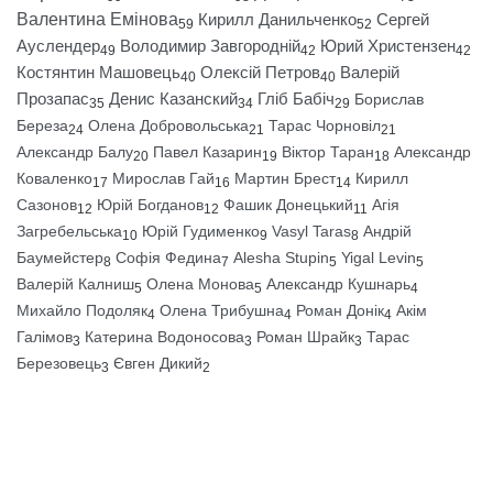
Валентина Емінова
Кирилл Данильченко
Сергей
59
52
Ауслендер
Володимир Завгородній
Юрий Христензен
49
42
42
Костянтин Машовець
Олексій Петров
Валерій
40
40
Прозапас
Денис Казанский
Гліб Бабіч
Борислав
35
34
29
Береза
Олена Добровольська
Тарас Чорновіл
24
21
21
Александр Балу
Павел Казарин
Віктор Таран
Александр
20
19
18
Коваленко
Мирослав Гай
Мартин Брест
Кирилл
17
16
14
Сазонов
Юрій Богданов
Фашик Донецький
Агія
12
12
11
Загребельська
Юрій Гудименко
Vasyl Taras
Андрій
10
9
8
Баумейстер
Софія Федина
Alesha Stupin
Yigal Levin
8
7
5
5
Валерій Калниш
Олена Монова
Александр Кушнарь
5
5
4
Михайло Подоляк
Олена Трибушна
Роман Донік
Акім
4
4
4
Галімов
Катерина Водоносова
Роман Шрайк
Тарас
3
3
3
Березовець
Євген Дикий
3
2