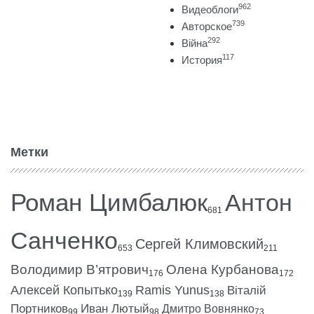
962
Видеоблоги
739
Авторское
292
Війна
117
История
Метки
Роман Цимбалюк
Антон
681
Санченко
Сергей Климовский
653
211
Володимир В’ятрович
Олена Курбанова
176
172
Алексей Копытько
Ramis Yunus
Віталій
139
138
Портников
Иван Лютый
Дмитро Вовнянко
99
98
73