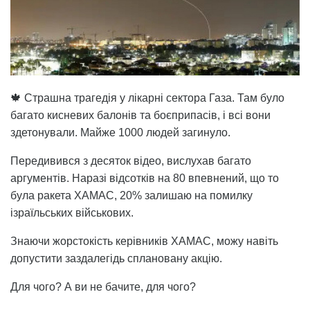
🍁 Страшна трагедія у лікарні сектора Газа. Там було
багато кисневих балонів та боєприпасів, і всі вони
здетонували. Майже 1000 людей загинуло.
Передивився з десяток відео, вислухав багато
аргументів. Наразі відсотків на 80 впевнений, що то
була ракета ХАМАС, 20% залишаю на помилку
ізраїльських військових.
Знаючи жорстокість керівників ХАМАС, можу навіть
допустити заздалегідь сплановану акцію.
Для чого? А ви не бачите, для чого?