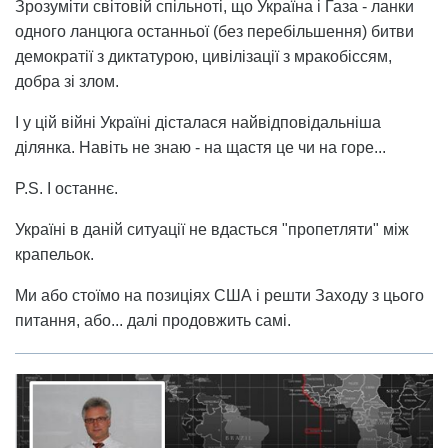
Зрозуміти світовій спільноті, що Україна і Газа - ланки
одного ланцюга останньої (без перебільшення) битви
демократії з диктатурою, цивілізації з мракобіссям,
добра зі злом.
І у цій війні Україні дісталася найвідповідальніша
ділянка. Навіть не знаю - на щастя це чи на горе...
P.S. І останнє.
Україні в даній ситуації не вдасться "пропетляти" між
крапельок.
Ми або стоїмо на позиціях США і решти Заходу з цього
питання, або... далі продовжить самі.