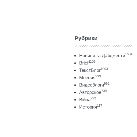
Рубрики
1534
Новини та Дайджести
1105
Brief
1003
ТекстБлог
999
Мнения
962
Видеоблоги
739
Авторское
292
Війна
117
История