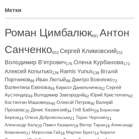
Метки
Роман Цимбалюк
Антон
681
Санченко
Сергей Климовский
653
211
Володимир В’ятрович
Олена Курбанова
176
172
Алексей Копытько
Ramis Yunus
Віталій
139
138
Портников
Иван Лютый
Дмитро Вовнянко
99
98
73
Валентина Емінова
Кирилл Данильченко
Сергей
59
52
Ауслендер
Володимир Завгородній
Юрий Христензен
49
42
42
Костянтин Машовець
Олексій Петров
Валерій
40
40
Прозапас
Денис Казанский
Гліб Бабіч
Борислав
35
34
29
Береза
Олена Добровольська
Тарас Чорновіл
24
21
21
Александр Балу
Павел Казарин
Віктор Таран
Александр
20
19
18
Коваленко
Мирослав Гай
Мартин Брест
Кирилл
17
16
14