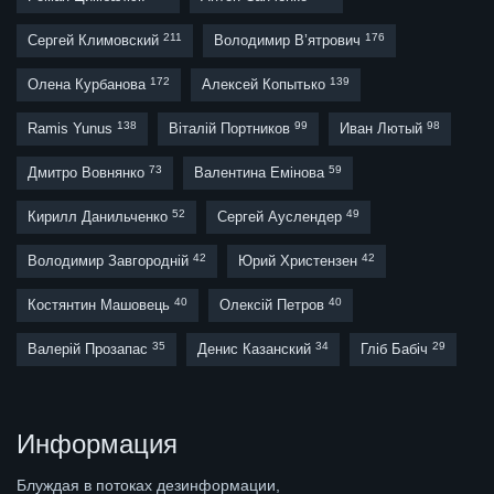
211
176
Сергей Климовский
Володимир В’ятрович
172
139
Олена Курбанова
Алексей Копытько
138
99
98
Ramis Yunus
Віталій Портников
Иван Лютый
73
59
Дмитро Вовнянко
Валентина Емінова
52
49
Кирилл Данильченко
Сергей Ауслендер
42
42
Володимир Завгородній
Юрий Христензен
40
40
Костянтин Машовець
Олексій Петров
35
34
29
Валерій Прозапас
Денис Казанский
Гліб Бабіч
Информация
Блуждая в потоках дезинформации,