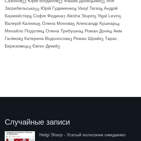
Сазонов
Юрій Богданов
Фашик Донецький
Агія
12
12
11
Загребельська
Юрій Гудименко
Vasyl Taras
Андрій
10
9
8
Баумейстер
Софія Федина
Alesha Stupin
Yigal Levin
8
7
5
5
Валерій Калниш
Олена Монова
Александр Кушнарь
5
5
4
Михайло Подоляк
Олена Трибушна
Роман Донік
Акім
4
4
4
Галімов
Катерина Водоносова
Роман Шрайк
Тарас
3
3
3
Березовець
Євген Дикий
3
2
Случайные записи
Helgi Sharp - Усатый колхозник ожидаемо