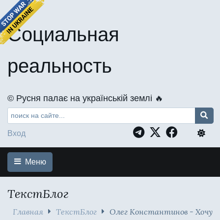
Социальная
реальность
©️ Русня палає на українській землі 🔥
Вход
Меню
ТекстБлог
Главная
ТекстБлог
Олег Константинов - Хочу