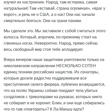
изучил их настроения. Народ, там истерика, самая
натуральная! Там «вставай, страна огромная», «враг у
ворот», и речь не о США, а о нас! Они нас начали
смертельно бояться. Они на грани паники.
Мы сделали это. Мы заставили с собой считаться этого
колосса. Который, впрочем, по-прежнему стоит на
глиняных ногах. Невероятно. Народ, прямо сейчас
весь свободный мир стоя тебе аплодирует.
Вчера вечером наши защитники уничтожили только на
николаевском направлении НЕСКОЛЬКО СОТЕН
единиц техники российских нацистов. Их сенаторы,
которые доселе радостно поддерживали все
преступления своего фюрера, публично возмущаются,
что на полях Украины собаки поедают тела убитых
солдатиков с триколорами на рукавах, которых никто
не собирает и не хоронит. Блин, и они еще собирались
что-то там «повторить»? К Ла-Маншу идти?