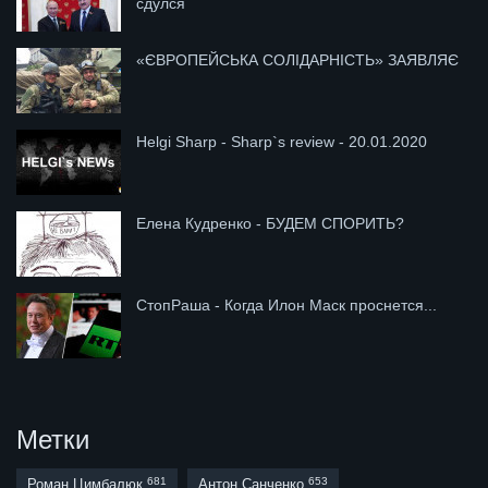
сдулся
«ЄВРОПЕЙСЬКА СОЛІДАРНІСТЬ» ЗАЯВЛЯЄ
Helgi Sharp - Sharp`s review - 20.01.2020
Елена Кудренко - БУДЕМ СПОРИТЬ?
СтопРаша - Когда Илон Маск проснется...
Метки
681
653
Роман Цимбалюк
Антон Санченко