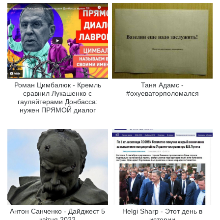
Роман Цимбалюк - Кремль
Таня Адамс -
сравнил Лукашенко с
#охуеваторполомался
гауляйтерами Донбасса:
нужен ПРЯМОЙ диалог
Антон Санченко - Дайджест 5
Helgi Sharp - Этот день в
квітня 2022
истории