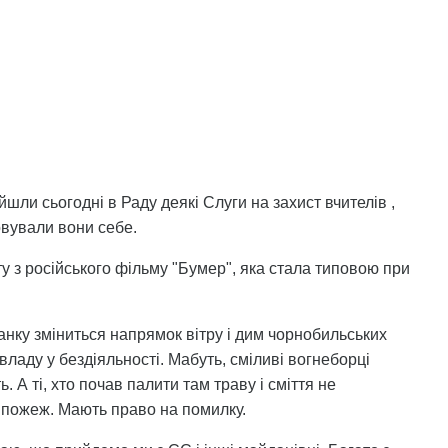
шли сьогодні в Раду деякі Слуги на захист вчителів ,
овували вони себе.
ту з російського фільму "Бумер", яка стала типовою при
анку зміниться напрямок вітру і дим чорнобильських
владу у бездіяльності. Мабуть, сміливі вогнеборці
 А ті, хто почав палити там траву і сміття не
 пожеж. Мають право на помилку.