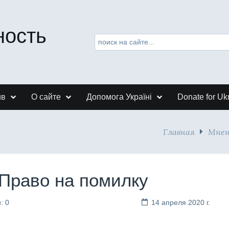
ность
ив
О сайте
Допомога Україні
Donate for Uk
Главная
Мнен
 Право на помилку
: 0
14 апреля 2020 г.