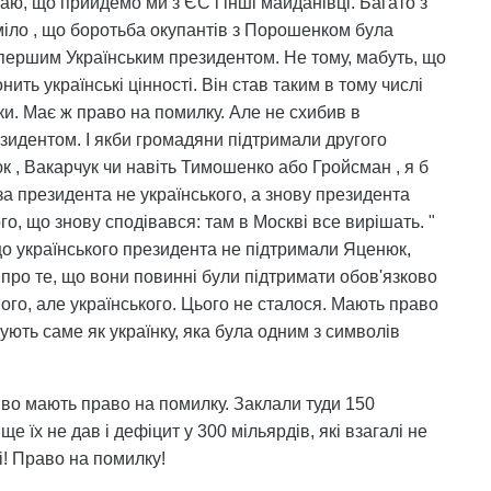
аю, що прийдемо ми з ЄС і інші майданівці. Багато з
міло , що боротьба окупантів з Порошенком була
першим Українським президентом. Не тому, мабуть, що
нить українські цінності. Він став таким в тому числі
ки. Має ж право на помилку. Але не схибив в
зидентом. І якби громадяни підтримали другого
к , Вакарчук чи навіть Тимошенко або Гройсман , я б
а президента не українського, а знову президента
о, що знову сподівався: там в Москві все вирішать. "
що українського президента не підтримали Яценюк,
 про те, що вони повинні були підтримати обов'язково
ого, але українського. Цього не сталося. Мають право
ують саме як українку, яка була одним з символів
ливо мають право на помилку. Заклали туди 150
е їх не дав і дефіцит у 300 мільярдів, які взагалі не
і! Право на помилку!