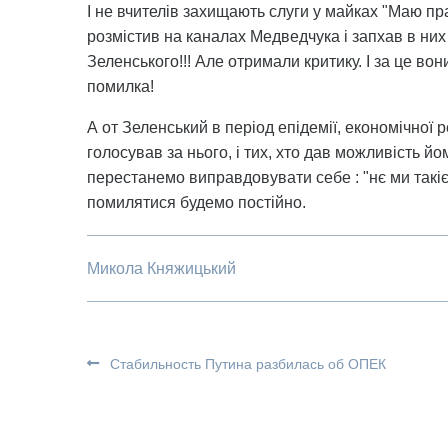
І не вчителів захищають слуги у майках "Маю пра
розмістив на каналах Медведчука і запхав в них
Зеленського!!! Але отримали критику. І за це во
помилка!
А от Зеленський в період епідемії, економічної рец
голосував за нього, і тих, хто дав можливість й
перестанемо виправдовувати себе : "нє ми такіє
помилятися будемо постійно.
Микола Княжицький
Стабильность Путина разбилась об ОПЕК