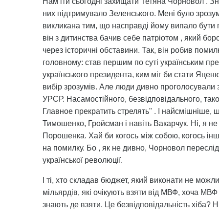
Нам іти сьогодні захищати Тетяна Чорновол . Зн
них підтримувало Зеленського. Мені було зрозу
викликана тим, що насправді йому випало бути 
він з дитинства бачив себе патріотом , який боро
через історичні обставини. Так, він робив помил
головному: став першим по суті українським пре
українського президента, ким міг би стати Яценю
вибір зрозумів. Але люди дивно проголосували з
УРСР. Насамостійного, безвідповідального, таког
Главное прекратить стрелять" . І найсмішніше, 
Тимошенко, Гройсман і навіть Вакарчук. Ні, я не
Порошенка. Хай би когось між собою, когось інш
на помилку. Бо , як не дивно, Чорновол переслід
української революції.
І ті, хто складав бюджет, який виконати не мож
мільярдів, які очікують взяти від МВФ, хоча МВФ щ
знають де взяти. Це безвідповідальність хіба? Н