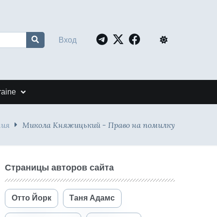
Вход
raine
ия
Микола Княжицький - Право на помилку
Страницы авторов сайта
Отто Йорк
Таня Адамс