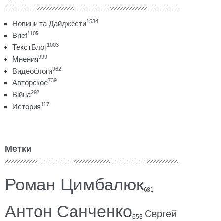
1534
Новини та Дайджести
1105
Brief
1003
ТекстБлог
999
Мнения
962
Видеоблоги
739
Авторское
292
Війна
117
История
Метки
Роман Цимбалюк
681
Антон Санченко
Сергей
653