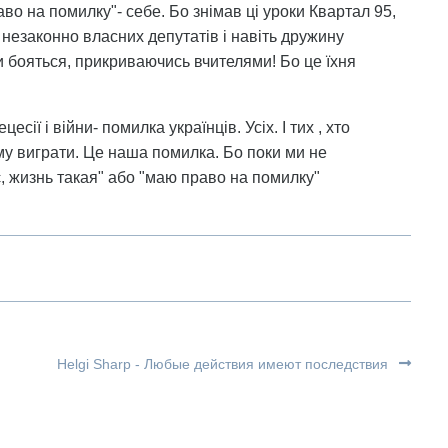
во на помилку"- себе. Бо знімав ці уроки Квартал 95,
 незаконно власних депутатів і навіть дружину
ни бояться, прикриваючись вчителями! Бо це їхня
есії і війни- помилка українців. Усіх. І тих , хто
ому виграти. Це наша помилка. Бо поки ми не
, жизнь такая" або "маю право на помилку"
Helgi Sharp - Любые действия имеют последствия