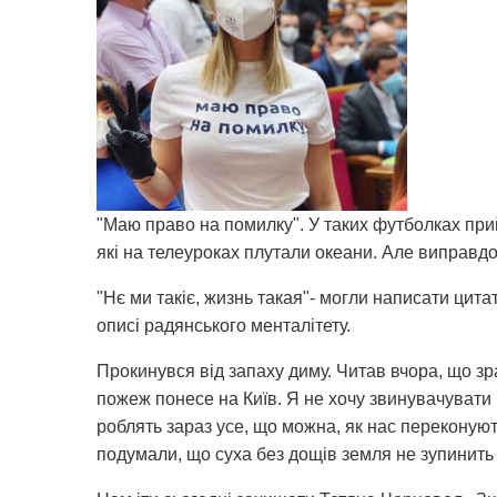
"Маю право на помилку". У таких футболках прий
які на телеуроках плутали океани. Але виправд
"Нє ми такіє, жизнь такая"- могли написати цита
описі радянського менталітету.
Прокинувся від запаху диму. Читав вчора, що зр
пожеж понесе на Київ. Я не хочу звинувачувати 
роблять зараз усе, що можна, як нас переконують.
подумали, що суха без дощів земля не зупинить