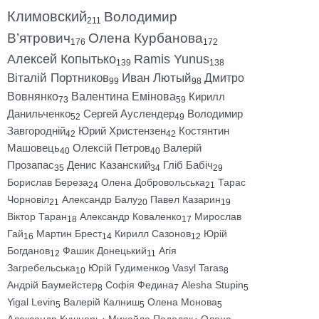
Климовский
Володимир
211
В’ятрович
Олена Курбанова
176
172
Алексей Копытько
Ramis Yunus
139
138
Віталій Портников
Иван Лютый
Дмитро
99
98
Вовнянко
Валентина Емінова
Кирилл
73
59
Данильченко
Сергей Ауслендер
Володимир
52
49
Завгородній
Юрий Христензен
Костянтин
42
42
Машовець
Олексій Петров
Валерій
40
40
Прозапас
Денис Казанский
Гліб Бабіч
35
34
29
Борислав Береза
Олена Добровольська
Тарас
24
21
Чорновіл
Александр Балу
Павел Казарин
21
20
19
Віктор Таран
Александр Коваленко
Мирослав
18
17
Гай
Мартин Брест
Кирилл Сазонов
Юрій
16
14
12
Богданов
Фашик Донецький
Агія
12
11
Загребельська
Юрій Гудименко
Vasyl Taras
10
9
8
Андрій Баумейстер
Софія Федина
Alesha Stupin
8
7
5
Yigal Levin
Валерій Калниш
Олена Монова
5
5
5
Александр Кушнарь
Михайло Подоляк
Олена