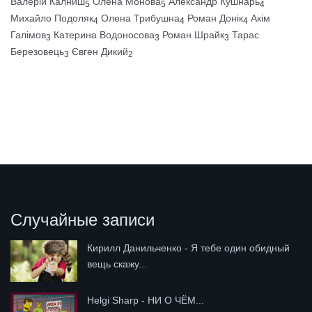
Валерій Калниш
Олена Монова
Александр Кушнарь
5
5
4
Михайло Подоляк
Олена Трибушна
Роман Донік
Акім
4
4
4
Галімов
Катерина Водоносова
Роман Шрайк
Тарас
3
3
3
Березовець
Євген Дикий
3
2
Случайные записи
Кирилл Данильченко - Я тебе один обидный
вещь скажу...
Helgi Sharp - НИ О ЧЁМ...