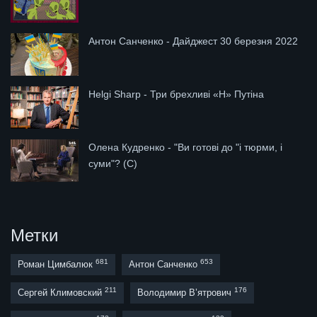
Антон Санченко - Дайджест 30 березня 2022
Helgi Sharp - Три брехливі «Н» Путіна
Олена Кудренко - "Ви готові до "і тюрми, і
суми"? (С)
Метки
681
653
Роман Цимбалюк
Антон Санченко
211
176
Сергей Климовский
Володимир В’ятрович