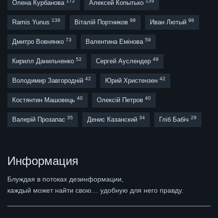
172
139
Олена Курбанова
Алексей Копытько
138
99
98
Ramis Yunus
Віталій Портников
Иван Лютый
73
59
Дмитро Вовнянко
Валентина Емінова
52
49
Кирилл Данильченко
Сергей Ауслендер
42
42
Володимир Завгородній
Юрий Христензен
40
40
Костянтин Машовець
Олексій Петров
35
34
29
Валерій Прозапас
Денис Казанский
Гліб Бабіч
Информация
Блуждая в потоках дезинформации,
каждый может найти свою… удобную для него правду.