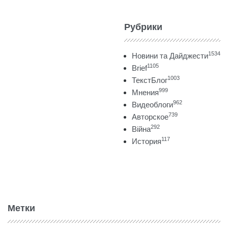
Рубрики
1534
Новини та Дайджести
1105
Brief
1003
ТекстБлог
999
Мнения
962
Видеоблоги
739
Авторское
292
Війна
117
История
Метки