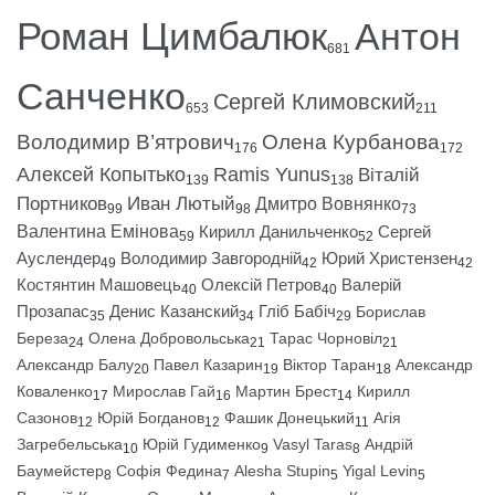
Роман Цимбалюк
Антон
681
Санченко
Сергей Климовский
653
211
Володимир В’ятрович
Олена Курбанова
176
172
Алексей Копытько
Ramis Yunus
Віталій
139
138
Портников
Иван Лютый
Дмитро Вовнянко
99
98
73
Валентина Емінова
Кирилл Данильченко
Сергей
59
52
Ауслендер
Володимир Завгородній
Юрий Христензен
49
42
42
Костянтин Машовець
Олексій Петров
Валерій
40
40
Прозапас
Денис Казанский
Гліб Бабіч
Борислав
35
34
29
Береза
Олена Добровольська
Тарас Чорновіл
24
21
21
Александр Балу
Павел Казарин
Віктор Таран
Александр
20
19
18
Коваленко
Мирослав Гай
Мартин Брест
Кирилл
17
16
14
Сазонов
Юрій Богданов
Фашик Донецький
Агія
12
12
11
Загребельська
Юрій Гудименко
Vasyl Taras
Андрій
10
9
8
Баумейстер
Софія Федина
Alesha Stupin
Yigal Levin
8
7
5
5