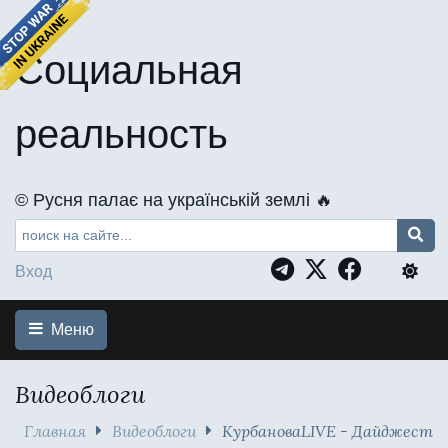
Социальная
реальность
©️ Русня палає на українській землі 🔥
Вход
Меню
Видеоблоги
Главная
Видеоблоги
КурбановаLIVE - Дайджест