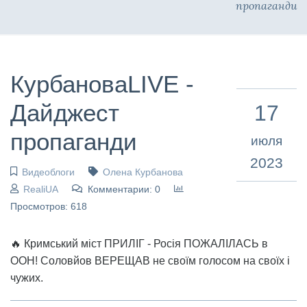
пропаганди
КурбановаLIVE -
Дайджест
17
пропаганди
июля
2023
Видеоблоги
Олена Курбанова
RealiUA
Комментарии: 0
Просмотров: 618
🔥 Кримський міст ПРИЛІГ - Росія ПОЖАЛІЛАСЬ в
ООН! Соловйов ВЕРЕЩАВ не своїм голосом на своїх і
чужих.