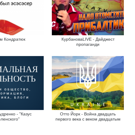
м Кондратюк
КурбановаLIVE - Дайджест
пропаганди
удренко - "Казус
Отто Йорк - Война двадцать
ленского"
первого века с веком двадцатым