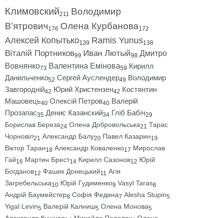
Климовский
Володимир
211
В’ятрович
Олена Курбанова
176
172
Алексей Копытько
Ramis Yunus
139
138
Віталій Портников
Иван Лютый
Дмитро
99
98
Вовнянко
Валентина Емінова
Кирилл
73
59
Данильченко
Сергей Ауслендер
Володимир
52
49
Завгородній
Юрий Христензен
Костянтин
42
42
Машовець
Олексій Петров
Валерій
40
40
Прозапас
Денис Казанский
Гліб Бабіч
35
34
29
Борислав Береза
Олена Добровольська
Тарас
24
21
Чорновіл
Александр Балу
Павел Казарин
21
20
19
Віктор Таран
Александр Коваленко
Мирослав
18
17
Гай
Мартин Брест
Кирилл Сазонов
Юрій
16
14
12
Богданов
Фашик Донецький
Агія
12
11
Загребельська
Юрій Гудименко
Vasyl Taras
10
9
8
Андрій Баумейстер
Софія Федина
Alesha Stupin
8
7
5
Yigal Levin
Валерій Калниш
Олена Монова
5
5
5
Александр Кушнарь
Михайло Подоляк
Олена