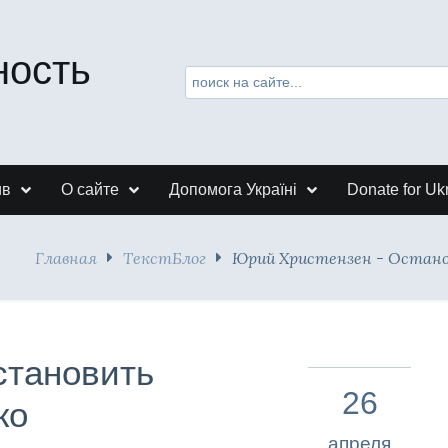
ность
ив
О сайте
Допомога Україні
Donate for Uk
Главная
ТекстБлог
Юрий Христензен - Остано
становить
26
ко
апреля