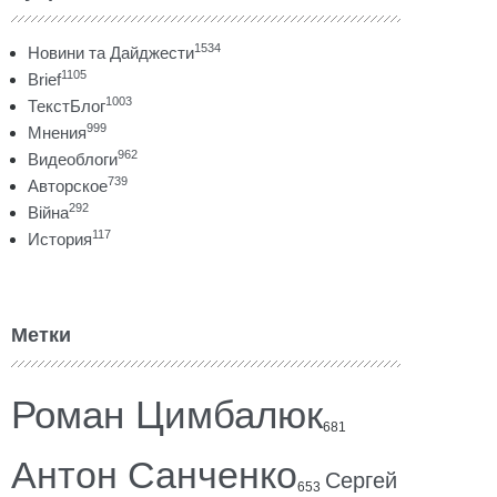
1534
Новини та Дайджести
1105
Brief
1003
ТекстБлог
999
Мнения
962
Видеоблоги
739
Авторское
292
Війна
117
История
Метки
Роман Цимбалюк
681
Антон Санченко
Сергей
653