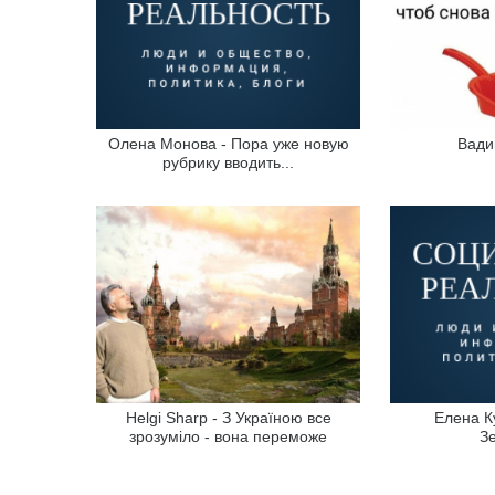
Олена Монова - Пора уже новую
Вади
рубрику вводить...
Helgi Sharp - З Україною все
Елена К
зрозуміло - вона переможе
Зе