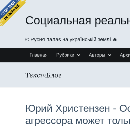
Социальная реаль
©️ Русня палає на українській землі 🔥
Главная
Рубрики
Авторы
Арх
ТекстБлог
Юрий Христензен - О
агрессора может толь