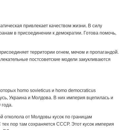
атическая привлекает качеством жизни. В силу
ранам в присоединении к демократии. Готова помочь,
рисоединяет территории огнем, мечом и пропагандой.
влекательные постсоветские модели закукливаются
которых homo sovieticus и homo democraticus
сь, Украина и Молдова. В них империя вцепилась и
 года.
ой отколола от Молдовы кусок по границам
 тех пор там сохраняется СССР. Этот кусок империя