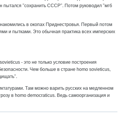
он пытался "сохранить СССР". Потом руководил "мгб
знакомились в окопах Приднестровья. Первый потом
ями и пытками. Это обычная практика всех имперских
vieticus - это не только условие построения
езопасности. Чем больше в стране homo sovieticus,
щищать".
иктатурами. Там можно варить русских на медленном
грозу в homo democraticus. Ведь самоорганизация и