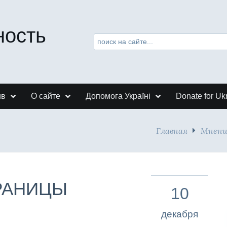
ность
ив
О сайте
Допомога Україні
Donate for Uk
Главная
Мнени
ГРАНИЦЫ
10
декабря