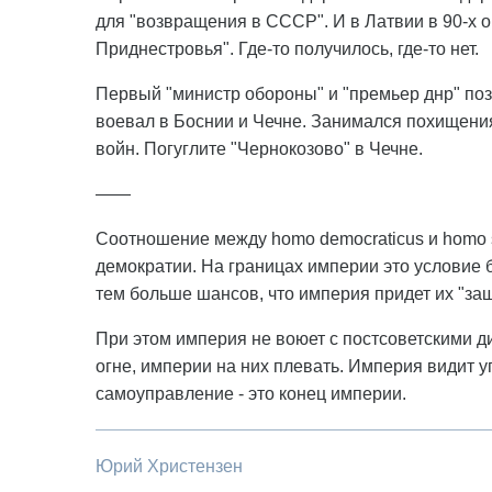
для "возвращения в СССР". И в Латвии в 90-х 
Приднестровья". Где-то получилось, где-то нет.
Первый "министр обороны" и "премьер днр" по
воевал в Боснии и Чечне. Занимался похищени
войн. Погуглите "Чернокозово" в Чечне.
——
Соотношение между homo democraticus и homo so
демократии. На границах империи это условие б
тем больше шансов, что империя придет их "за
При этом империя не воюет с постсоветскими д
огне, империи на них плевать. Империя видит у
самоуправление - это конец империи.
Юрий Христензен