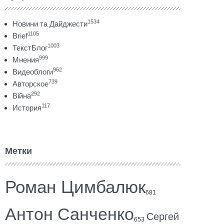
1534
Новини та Дайджести
1105
Brief
1003
ТекстБлог
999
Мнения
962
Видеоблоги
739
Авторское
292
Війна
117
История
Метки
Роман Цимбалюк
681
Антон Санченко
Сергей
653