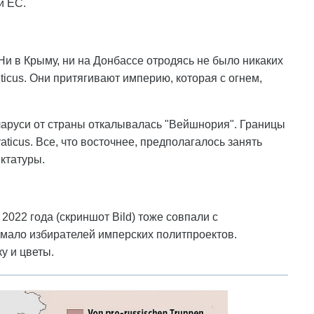
и ЕС.
 Ни в Крыму, ни на Донбассе отродясь не было никаких
ticus. Они притягивают империю, которая с огнем,
еларуси от страны откалывалась "Вейшнория". Границы
ticus. Все, что восточнее, предполагалось занять
ктатуры.
022 года (скриншот Bild) тоже совпали с
 мало избирателей имперских политпроектов.
у и цветы.