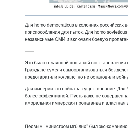
Для homo democraticus в колоннах российских в
приспособления для пыток. Для homo sovieticu
независимые СМИ и включали боевую пропаган
——
Это было отчаянной попыткой восстановления и
Граждане сумели самоорганизоваться без деле
предотвратили коллапс, но не остановили войну
Для империи это война за существование. Для У
более эффективной. Пусть даже не совершенна
аморальная имперская пропаганда и властная 
——
Первым "министром мгб днр" был экс-командир