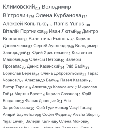
Климовский
Володимир
211
В’ятрович
Олена Курбанова
176
172
Алексей Копытько
Ramis Yunus
139
138
Віталій Портников
Иван Лютый
Дмитро
99
98
Вовнянко
Валентина Емінова
Кирилл
73
59
Данильченко
Сергей Ауслендер
Володимир
52
49
Завгородній
Юрий Христензен
Костянтин
42
42
Машовець
Олексій Петров
Валерій
40
40
Прозапас
Денис Казанский
Гліб Бабіч
35
34
29
Борислав Береза
Олена Добровольська
Тарас
24
21
Чорновіл
Александр Балу
Павел Казарин
21
20
19
Віктор Таран
Александр Коваленко
Мирослав
18
17
Гай
Мартин Брест
Кирилл Сазонов
Юрій
16
14
12
Богданов
Фашик Донецький
Агія
12
11
Загребельська
Юрій Гудименко
Vasyl Taras
10
9
8
Андрій Баумейстер
Софія Федина
Alesha Stupin
8
7
5
Yigal Levin
Валерій Калниш
Олена Монова
5
5
5
Александр Кушнарь
Михайло Подоляк
Олена