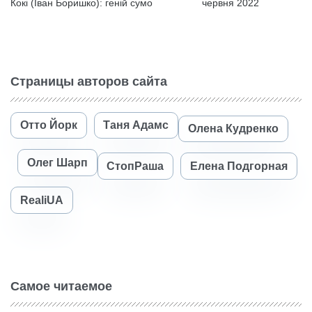
Кокі (Іван Боришко): геній сумо
червня 2022
Страницы авторов сайта
Отто Йорк
Таня Адамс
Олена Кудренко
Олег Шарп
СтопРаша
Елена Подгорная
RealiUA
Самое читаемое