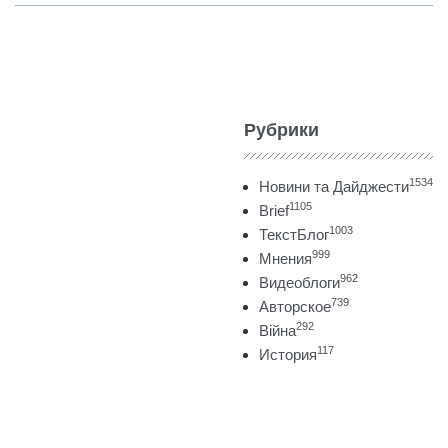
Рубрики
1534
Новини та Дайджести
1105
Brief
1003
ТекстБлог
999
Мнения
962
Видеоблоги
739
Авторское
292
Війна
117
История