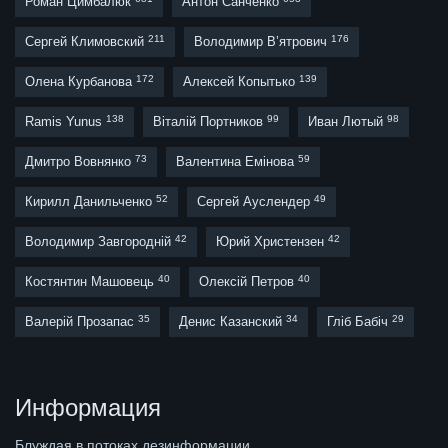
Роман Цимбалюк
Антон Санченко
211
176
Сергей Климовский
Володимир В’ятрович
172
139
Олена Курбанова
Алексей Копытько
138
99
98
Ramis Yunus
Віталій Портников
Иван Лютый
73
59
Дмитро Вовнянко
Валентина Емінова
52
49
Кирилл Данильченко
Сергей Ауслендер
42
42
Володимир Завгородній
Юрий Христензен
40
40
Костянтин Машовець
Олексій Петров
35
34
29
Валерій Прозапас
Денис Казанский
Гліб Бабіч
Информация
Блуждая в потоках дезинформации,