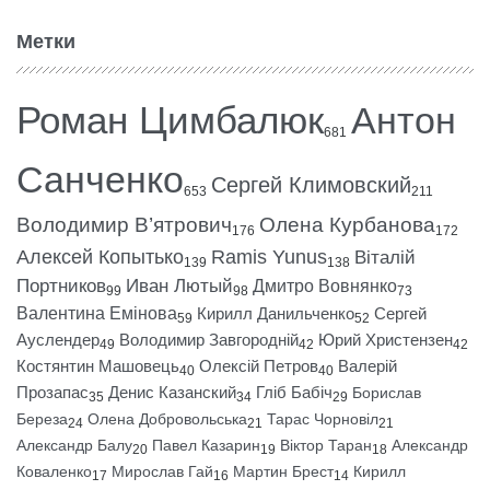
Метки
Роман Цимбалюк
Антон
681
Санченко
Сергей Климовский
653
211
Володимир В’ятрович
Олена Курбанова
176
172
Алексей Копытько
Ramis Yunus
Віталій
139
138
Портников
Иван Лютый
Дмитро Вовнянко
99
98
73
Валентина Емінова
Кирилл Данильченко
Сергей
59
52
Ауслендер
Володимир Завгородній
Юрий Христензен
49
42
42
Костянтин Машовець
Олексій Петров
Валерій
40
40
Прозапас
Денис Казанский
Гліб Бабіч
Борислав
35
34
29
Береза
Олена Добровольська
Тарас Чорновіл
24
21
21
Александр Балу
Павел Казарин
Віктор Таран
Александр
20
19
18
Коваленко
Мирослав Гай
Мартин Брест
Кирилл
17
16
14