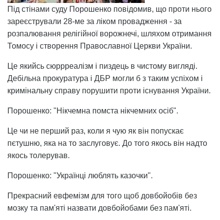
Пiд стiнами суду Порошенко повiдомив, що проти нього
зареєстрували 28-ме за лiком провадження - за
розпалювання релігійної ворожнечі, шляхом отримання
Томосу і створення Православної Церкви України.
Це якийсь сюррреалізм і пиздець в чистому вигляді.
Дебільна прокуратура і ДБР могли б з таким успіхом і
кримінальну справу порушити проти існування України.
Порошенко: "Нікчемна помста нікчемних осіб".
Це чи не перший раз, коли я чую як він попускає
пєтушню, яка на то заслуговує. До того якось він надто
якось толерував.
Порошенко: "Українці люблять казочки".
Прекрасний евфемізм для того щоб довбойобів без
мозку та пам'яті назвати довбойобами без пам'яті.