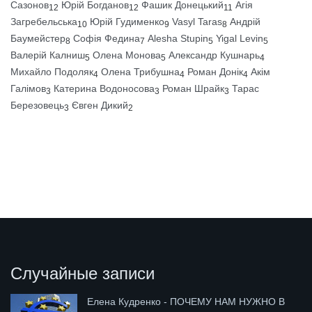
Сазонов
Юрій Богданов
Фашик Донецький
Агія
12
12
11
Загребельська
Юрій Гудименко
Vasyl Taras
Андрій
10
9
8
Баумейстер
Софія Федина
Alesha Stupin
Yigal Levin
8
7
5
5
Валерій Калниш
Олена Монова
Александр Кушнарь
5
5
4
Михайло Подоляк
Олена Трибушна
Роман Донік
Акім
4
4
4
Галімов
Катерина Водоносова
Роман Шрайк
Тарас
3
3
3
Березовець
Євген Дикий
3
2
Случайные записи
Елена Кудренко - ПОЧЕМУ НАМ НУЖНО В