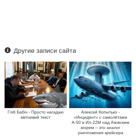
Другие записи сайта
Гліб Бабіч - Просто нагадаю
Алексей Копытько -
квітневий текст
«Инцидент» с самолётами
А-50 и Ил-22М над Азовским
морем – это аналог
уничтожения крейсера