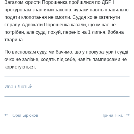
Загалом юристи Порошенка пройшлися по ДБР і
прокурорам знаннями законів, чуваки навіть правильно
подати клопотання не змогли. Суддя хоче затягнути
справу. Адвокати Порошенка казали, що їм час не
потрібен, але судді похуй, переніс на 1 липня, йобана
тварина.
По висновкам суду, ми бачимо, що у прокуратури і судді
очко не залізне, ходять пiд себе, навiть памперсами не
користуються.
Иван Лютый
Юрій Бірюков
Ірина Ніка