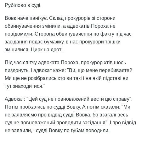
Рубілово в суді.
Вовк наче панікує. Склад прокурорів зі сторони
обвинувачення змінили, а адвокатів Пороха не
повідомили. Сторона обвинувачення по факту під час
засідання подає бумажку, в нас прокурори трiшки
змінилися. Цирк на дротi.
Під час спітчу адвоката Пороха, прокурор хтів шось
пиздонуть, і адвокат каже: "Ви, що мене перебиваєте?
Ми ще не розібрались хто ви такі і на якій підставі ви
тут знаходитися."
Адвокат: "Цей суд не повноважений вести цю справу".
Потім проїхались по судді Вовку. А потім сказали: "Ми
не заявляємо про відвід суддi Вовка, бо взагалі весь
суд не повноважений проводити засідання". І про відвід
не заявили, і судді Вовку по губам поводили.