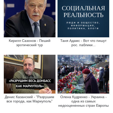
Кирилл Сазонов - Пеший
Таня Адамс - Вот что пишут
эротический тур
рос. паблики...
Денис Казанский - "Разрушим
Олена Кудренко - Украина -
все города, как Мариуполь"
одна из самых
недооцененных стран Европы