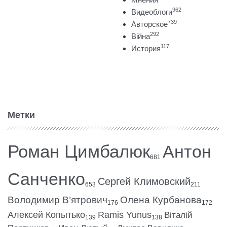
962
Видеоблоги
739
Авторское
292
Війна
117
История
Метки
Роман Цимбалюк
Антон
681
Санченко
Сергей Климовский
653
211
Володимир В’ятрович
Олена Курбанова
176
172
Алексей Копытько
Ramis Yunus
Віталій
139
138