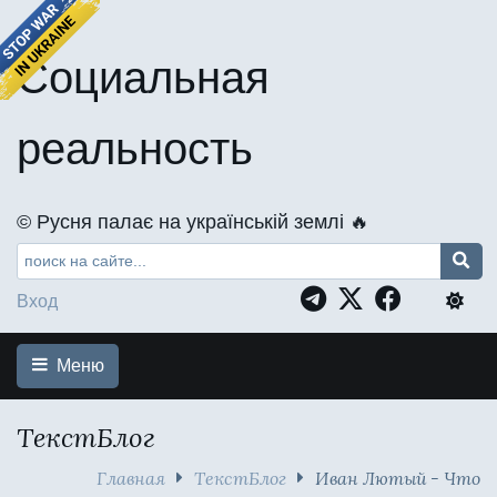
Социальная
реальность
©️ Русня палає на українській землі 🔥
Вход
Меню
ТекстБлог
Главная
ТекстБлог
Иван Лютый - Что