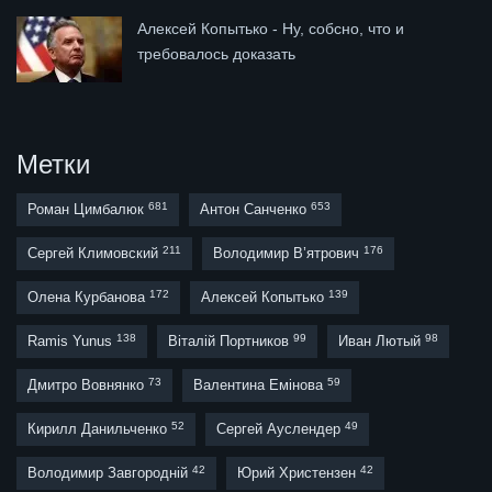
Алексей Копытько - Ну, собсно, что и
требовалось доказать
Метки
681
653
Роман Цимбалюк
Антон Санченко
211
176
Сергей Климовский
Володимир В’ятрович
172
139
Олена Курбанова
Алексей Копытько
138
99
98
Ramis Yunus
Віталій Портников
Иван Лютый
73
59
Дмитро Вовнянко
Валентина Емінова
52
49
Кирилл Данильченко
Сергей Ауслендер
42
42
Володимир Завгородній
Юрий Христензен