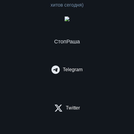
СтопРаша
Telegram
Twitter