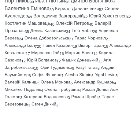
Портников
Иван Лютый
Дмитро Вовнянко
99
98
73
Валентина Емінова
Кирилл Данильченко
Сергей
59
52
Ауслендер
Володимир Завгородній
Юрий Христензен
49
42
42
Костянтин Машовець
Олексій Петров
Валерій
40
40
Прозапас
Денис Казанский
Гліб Бабіч
Борислав
35
34
29
Береза
Олена Добровольська
Тарас Чорновіл
24
21
21
Александр Балу
Павел Казарин
Віктор Таран
Александр
20
19
18
Коваленко
Мирослав Гай
Мартин Брест
Кирилл
17
16
14
Сазонов
Юрій Богданов
Фашик Донецький
Агія
12
12
11
Загребельська
Юрій Гудименко
Vasyl Taras
Андрій
10
9
8
Баумейстер
Софія Федина
Alesha Stupin
Yigal Levin
8
7
5
5
Валерій Калниш
Олена Монова
Александр Кушнарь
5
5
4
Михайло Подоляк
Олена Трибушна
Роман Донік
Акім
4
4
4
Галімов
Катерина Водоносова
Роман Шрайк
Тарас
3
3
3
Березовець
Євген Дикий
3
2