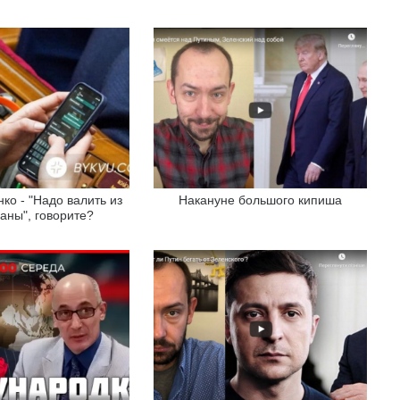
ко - "Надо валить из
Накануне большого кипиша
раны", говорите?