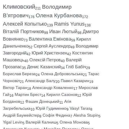
Климовский
Володимир
211
В’ятрович
Олена Курбанова
176
172
Алексей Копытько
Ramis Yunus
139
138
Віталій Портников
Иван Лютый
Дмитро
99
98
Вовнянко
Валентина Емінова
Кирилл
73
59
Данильченко
Сергей Ауслендер
Володимир
52
49
Завгородній
Юрий Христензен
Костянтин
42
42
Машовець
Олексій Петров
Валерій
40
40
Прозапас
Денис Казанский
Гліб Бабіч
35
34
29
Борислав Береза
Олена Добровольська
Тарас
24
21
Чорновіл
Александр Балу
Павел Казарин
21
20
19
Віктор Таран
Александр Коваленко
Мирослав
18
17
Гай
Мартин Брест
Кирилл Сазонов
Юрій
16
14
12
Богданов
Фашик Донецький
Агія
12
11
Загребельська
Юрій Гудименко
Vasyl Taras
10
9
8
Андрій Баумейстер
Софія Федина
Alesha Stupin
8
7
5
Yigal Levin
Валерій Калниш
Олена Монова
5
5
5
Александр Кушнарь
Михайло Подоляк
Олена