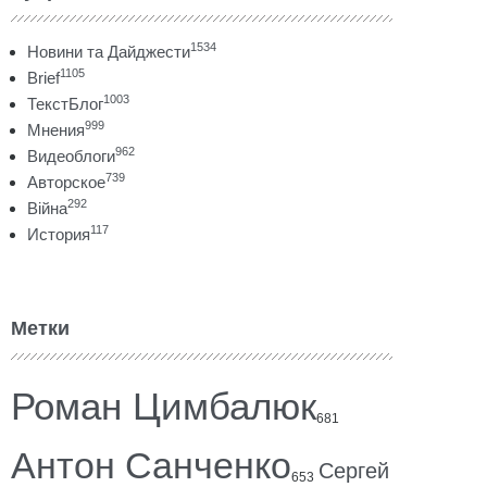
1534
Новини та Дайджести
1105
Brief
1003
ТекстБлог
999
Мнения
962
Видеоблоги
739
Авторское
292
Війна
117
История
Метки
Роман Цимбалюк
681
Антон Санченко
Сергей
653