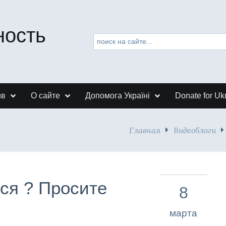
ность
ив
О сайте
Допомога Україні
Donate for Uk
Главная
Видеоблоги
лся ? Просите
8
марта