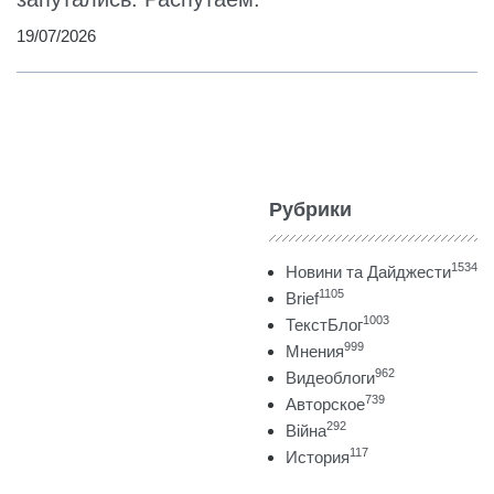
19/07/2026
Рубрики
1534
Новини та Дайджести
1105
Brief
1003
ТекстБлог
999
Мнения
962
Видеоблоги
739
Авторское
292
Війна
117
История