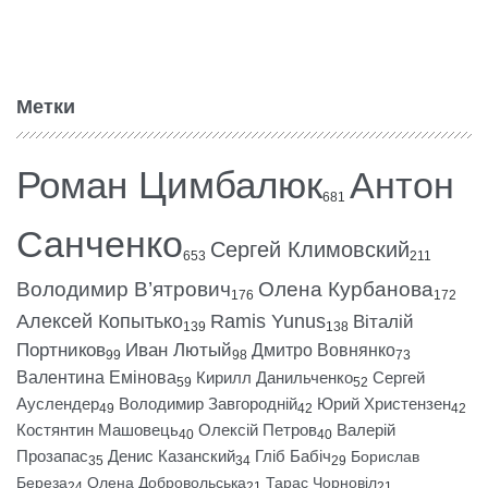
Метки
Роман Цимбалюк
Антон
681
Санченко
Сергей Климовский
653
211
Володимир В’ятрович
Олена Курбанова
176
172
Алексей Копытько
Ramis Yunus
Віталій
139
138
Портников
Иван Лютый
Дмитро Вовнянко
99
98
73
Валентина Емінова
Кирилл Данильченко
Сергей
59
52
Ауслендер
Володимир Завгородній
Юрий Христензен
49
42
42
Костянтин Машовець
Олексій Петров
Валерій
40
40
Прозапас
Денис Казанский
Гліб Бабіч
Борислав
35
34
29
Береза
Олена Добровольська
Тарас Чорновіл
24
21
21