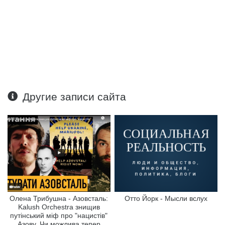
Другие записи сайта
Олена Трибушна - Азовсталь:
Отто Йорк - Мысли вслух
Kalush Orchestra знищив
путінський міф про "нацистів"
Азову. Чи можлива тепер