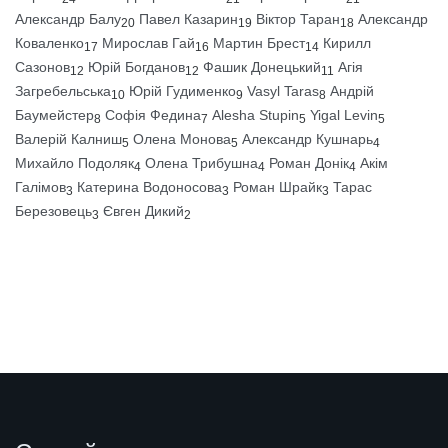
Александр Балу
Павел Казарин
Віктор Таран
Александр
20
19
18
Коваленко
Мирослав Гай
Мартин Брест
Кирилл
17
16
14
Сазонов
Юрій Богданов
Фашик Донецький
Агія
12
12
11
Загребельська
Юрій Гудименко
Vasyl Taras
Андрій
10
9
8
Баумейстер
Софія Федина
Alesha Stupin
Yigal Levin
8
7
5
5
Валерій Калниш
Олена Монова
Александр Кушнарь
5
5
4
Михайло Подоляк
Олена Трибушна
Роман Донік
Акім
4
4
4
Галімов
Катерина Водоносова
Роман Шрайк
Тарас
3
3
3
Березовець
Євген Дикий
3
2