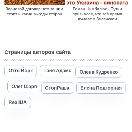
Зерновой договор: что за ним
Роман Цимбалюк - Путин
стоит и какие выгоды сторон
признался, что всё время
думает о Зеленском
Страницы авторов сайта
Отто Йорк
Таня Адамс
Олена Кудренко
Олег Шарп
СтопРаша
Елена Подгорная
RealiUA