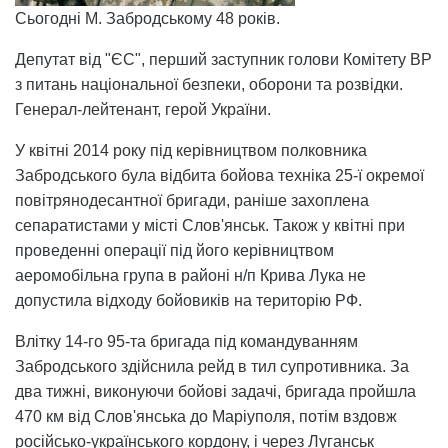
Сьогодні М. Забродському 48 років.
Депутат від "ЄС", перший заступник голови Комітету ВР
з питань національної безпеки, оборони та розвідки.
Генерал-лейтенант, герой України.
У квітні 2014 року під керівництвом полковника
Забродського була відбита бойова техніка 25-ї окремої
повітрянодесантної бригади, раніше захоплена
сепаратистами у місті Слов'янськ. Також у квітні при
проведенні операції під його керівництвом
аеромобільна група в районі н/п Крива Лука не
допустила відходу бойовиків на територію РФ.
Влітку 14-го 95-та бригада під командуванням
Забродського здійснила рейд в тил супротивника. За
два тижні, виконуючи бойові задачі, бригада пройшла
470 км від Слов'янська до Маріуполя, потім вздовж
російсько-українського кордону, і через Луганськ