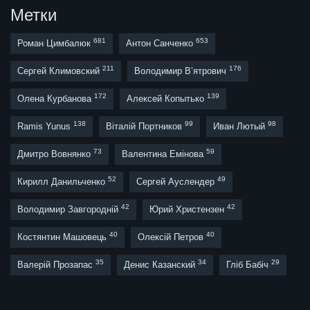
Метки
681
653
Роман Цимбалюк
Антон Санченко
211
176
Сергей Климовский
Володимир В’ятрович
172
139
Олена Курбанова
Алексей Копытько
138
99
98
Ramis Yunus
Віталій Портников
Иван Лютый
73
59
Дмитро Вовнянко
Валентина Емінова
52
49
Кирилл Данильченко
Сергей Ауслендер
42
42
Володимир Завгородній
Юрий Христензен
40
40
Костянтин Машовець
Олексій Петров
35
34
29
Валерій Прозапас
Денис Казанский
Гліб Бабіч