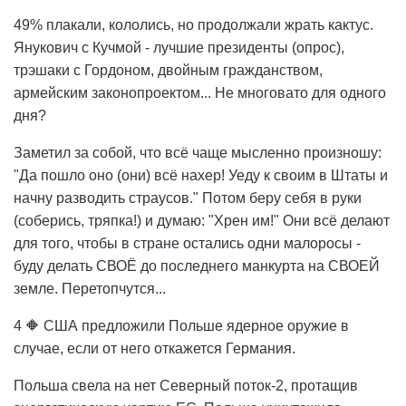
49% плакали, кололись, но продолжали жрать кактус.
Янукович с Кучмой - лучшие президенты (опрос),
трэшаки с Гордоном, двойным гражданством,
армейским законопроектом... Не многовато для одного
дня?
Заметил за собой, что всё чаще мысленно произношу:
"Да пошло оно (они) всё нахер! Уеду к своим в Штаты и
начну разводить страусов." Потом беру себя в руки
(соберись, тряпка!) и думаю: "Хрен им!" Они всё делают
для того, чтобы в стране остались одни малоросы -
буду делать СВОЁ до последнего манкурта на СВОЕЙ
земле. Перетопчутся...
4 🔶 США предложили Польше ядерное оружие в
случае, если от него откажется Германия.
Польша свела на нет Северный поток-2, протащив