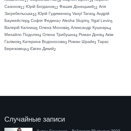
17
16
14
Сазонов
Юрій Богданов
Фашик Донецький
Агія
12
12
11
Загребельська
Юрій Гудименко
Vasyl Taras
Андрій
10
9
8
Баумейстер
Софія Федина
Alesha Stupin
Yigal Levin
8
7
5
5
Валерій Калниш
Олена Монова
Александр Кушнарь
5
5
4
Михайло Подоляк
Олена Трибушна
Роман Донік
Акім
4
4
4
Галімов
Катерина Водоносова
Роман Шрайк
Тарас
3
3
3
Березовець
Євген Дикий
3
2
Случайные записи