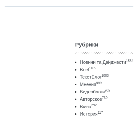
Рубрики
1534
Новини та Дайджести
1105
Brief
1003
ТекстБлог
999
Мнения
962
Видеоблоги
739
Авторское
292
Війна
117
История