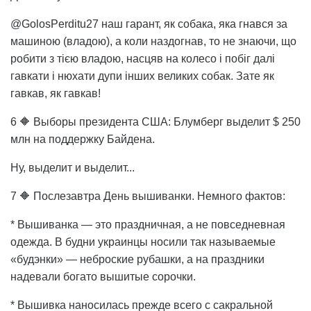
@GolosPerditu27 наш гарант, як собака, яка гнався за
машиною (владою), а коли наздогнав, то не знаючи, що
робити з тією владою, насцяв на колесо і побіг далі
гавкати і нюхати дупи інших великих собак. Зате як
гавкав, як гавкав!
6 🔶 Выборы президента США: Блумберг выделит $ 250
млн на поддержку Байдена.
Ну, выделит и выделит...
7 🔶 Послезавтра День вышиванки. Немного фактов:
* Вышиванка — это праздничная, а не повседневная
одежда. В будни украинцы носили так называемые
«будэнки» — неброские рубашки, а на праздники
надевали богато вышитые сорочки.
* Вышивка наносилась прежде всего с сакральной