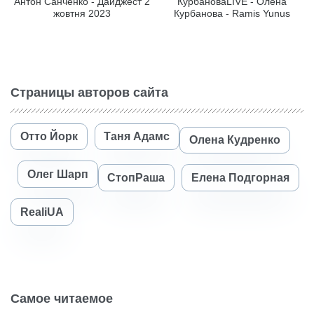
Антон Санченко - Дайджест 2
КурбановаLIVE - Олена
жовтня 2023
Курбанова - Ramis Yunus
Страницы авторов сайта
Отто Йорк
Таня Адамс
Олена Кудренко
Олег Шарп
СтопРаша
Елена Подгорная
RealiUA
Самое читаемое