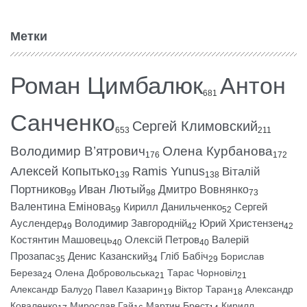
Метки
Роман Цимбалюк
Антон
681
Санченко
Сергей Климовский
653
211
Володимир В’ятрович
Олена Курбанова
176
172
Алексей Копытько
Ramis Yunus
Віталій
139
138
Портников
Иван Лютый
Дмитро Вовнянко
99
98
73
Валентина Емінова
Кирилл Данильченко
Сергей
59
52
Ауслендер
Володимир Завгородній
Юрий Христензен
49
42
42
Костянтин Машовець
Олексій Петров
Валерій
40
40
Прозапас
Денис Казанский
Гліб Бабіч
Борислав
35
34
29
Береза
Олена Добровольська
Тарас Чорновіл
24
21
21
Александр Балу
Павел Казарин
Віктор Таран
Александр
20
19
18
Коваленко
Мирослав Гай
Мартин Брест
Кирилл