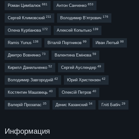
681
653
Роман Цимбалюк
Антон Санченко
211
176
Сергей Климовский
Володимир В’ятрович
172
139
Олена Курбанова
Алексей Копытько
138
99
98
Ramis Yunus
Віталій Портников
Иван Лютый
73
59
Дмитро Вовнянко
Валентина Емінова
52
49
Кирилл Данильченко
Сергей Ауслендер
42
42
Володимир Завгородній
Юрий Христензен
40
40
Костянтин Машовець
Олексій Петров
35
34
29
Валерій Прозапас
Денис Казанский
Гліб Бабіч
Информация