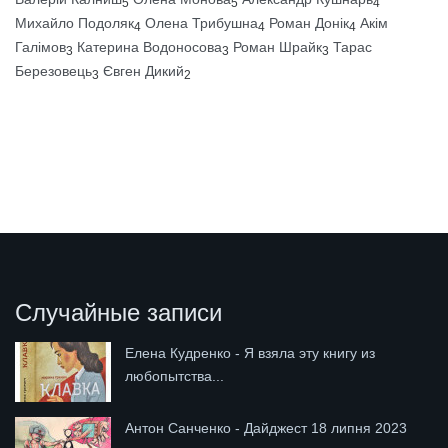
5
5
4
Михайло Подоляк
Олена Трибушна
Роман Донік
Акім
4
4
4
Галімов
Катерина Водоносова
Роман Шрайк
Тарас
3
3
3
Березовець
Євген Дикий
3
2
Случайные записи
Елена Кудренко - Я взяла эту книгу из
любопытства...
Антон Санченко - Дайджест 18 липня 2023