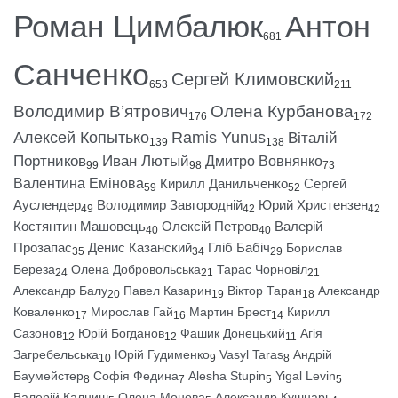
Роман Цимбалюк
Антон
681
Санченко
Сергей Климовский
653
211
Володимир В’ятрович
Олена Курбанова
176
172
Алексей Копытько
Ramis Yunus
Віталій
139
138
Портников
Иван Лютый
Дмитро Вовнянко
99
98
73
Валентина Емінова
Кирилл Данильченко
Сергей
59
52
Ауслендер
Володимир Завгородній
Юрий Христензен
49
42
42
Костянтин Машовець
Олексій Петров
Валерій
40
40
Прозапас
Денис Казанский
Гліб Бабіч
Борислав
35
34
29
Береза
Олена Добровольська
Тарас Чорновіл
24
21
21
Александр Балу
Павел Казарин
Віктор Таран
Александр
20
19
18
Коваленко
Мирослав Гай
Мартин Брест
Кирилл
17
16
14
Сазонов
Юрій Богданов
Фашик Донецький
Агія
12
12
11
Загребельська
Юрій Гудименко
Vasyl Taras
Андрій
10
9
8
Баумейстер
Софія Федина
Alesha Stupin
Yigal Levin
8
7
5
5
Валерій Калниш
Олена Монова
Александр Кушнарь