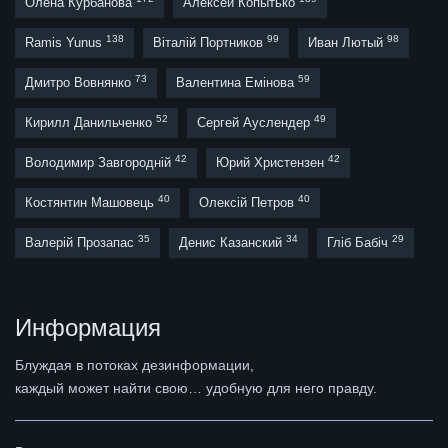
Олена Курбанова
Алексей Копытько
138
99
98
Ramis Yunus
Віталій Портников
Иван Лютый
73
59
Дмитро Вовнянко
Валентина Емінова
52
49
Кирилл Данильченко
Сергей Ауслендер
42
42
Володимир Завгородній
Юрий Христензен
40
40
Костянтин Машовець
Олексій Петров
35
34
29
Валерій Прозапас
Денис Казанский
Гліб Бабіч
Информация
Блуждая в потоках дезинформации,
каждый может найти свою… удобную для него правду.