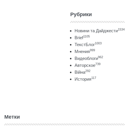
Рубрики
1534
Новини та Дайджести
1105
Brief
1003
ТекстБлог
999
Мнения
962
Видеоблоги
739
Авторское
292
Війна
117
История
Метки