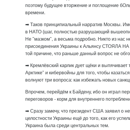
поэтому будущее вторжение и поглощение бОль
времени.
➡ Таков принципиальный нарратив Москвы. Имен
в НАТО (шаг, полностью разрушающий вышеопис
Не "мазком", а весьма подробно. Никто из нас н
присоединения Украины к Альянсу СТОЯЛА НА
той причине, что раньше данный вопрос не об
➡ Кремлёвский карлик дует щёки и выпячивает т
Арктике" и кибервойны для того, чтобы казатьс
волнуют три вопроса: как избежать новых санкций
Впрочем, перейдём к Байдену, ибо он играл перв
переговоров - корм для внутреннего потреблени
➡ Сразу замечу, что президент США заявил о 
целостности Украины ещё до того, как его успел
Украина была среди центральных тем.