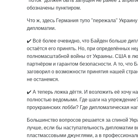
"поток" должен быть запущен не ранее 1 апреля
обозначены пунктиром.
Что ж, здесь Германия тупо "пережала" Украин
дипломатии.
✔️ Всё более очевидно, что Байден больше дипло
остаётся его принять. Но, при определённых не
полномасштабной войны от Украины. США в лю
партнёром и гарантом безопасности. А то, чт
заговорил о возможности принятия нашей стран
не останемся.
✔️ А теперь ложка дёгтя. И возложить её хочу 
полностью ведомыми. Где шаги на упреждение?
проукраинских лобби? Где дипломатическая наг
Большинство вопросов решается за спиной Укра
лучше, если бы наступательность дипломатии в
пластмассовыми джунглями, а в профессиональ