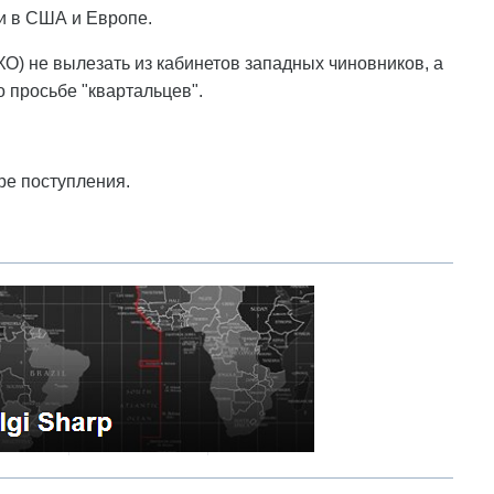
и в США и Европе.
ХО) не вылезать из кабинетов западных чиновников, а
 просьбе "квартальцев".
ре поступления.