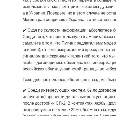
как у собаки блох. И если их пережать больше, 
использовать - мол, смотрите, какие мы дураки.
а в Украине. Поверьте, их в этом случае не ост
Москва разговаривают, Украина в относительно
✔️ Судя по скупости информации, абсолютное 
Среди того, что проскользнуло в американских
самолёте о том, что Путин предлагал ему моде
влияния), от чего американский президент кате
сигналом для Украины и гарантией того, что мы
якобы, договорились обмениваться информацие
российских вблизи украинской границы во избе
Тоже для нас неплохо, ибо месяц назад мы был
✔️ Среди интересующих нас тем, было договоре
источников) провести детальные консультации
после достройки СП-2. В контрактах, якобы, дол
резервируется не менее 25% объёмов газа, иду