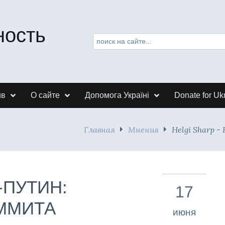
ность
ив
О сайте
Допомога Україні
Donate for Uk
Главная
Мнения
Helgi Sharp
Н-ПУТИН:
17
ММИТА
июня