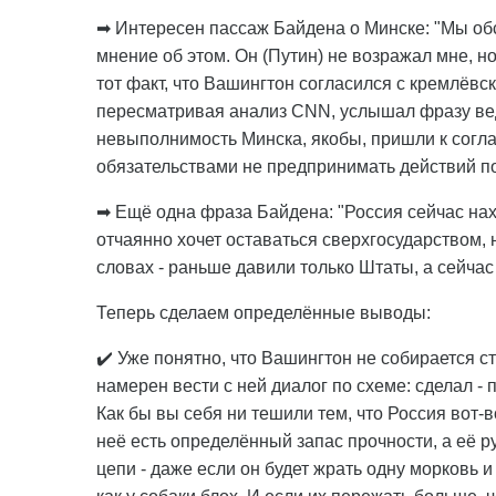
➡ Интересен пассаж Байдена о Минске: "Мы об
мнение об этом. Он (Путин) не возражал мне, н
тот факт, что Вашингтон согласился с кремлёвс
пересматривая анализ CNN, услышал фразу вед
невыполнимость Минска, якобы, пришли к согл
обязательствами не предпринимать действий п
➡ Ещё одна фраза Байдена: "Россия сейчас нах
отчаянно хочет оставаться сверхгосударством, н
словах - раньше давили только Штаты, а сейчас
Теперь сделаем определённые выводы:
✔️ Уже понятно, что Вашингтон не собирается с
намерен вести с ней диалог по схеме: сделал -
Как бы вы себя ни тешили тем, что Россия вот-в
неё есть определённый запас прочности, а её 
цепи - даже если он будет жрать одну морковь и 