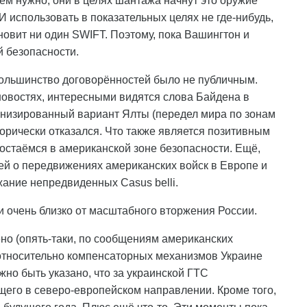
чем нужно, они в целях шантажа начнут это оружие
 И использовать в показательных целях не где-нибудь,
ановит ни один SWIFT. Поэтому, пока Вашингтон и
й безопасности.
большинство договорённостей было не публичным.
 новостях, интересными видятся слова Байдена в
рнизированный вариант Ялты (передел мира по зонам
горически отказался. Что также является позитивным
 остаёмся в американской зоне безопасности. Ещё,
й о передвижениях американских войск в Европе и
жание непредвиденных Casus belli.
и очень близко от масштабного вторжения России.
но (опять-таки, по сообщениям американских
 относительно компенсаторных механизмов Украине
жно быть указано, что за украинской ГТС
щего в северо-европейском направлении. Кроме того,