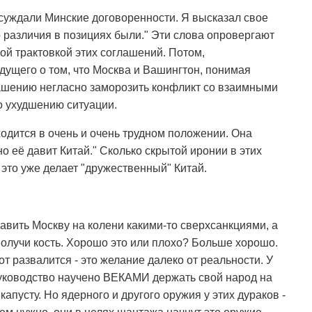
суждали Минские договоренности. Я высказал свое
о различия в позициях были." Эти слова опровергают
кой трактовкой этих соглашений. Потом,
ущего о том, что Москва и Вашингтон, понимая
ашению негласно заморозить конфликт со взаимными
о ухудшению ситуации.
одится в очень и очень трудном положении. Она
о её давит Китай." Сколько скрытой иронии в этих
 это уже делает "дружественный" Китай.
тавить Москву на колени какими-то сверхсанкциями, а
 получи кость. Хорошо это или плохо? Больше хорошо.
от развалится - это желание далеко от реальности. У
руководство научено ВЕКАМИ держать свой народ на
капусту. Но ядерного и другого оружия у этих дураков -