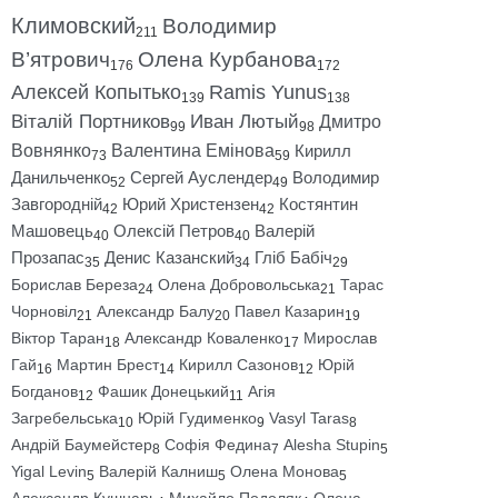
Климовский
Володимир
211
В’ятрович
Олена Курбанова
176
172
Алексей Копытько
Ramis Yunus
139
138
Віталій Портников
Иван Лютый
Дмитро
99
98
Вовнянко
Валентина Емінова
Кирилл
73
59
Данильченко
Сергей Ауслендер
Володимир
52
49
Завгородній
Юрий Христензен
Костянтин
42
42
Машовець
Олексій Петров
Валерій
40
40
Прозапас
Денис Казанский
Гліб Бабіч
35
34
29
Борислав Береза
Олена Добровольська
Тарас
24
21
Чорновіл
Александр Балу
Павел Казарин
21
20
19
Віктор Таран
Александр Коваленко
Мирослав
18
17
Гай
Мартин Брест
Кирилл Сазонов
Юрій
16
14
12
Богданов
Фашик Донецький
Агія
12
11
Загребельська
Юрій Гудименко
Vasyl Taras
10
9
8
Андрій Баумейстер
Софія Федина
Alesha Stupin
8
7
5
Yigal Levin
Валерій Калниш
Олена Монова
5
5
5
Александр Кушнарь
Михайло Подоляк
Олена