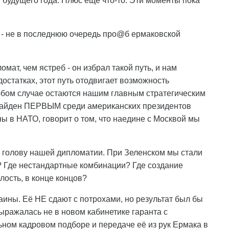
 будущего года. Плюс ещё что-то. Эти моменты пока
у - не в последнюю очередь про@б ермаковской
мат, чем ястреб - он избрал такой путь, и нам
достатках, этот путь отодвигает возможность
бом случае остаются нашим главным стратегическим
о Байден ПЕРВЫМ среди американских президентов
ы в НАТО, говорит о том, что наедине с Москвой мы
на голову нашей дипломатии. При Зеленском мы стали
 Где нестандартные комбинации? Где создание
лость, в конце концов?
ины. Её НЕ сдают с потрохами, но результат был бы
ыражалась не в новом кабинетике гаранта с
ном кадровом подборе и передаче её из рук Ермака в