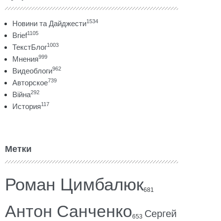
1534
Новини та Дайджести
1105
Brief
1003
ТекстБлог
999
Мнения
962
Видеоблоги
739
Авторское
292
Війна
117
История
Метки
Роман Цимбалюк
681
Антон Санченко
Сергей
653