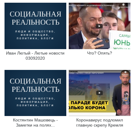
Иван Лютый - Лютые новости
Что? Опять?
03092020
Костянтин Машовець -
Коронавирус подломил
Заметки на полях...
главную скрепу Кремля