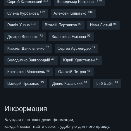
211
176
Сергей Климовский
Володимир В’ятрович
172
139
Олена Курбанова
Алексей Копытько
138
99
98
Ramis Yunus
Віталій Портников
Иван Лютый
73
59
Дмитро Вовнянко
Валентина Емінова
52
49
Кирилл Данильченко
Сергей Ауслендер
42
42
Володимир Завгородній
Юрий Христензен
40
40
Костянтин Машовець
Олексій Петров
35
34
29
Валерій Прозапас
Денис Казанский
Гліб Бабіч
Информация
Блуждая в потоках дезинформации,
каждый может найти свою… удобную для него правду.