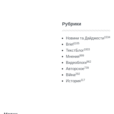
Рубрики
1534
Новини та Дайджести
1105
Brief
1003
ТекстБлог
999
Мнения
962
Видеоблоги
739
Авторское
292
Війна
117
История