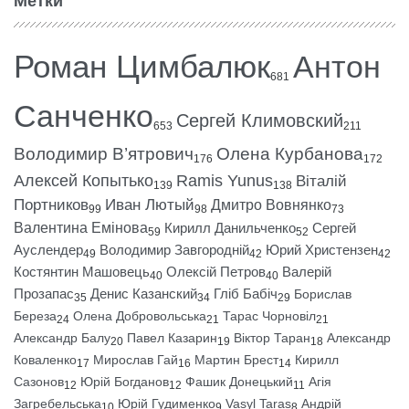
Метки
Роман Цимбалюк
Антон
681
Санченко
Сергей Климовский
653
211
Володимир В’ятрович
Олена Курбанова
176
172
Алексей Копытько
Ramis Yunus
Віталій
139
138
Портников
Иван Лютый
Дмитро Вовнянко
99
98
73
Валентина Емінова
Кирилл Данильченко
Сергей
59
52
Ауслендер
Володимир Завгородній
Юрий Христензен
49
42
42
Костянтин Машовець
Олексій Петров
Валерій
40
40
Прозапас
Денис Казанский
Гліб Бабіч
Борислав
35
34
29
Береза
Олена Добровольська
Тарас Чорновіл
24
21
21
Александр Балу
Павел Казарин
Віктор Таран
Александр
20
19
18
Коваленко
Мирослав Гай
Мартин Брест
Кирилл
17
16
14
Сазонов
Юрій Богданов
Фашик Донецький
Агія
12
12
11
Загребельська
Юрій Гудименко
Vasyl Taras
Андрій
10
9
8