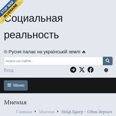
Социальная
реальность
©️ Русня палає на українській землі 🔥
Вход
Меню
Мнения
Главная
Мнения
Helgi Sgarp - Один деркач