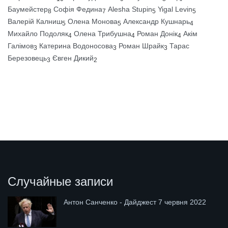
Баумейстер
Софія Федина
Alesha Stupin
Yigal Levin
8
7
5
5
Валерій Калниш
Олена Монова
Александр Кушнарь
5
5
4
Михайло Подоляк
Олена Трибушна
Роман Донік
Акім
4
4
4
Галімов
Катерина Водоносова
Роман Шрайк
Тарас
3
3
3
Березовець
Євген Дикий
3
2
Случайные записи
Антон Санченко - Дайджест 7 червня 2022