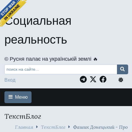
Социальная
реальность
©️ Русня палає на українській землі 🔥
Вход
Меню
ТекстБлог
Главная
ТекстБлог
Фашик Донецький - Про