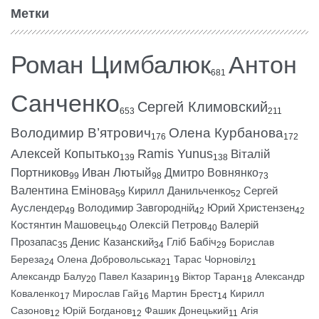
Метки
Роман Цимбалюк
Антон
681
Санченко
Сергей Климовский
653
211
Володимир В’ятрович
Олена Курбанова
176
172
Алексей Копытько
Ramis Yunus
Віталій
139
138
Портников
Иван Лютый
Дмитро Вовнянко
99
98
73
Валентина Емінова
Кирилл Данильченко
Сергей
59
52
Ауслендер
Володимир Завгородній
Юрий Христензен
49
42
42
Костянтин Машовець
Олексій Петров
Валерій
40
40
Прозапас
Денис Казанский
Гліб Бабіч
Борислав
35
34
29
Береза
Олена Добровольська
Тарас Чорновіл
24
21
21
Александр Балу
Павел Казарин
Віктор Таран
Александр
20
19
18
Коваленко
Мирослав Гай
Мартин Брест
Кирилл
17
16
14
Сазонов
Юрій Богданов
Фашик Донецький
Агія
12
12
11