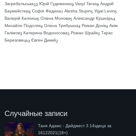
Загребельська
Юрій Гудименко
Vasyl Taras
Андрій
10
9
8
Баумейстер
Софія Федина
Alesha Stupin
Yigal Levin
8
7
5
5
Валерій Калниш
Олена Монова
Александр Кушнарь
5
5
4
Михайло Подоляк
Олена Трибушна
Роман Донік
Акім
4
4
4
Галімов
Катерина Водоносова
Роман Шрайк
Тарас
3
3
3
Березовець
Євген Дикий
3
2
Случайные записи
Таня Адамс - Дайджест 3.14здеца за
16122021(18+)