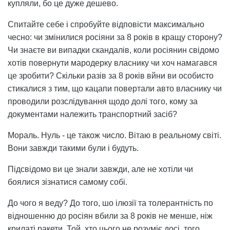
купляли, бо це дуже дешево.
Спитайте себе і спробуйте відповісти максимально
чесно: чи змінилися росіяни за 8 років в кращу сторону?
Чи знаєте ви випадки скандалів, коли росіянин свідомо
хотів повернути мародерку власнику чи хоч намагався
це зробити? Скільки разів за 8 років вйни ви особисто
стикалися з тим, що кацапи повертали авто власнику чи
проводили розслідування щодо долі того, кому за
документами належить транспортний засіб?
Мораль. Нуль - це також число. Вітаю в реальному світі.
Вони завжди такими були і будуть.
Підсвідомо ви це знали завжди, але не хотіли чи
боялися зізнатися самому собі.
До чого я веду? До того, шо ілюзії та толерантність по
відношенню до росіян вбили за 8 років не менше, ніж
крилаті ракети. Той, хто цього не розуміє досі, того