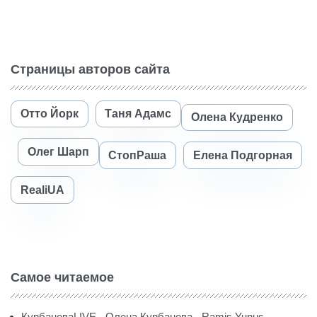
Страницы авторов сайта
Отто Йорк
Таня Адамс
Олена Кудренко
Олег Шарп
СтопРаша
Елена Подгорная
RealiUA
Самое читаемое
КурбановаLIVE - Олена Курбанова - Ramis Yunus