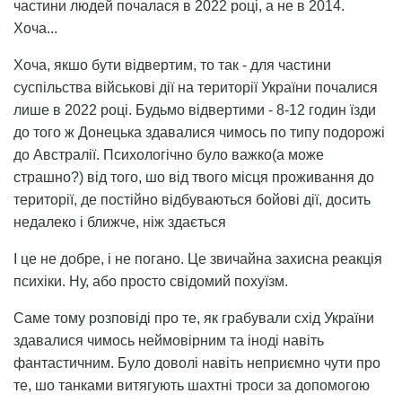
частини людей почалася в 2022 році, а не в 2014.
Хоча...
Хоча, якшо бути відвертим, то так - для частини
суспільства військові дії на території України почалися
лише в 2022 році. Будьмо відвертими - 8-12 годин їзди
до того ж Донецька здавалися чимось по типу подорожі
до Австралії. Психологічно було важко(а може
страшно?) від того, шо від твого місця проживання до
території, де постійно відбуваються бойові дії, досить
недалеко і ближче, ніж здається
І це не добре, і не погано. Це звичайна захисна реакція
психіки. Ну, або просто свідомий похуїзм.
Саме тому розповіді про те, як грабували схід України
здавалися чимось неймовірним та іноді навіть
фантастичним. Було доволі навіть неприємно чути про
те, шо танками витягують шахтні троси за допомогою