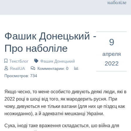
наболіле
Фашик Донецький -
9
Про наболіле
апреля
ТекстБлог
Фашик Донецький
2022
RealiUA
Комментарии: 0
Просмотров: 734
Якщо чесно, то мене особисто дивують деякі люди, які в
2022 році в шоці від того, як мародерить русня. При
чому, дивуються не тільки ватани (для них це піздєц как
нєожиданно), а й адекватні мешканці України.
Сука, іноді таке враження складається, шо війна для