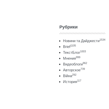
Рубрики
1534
Новини та Дайджести
1105
Brief
1003
ТекстБлог
999
Мнения
962
Видеоблоги
739
Авторское
292
Війна
117
История