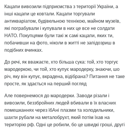
Кацапи вивозили підприємства з території України, а
інші кацапи це ковтали. Кацапи торгували
антикваріатом, будівельною технікою, майном музеїв,
які пограбували і купували в них це все не солдати
НАТО. Покупцями були такі ж самі кацапи, яких ти,
побачивши на фото, ніколи в житті не запідозриш в
подібних вчинках.
До речі, як вважаєте, хто більша сука: той, хто торгує
мародеркою, чи той, хто купує мародерку, знаючи, шо
річ, яку він купує, вкрадена, відібрана? Питання не таке
просте, як здається на перший погляд
Але повернемося до мародерки. Заводи різали і
вивозили, беззбройних людей вбивали в їх власних
помешканнях через їбАні плазми та холодильники,
шахти рубали на металобрухт, який потім їхав на
територію рф. Одні це робили, бо це швидкі гроші, другі