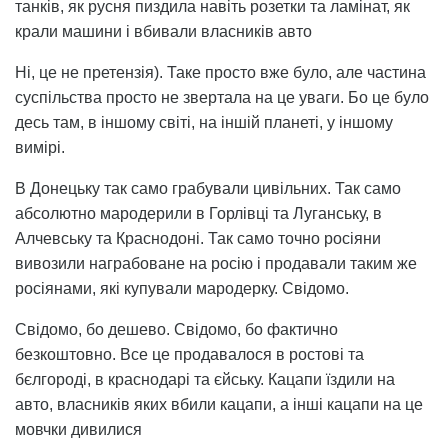
танків, як русня пиздила навіть розетки та ламінат, як
крали машини і вбивали власників авто
Ні, це не претензія). Таке просто вже було, але частина
суспільства просто не звертала на це уваги. Бо це було
десь там, в іншому світі, на іншій планеті, у іншому
вимірі.
В Донецьку так само грабували цивільних. Так само
абсолютно мародерили в Горлівці та Луганську, в
Алчевську та Краснодоні. Так само точно росіяни
вивозили награбоване на росію і продавали таким же
росіянами, які купували мародерку. Свідомо.
Свідомо, бо дешево. Свідомо, бо фактично
безкоштовно. Все це продавалося в ростові та
бєлгороді, в краснодарі та єйську. Кацапи їздили на
авто, власників яких вбили кацапи, а інші кацапи на це
мовчки дивилися