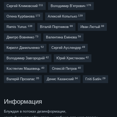
211
176
Сергей Климовский
Володимир В’ятрович
172
139
Олена Курбанова
Алексей Копытько
138
99
98
Ramis Yunus
Віталій Портников
Иван Лютый
73
59
Дмитро Вовнянко
Валентина Емінова
52
49
Кирилл Данильченко
Сергей Ауслендер
42
42
Володимир Завгородній
Юрий Христензен
40
40
Костянтин Машовець
Олексій Петров
35
34
29
Валерій Прозапас
Денис Казанский
Гліб Бабіч
Информация
Блуждая в потоках дезинформации,