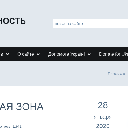
ность
ив
О сайте
Допомога Україні
Donate for Uk
Главная
28
РАЯ ЗОНА
января
2020
отров: 1341