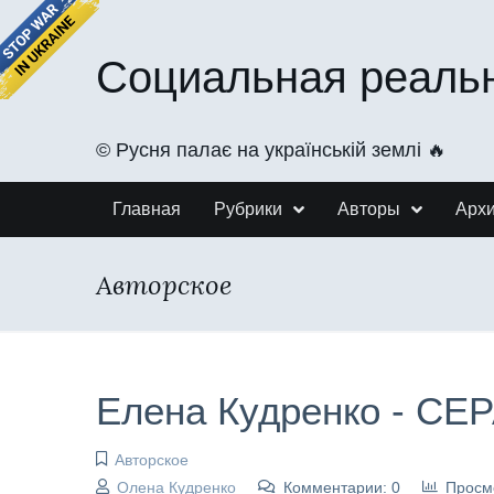
Социальная реаль
©️ Русня палає на українській землі 🔥
Главная
Рубрики
Авторы
Арх
Авторское
Елена Кудренко - СЕ
Авторское
Олена Кудренко
Комментарии: 0
Просм