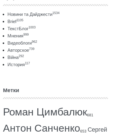
1534
Новини та Дайджести
1105
Brief
1003
ТекстБлог
999
Мнения
962
Видеоблоги
739
Авторское
292
Війна
117
История
Метки
Роман Цимбалюк
681
Антон Санченко
Сергей
653