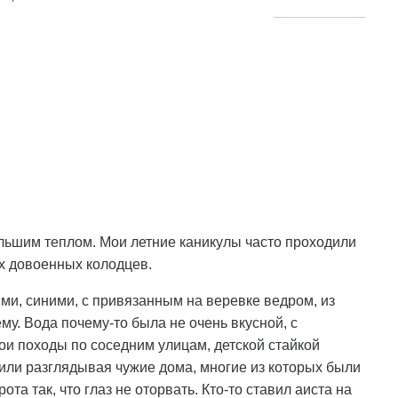
ольшим теплом. Мои летние каникулы часто проходили
ых довоенных колодцев.
и, синими, с привязанным на веревке ведром, из
у. Вода почему-то была не очень вкусной, с
ои походы по соседним улицам, детской стайкой
или разглядывая чужие дома, многие из которых были
та так, что глаз не оторвать. Кто-то ставил аиста на