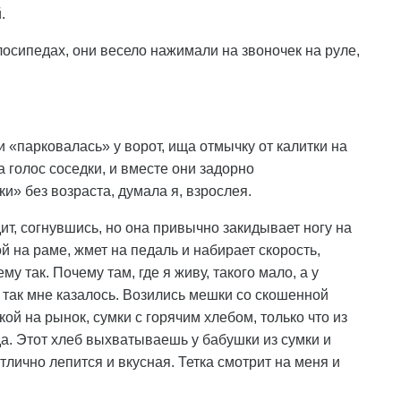
.
осипедах, они весело нажимали на звоночек на руле,
 «парковалась» у ворот, ища отмычку от калитки на
 голос соседки, и вместе они задорно
и» без возраста, думала я, взрослея.
дит, согнувшись, но она привычно закидывает ногу на
й на раме, жмет на педаль и набирает скорость,
у так. Почему там, где я живу, такого мало, а у
 так мне казалось. Возились мешки со скошенной
ой на рынок, сумки с горячим хлебом, только что из
а. Этот хлеб выхватываешь у бабушки из сумки и
лично лепится и вкусная. Тетка смотрит на меня и