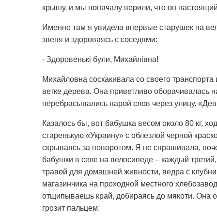
крышу, и мы поначалу верили, что он настоящий
Именно там я увидела впервые старушек на вел
звеня и здороваясь с соседями:
- Здоровенькі були, Михайлівна!
Михайловна соскакивала со своего транспорта и
ветке дерева. Она приветливо оборачивалась на
перебрасывались парой слов через улицу. «Девк
Казалось бы, вот бабушка весом около 80 кг, хо
старенькую «Украину» с облезлой черной краско
скрываясь за поворотом. Я не спрашивала, почем
бабушки в селе на велосипеде – каждый третий,
травой для домашней живности, ведра с клубник
магазинчика на проходной местного хлебозавод
отщипываешь край, добираясь до мякоти. Она от
грозит пальцем: