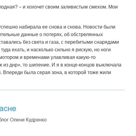
лодная? – и хохочет своим заливистым смехом. Мои
зуспешно набирала ее снова и снова. Новости были
ительные данные о потерях, об обстрелянных
ставались без света и газа, с перебитыми снарядами
уда ехать, и насколько сильно я рискую, но ноги
 мотором и временами улавливая какую-то
 из днр», то шипение. И я в конце-концов выключала
. Впереди была серая зона, в которой тоже жили