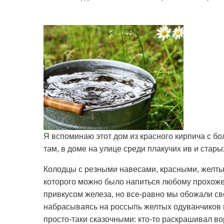
Я вспоминаю этот дом из красного кирпича с б
там, в доме на улице среди плакучих ив и стар
Колодцы с резными навесами, красными, желтым
которого можно было напиться любому прохожем
привкусом железа, но все-равно мы обожали св
набрасываясь на россыпь желтых одуванчиков 
просто-таки сказочными: кто-то раскрашивал воро