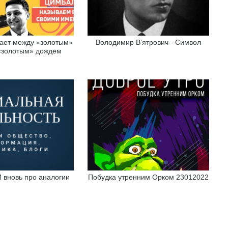
ает между «золотым»
Володимир В’ятрович - Символ
«золотым» дождем
И вновь про аналогии
Побудка утренним Орком 23012022