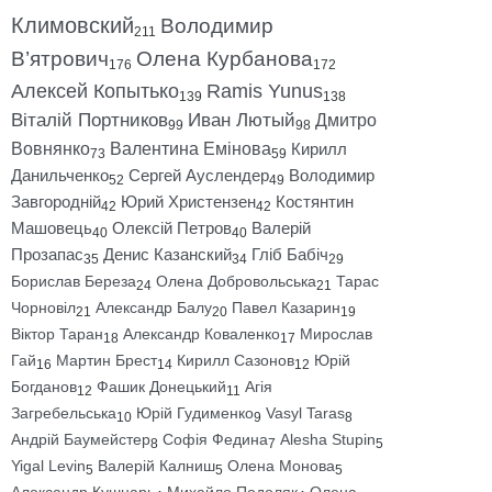
Климовский
Володимир
211
В’ятрович
Олена Курбанова
176
172
Алексей Копытько
Ramis Yunus
139
138
Віталій Портников
Иван Лютый
Дмитро
99
98
Вовнянко
Валентина Емінова
Кирилл
73
59
Данильченко
Сергей Ауслендер
Володимир
52
49
Завгородній
Юрий Христензен
Костянтин
42
42
Машовець
Олексій Петров
Валерій
40
40
Прозапас
Денис Казанский
Гліб Бабіч
35
34
29
Борислав Береза
Олена Добровольська
Тарас
24
21
Чорновіл
Александр Балу
Павел Казарин
21
20
19
Віктор Таран
Александр Коваленко
Мирослав
18
17
Гай
Мартин Брест
Кирилл Сазонов
Юрій
16
14
12
Богданов
Фашик Донецький
Агія
12
11
Загребельська
Юрій Гудименко
Vasyl Taras
10
9
8
Андрій Баумейстер
Софія Федина
Alesha Stupin
8
7
5
Yigal Levin
Валерій Калниш
Олена Монова
5
5
5
Александр Кушнарь
Михайло Подоляк
Олена