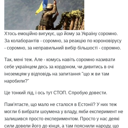
Хтось емоційно вигукує, що йому за Україну соромно.
За колаборантів - соромно, за реакцію по короновірусу
- соромно, за неправильний вибір більшості - соромно.
Так, мені теж. Але - комусь навіть соромно називати
себе українцем десь за кордоном, чи дивитись в очі
іноземцям у відповідь на запитання "що ж ви там
наробили?"
Це тонкий лід, і ось тут СТОП. Спробую довести.
Пам'ятаєте, що мало не сталося в Естонії? У них теж
могли б вибрати шоумена у владу, якби експеримент не
залишився просто експериментом. Просто у нас деякі
сили довели його до кінця, а там пояснили народу, що