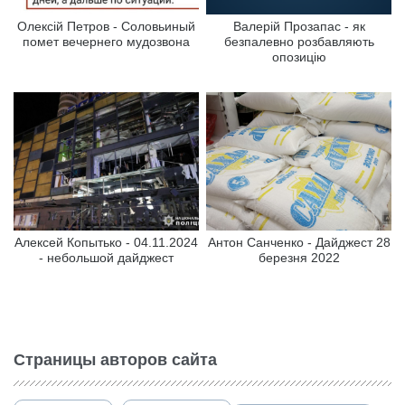
Олексій Петров - Соловьиный
Валерій Прозапас - як
помет вечернего мудозвона
безпалевно розбавляють
опозицію
Алексей Копытько - 04.11.2024
Антон Санченко - Дайджест 28
- небольшой дайджест
березня 2022
Страницы авторов сайта