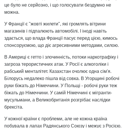
це було не серйозно, і що голосувати бездумно не
можна.
У Франції є "жовті жилети", які громлять вітрини
магазинів і підпалюють автомобілі. І іноді навіть
здається, що влада Франції пасує перед цією, кимось
спонсоруємою, що діє агресивними методами, силою.
В Америці є гетто і злочинність, потоки наркотрафіку і
загроза терористичних атак. У Росії є алкоголіки і
рабський менталітет. Казахстан очолює одна сім'я.
Білорусь недалеко пішла від совка. В Угорщині робочі
руки біжать до Німеччини. У Польщі - робочі руки теж
біжать до Німеччини. У самій Німеччині є мігранти-
мусульмани, а Великобританія розгрібає наслідки
брексіта.
У кожної країни є проблеми, але не кожна країна
побувала в лапах Радянського Союзу і межує з Росією.