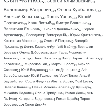
Сергей Климовский
653
211
Володимир В’ятрович
Олена Курбанова
176
172
Алексей Копытько
Ramis Yunus
Віталій
139
138
Портников
Иван Лютый
Дмитро Вовнянко
99
98
73
Валентина Емінова
Кирилл Данильченко
Сергей
59
52
Ауслендер
Володимир Завгородній
Юрий Христензен
49
42
42
Костянтин Машовець
Олексій Петров
Валерій
40
40
Прозапас
Денис Казанский
Гліб Бабіч
Борислав
35
34
29
Береза
Олена Добровольська
Тарас Чорновіл
24
21
21
Александр Балу
Павел Казарин
Віктор Таран
Александр
20
19
18
Коваленко
Мирослав Гай
Мартин Брест
Кирилл
17
16
14
Сазонов
Юрій Богданов
Фашик Донецький
Агія
12
12
11
Загребельська
Юрій Гудименко
Vasyl Taras
Андрій
10
9
8
Баумейстер
Софія Федина
Alesha Stupin
Yigal Levin
8
7
5
5
Валерій Калниш
Олена Монова
Александр Кушнарь
5
5
4
Михайло Подоляк
Олена Трибушна
Роман Донік
Акім
4
4
4
Галімов
Катерина Водоносова
Роман Шрайк
Тарас
3
3
3
Березовець
Євген Дикий
3
2