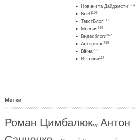
1534
Новини та Дайджести
1105
Brief
1003
ТекстБлог
999
Мнения
962
Видеоблоги
739
Авторское
292
Війна
117
История
Метки
Роман Цимбалюк
Антон
681
Санченко