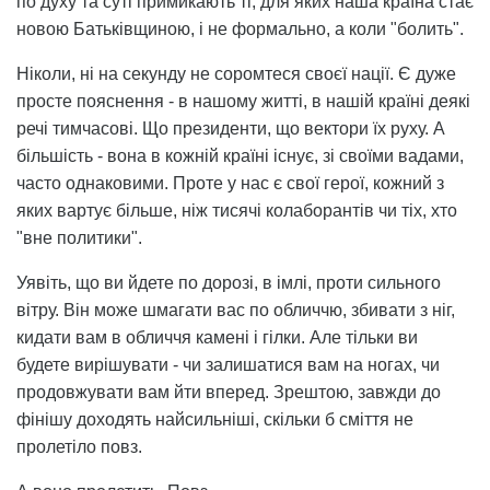
по духу та суті примикають ті, для яких наша країна стає
новою Батьківщиною, і не формально, а коли "болить".
Ніколи, ні на секунду не соромтеся своєї нації. Є дуже
просте пояснення - в нашому житті, в нашій країні деякі
речі тимчасові. Що президенти, що вектори їх руху. А
більшість - вона в кожній країні існує, зі своїми вадами,
часто однаковими. Проте у нас є свої герої, кожний з
яких вартує більше, ніж тисячі колаборантів чи тіх, хто
"вне политики".
Уявіть, що ви йдете по дорозі, в імлі, проти сильного
вітру. Він може шмагати вас по обличчю, збивати з ніг,
кидати вам в обличчя камені і гілки. Але тільки ви
будете вирішувати - чи залишатися вам на ногах, чи
продовжувати вам йти вперед. Зрештою, завжди до
фінішу доходять найсильніші, скільки б сміття не
пролетіло повз.