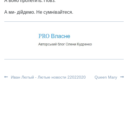
А воно пролетить. Повз.
А ми- дійдемо. Не сумнівайтеся.
Иван Лютый - Лютые новости 22022020
Queen Mary