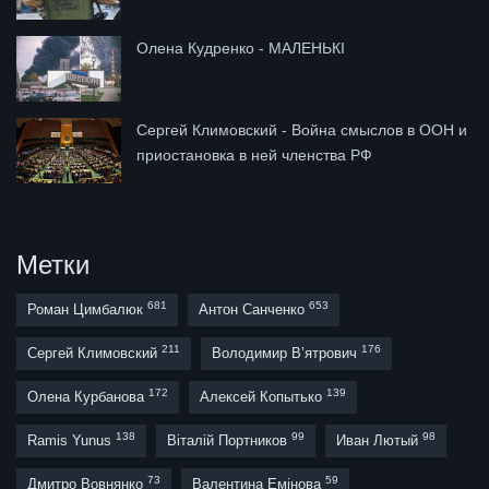
Олена Кудренко - МАЛЕНЬКІ
Сергей Климовский - Война смыслов в ООН и
приостановка в ней членства РФ
Метки
681
653
Роман Цимбалюк
Антон Санченко
211
176
Сергей Климовский
Володимир В’ятрович
172
139
Олена Курбанова
Алексей Копытько
138
99
98
Ramis Yunus
Віталій Портников
Иван Лютый
73
59
Дмитро Вовнянко
Валентина Емінова