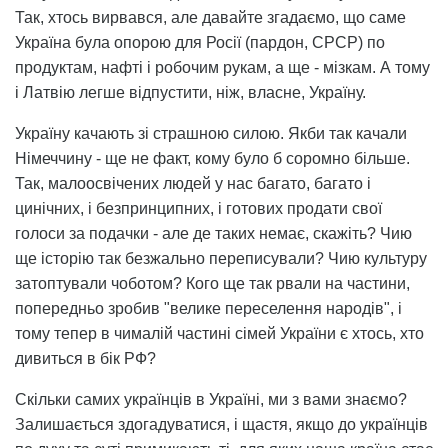
Так, хтось вирвався, але давайте згадаємо, що саме
Україна була опорою для Росії (пардон, СРСР) по
продуктам, нафті і робочим рукам, а ще - мізкам. А тому
і Латвію легше відпустити, ніж, власне, Україну.
Україну качають зі страшною силою. Якби так качали
Німеччину - ще не факт, кому було б соромно більше.
Так, малоосвічених людей у ​​нас багато, багато і
цинічних, і безпринципних, і готових продати свої
голоси за подачки - але де таких немає, скажіть? Чию
ще історію так безжально переписували? Чию культуру
затоптували чоботом? Кого ще так рвали на частини,
попередньо зробив "велике переселення народів", і
тому тепер в чималій частині сімей України є хтось, хто
дивиться в бік РФ?
Скільки самих українців в Україні, ми з вами знаємо?
Залишається здогадуватися, і щастя, якщо до українців