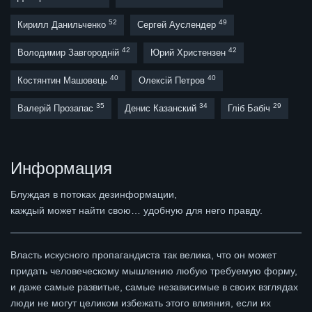
52
49
Кирилл Данильченко
Сергей Ауслендер
42
42
Володимир Завгородній
Юрий Христензен
40
40
Костянтин Машовець
Олексій Петров
35
34
29
Валерій Прозапас
Денис Казанский
Гліб Бабіч
Информация
Блуждая в потоках дезинформации,
каждый может найти свою… удобную для него правду.
Власть искусного пропагандиста так велика, что он может
придать человеческому мышлению любую требуемую форму,
и даже самые развитые, самые независимые в своих взглядах
люди не могут целиком избежать этого влияния, если их