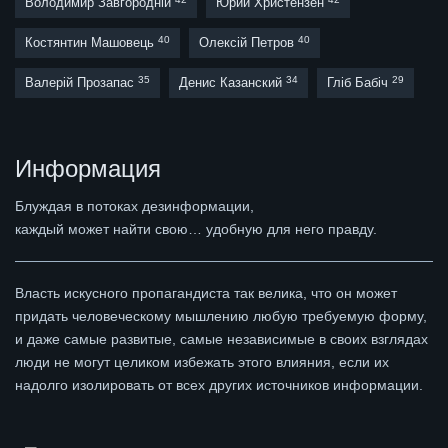
Володимир Завгородній
Юрий Христензен
40
40
Костянтин Машовець
Олексій Петров
35
34
29
Валерій Прозапас
Денис Казанский
Гліб Бабіч
Информация
Блуждая в потоках дезинформации,
каждый может найти свою… удобную для него правду.
Власть искусного пропагандиста так велика, что он может
придать человеческому мышлению любую требуемую форму,
и даже самые развитые, самые независимые в своих взглядах
люди не могут целиком избежать этого влияния, если их
надолго изолировать от всех других источников информации.