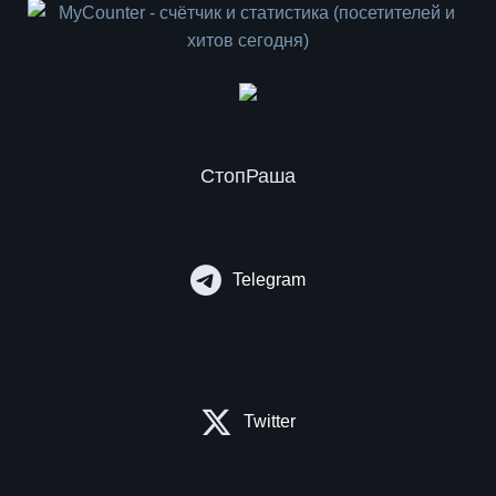
СтопРаша
Telegram
Twitter