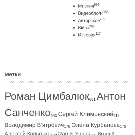
999
Мнения
962
Видеоблоги
739
Авторское
292
Війна
117
История
Метки
Роман Цимбалюк
Антон
681
Санченко
Сергей Климовский
653
211
Володимир В’ятрович
Олена Курбанова
176
172
Алексей Копытько
Ramis Yunus
Віталій