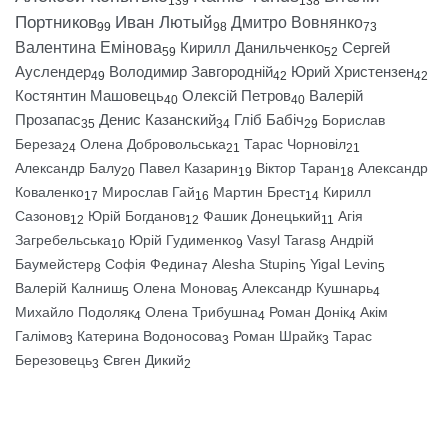
139
138
Портников
Иван Лютый
Дмитро Вовнянко
99
98
73
Валентина Емінова
Кирилл Данильченко
Сергей
59
52
Ауслендер
Володимир Завгородній
Юрий Христензен
49
42
42
Костянтин Машовець
Олексій Петров
Валерій
40
40
Прозапас
Денис Казанский
Гліб Бабіч
Борислав
35
34
29
Береза
Олена Добровольська
Тарас Чорновіл
24
21
21
Александр Балу
Павел Казарин
Віктор Таран
Александр
20
19
18
Коваленко
Мирослав Гай
Мартин Брест
Кирилл
17
16
14
Сазонов
Юрій Богданов
Фашик Донецький
Агія
12
12
11
Загребельська
Юрій Гудименко
Vasyl Taras
Андрій
10
9
8
Баумейстер
Софія Федина
Alesha Stupin
Yigal Levin
8
7
5
5
Валерій Калниш
Олена Монова
Александр Кушнарь
5
5
4
Михайло Подоляк
Олена Трибушна
Роман Донік
Акім
4
4
4
Галімов
Катерина Водоносова
Роман Шрайк
Тарас
3
3
3
Березовець
Євген Дикий
3
2