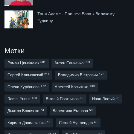
Таня Адамс - Пришел Вова к Великому
Гудвину
Метки
681
653
Роман Цимбалюк
Антон Санченко
211
176
Сергей Климовский
Володимир В’ятрович
172
139
Олена Курбанова
Алексей Копытько
138
99
98
Ramis Yunus
Віталій Портников
Иван Лютый
73
59
Дмитро Вовнянко
Валентина Емінова
52
49
Кирилл Данильченко
Сергей Ауслендер
42
42