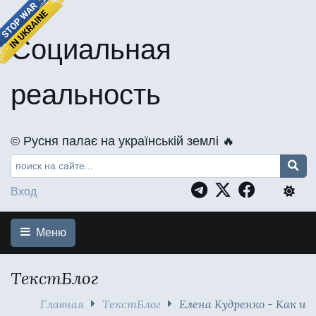
Социальная
реальность
©️ Русня палає на українській землі 🔥
Вход
Меню
ТекстБлог
Главная
ТекстБлог
Елена Кудренко - Как и