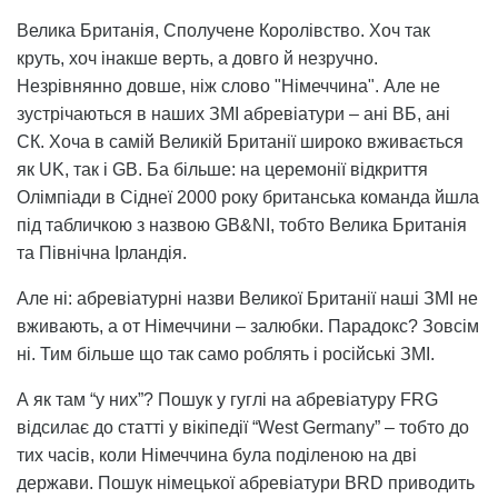
Велика Британія, Сполучене Королівство. Хоч так
круть, хоч інакше верть, а довго й незручно.
Незрівнянно довше, ніж слово "Німеччина". Але не
зустрічаються в наших ЗМІ абревіатури – ані ВБ, ані
СК. Хоча в самій Великій Британії широко вживається
як UK, так і GВ. Ба більше: на церемонії відкриття
Олімпіади в Сіднеї 2000 року британська команда йшла
під табличкою з назвою GB&NI, тобто Велика Британія
та Північна Ірландія.
Але ні: абревіатурні назви Великої Британії наші ЗМІ не
вживають, а от Німеччини – залюбки. Парадокс? Зовсім
ні. Тим більше що так само роблять і російські ЗМІ.
А як там “у них”? Пошук у гуглі на абревіатуру FRG
відсилає до статті у вікіпедії “West Germanу” – тобто до
тих часів, коли Німеччина була поділеною на дві
держави. Пошук німецької абревіатури BRD приводить