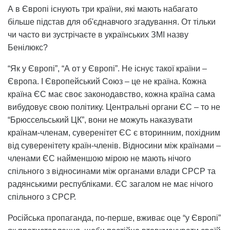
А в Європі існують три країни, які мають набагато
більше підстав для об'єднавчого згадування. От тільки
чи часто ви зустрічаєте в українських ЗМІ назву
Бенілюкс?
“Як у Європі”, “А от у Європі”. Не існує такої країни –
Європа. І Європейський Союз – це не країна. Кожна
країна ЄС має своє законодавство, кожна країна сама
вибудовує свою політику. Центральні органи ЄС – то не
“Брюссельський ЦК”, вони не можуть наказувати
країнам-членам, суверенітет ЄС є вторинним, похідним
від суверенітету країн-членів. Відносини між країнами –
членами ЄС найменшою мірою не мають нічого
спільного з відносинами між органами влади СРСР та
радянськими республіками. ЄС загалом не має нічого
спільного з СРСР.
Російська пропаганда, по-перше, вживає оце “у Європі”