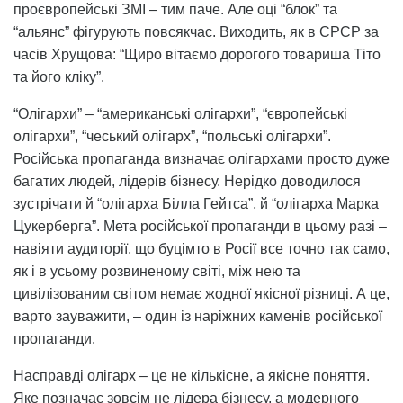
проєвропейські ЗМІ – тим паче. Але оці “блок” та
“альянс” фігурують повсякчас. Виходить, як в СРСР за
часів Хрущова: “Щиро вітаємо дорогого товариша Тіто
та його кліку”.
“Олігархи” – “американські олігархи”, “європейські
олігархи”, “чеський олігарх”, “польські олігархи”.
Російська пропаганда визначає олігархами просто дуже
багатих людей, лідерів бізнесу. Нерідко доводилося
зустрічати й “олігарха Білла Гейтса”, й “олігарха Марка
Цукерберга”. Мета російської пропаганди в цьому разі –
навіяти аудиторії, що буцімто в Росії все точно так само,
як і в усьому розвиненому світі, між нею та
цивілізованим світом немає жодної якісної різниці. А це,
варто зауважити, – один із наріжних каменів російської
пропаганди.
Насправді олігарх – це не кількісне, а якісне поняття.
Яке позначає зовсім не лідера бізнесу, а модерного