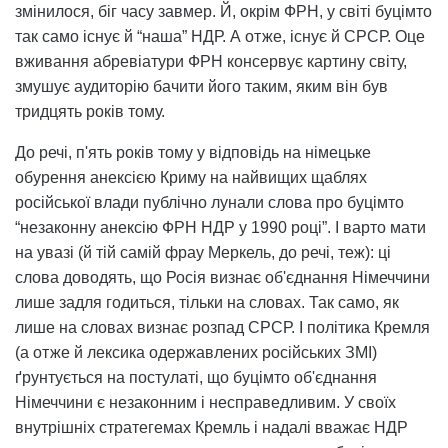
змінилося, біг часу завмер. Й, окрім ФРН, у світі буцімто
так само існує й “наша” НДР. А отже, існує й СРСР. Оце
вживання абревіатури ФРН консервує картину світу,
змушує аудиторію бачити його таким, яким він був
тридцять років тому.
До речі, п'ять років тому у відповідь на німецьке
обурення анексією Криму на найвищих щаблях
російської влади публічно лунали слова про буцімто
“незаконну анексію ФРН НДР у 1990 році”. І варто мати
на увазі (й тій самій фрау Меркель, до речі, теж): ці
слова доводять, що Росія визнає об'єднання Німеччини
лише задля годиться, тільки на словах. Так само, як
лише на словах визнає розпад СРСР. І політика Кремля
(а отже й лексика одержавлених російських ЗМІ)
ґрунтується на постулаті, що буцімто об'єднання
Німеччини є незаконним і несправедливим. У своїх
внутрішніх стратегемах Кремль і надалі вважає НДР