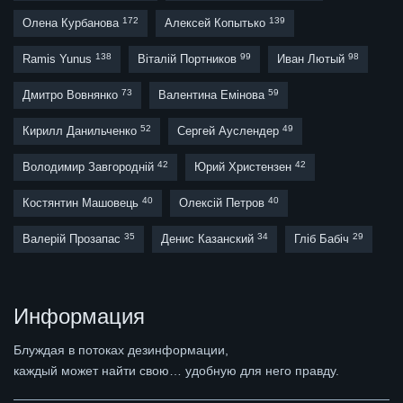
172
139
Олена Курбанова
Алексей Копытько
138
99
98
Ramis Yunus
Віталій Портников
Иван Лютый
73
59
Дмитро Вовнянко
Валентина Емінова
52
49
Кирилл Данильченко
Сергей Ауслендер
42
42
Володимир Завгородній
Юрий Христензен
40
40
Костянтин Машовець
Олексій Петров
35
34
29
Валерій Прозапас
Денис Казанский
Гліб Бабіч
Информация
Блуждая в потоках дезинформации,
каждый может найти свою… удобную для него правду.