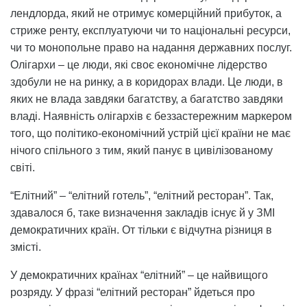
лендлорда, який не отримує комерційний прибуток, а
стриже ренту, експлуатуючи чи то національні ресурси,
чи то монопольне право на надання державних послуг.
Олігархи – це люди, які своє економічне лідерство
здобули не на ринку, а в коридорах влади. Це люди, в
яких не влада завдяки багатству, а багатство завдяки
владі. Наявність олігархів є беззастережним маркером
того, що політико-економічний устрій цієї країни не має
нічого спільного з тим, який панує в цивілізованому
світі.
“Елітний” – “елітний готель”, “елітний ресторан”. Так,
здавалося б, таке визначення закладів існує й у ЗМІ
демократичних країн. От тільки є відчутна різниця в
змісті.
У демократичних країнах “елітний” – це найвищого
розряду. У фразі “елітний ресторан” йдеться про