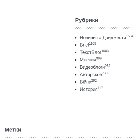
Рубрики
1534
Новини та Дайджести
1105
Brief
1003
ТекстБлог
999
Мнения
962
Видеоблоги
739
Авторское
292
Війна
117
История
Метки