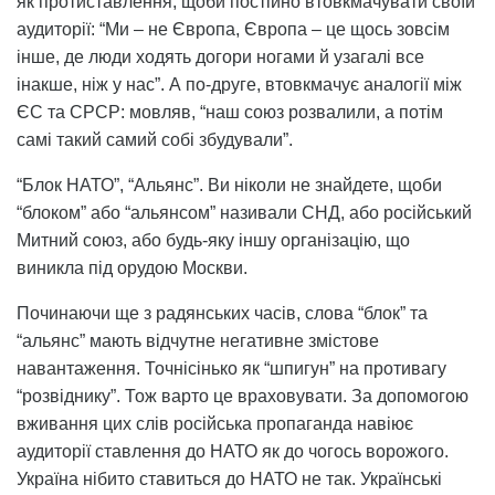
як протиставлення, щоби постійно втовкмачувати своїй
аудиторії: “Ми – не Європа, Європа – це щось зовсім
інше, де люди ходять догори ногами й узагалі все
інакше, ніж у нас”. А по-друге, втовкмачує аналогії між
ЄС та СРСР: мовляв, “наш союз розвалили, а потім
самі такий самий собі збудували”.
“Блок НАТО”, “Альянс”. Ви ніколи не знайдете, щоби
“блоком” або “альянсом” називали СНД, або російський
Митний союз, або будь-яку іншу організацію, що
виникла під орудою Москви.
Починаючи ще з радянських часів, слова “блок” та
“альянс” мають відчутне негативне змістове
навантаження. Точнісінько як “шпигун” на противагу
“розвіднику”. Тож варто це враховувати. За допомогою
вживання цих слів російська пропаганда навіює
аудиторії ставлення до НАТО як до чогось ворожого.
Україна нібито ставиться до НАТО не так. Українські