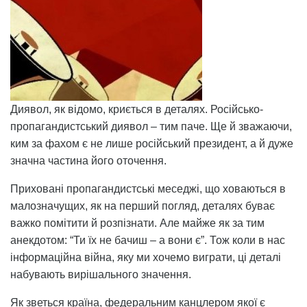
Диявол, як відомо, криється в деталях. Російсько-
пропагандистський диявол – тим паче. Ще й зважаючи,
ким за фахом є не лише російський президент, а й дуже
значна частина його оточення.
Приховані пропагандистські меседжі, що ховаються в
малозначущих, як на перший погляд, деталях буває
важко помітити й розпізнати. Але майже як за тим
анекдотом: “Ти їх не бачиш – а вони є”. Тож коли в нас
інформаційна війна, яку ми хочемо виграти, ці деталі
набувають вирішального значення.
Як зветься країна, федеральним канцлером якої є