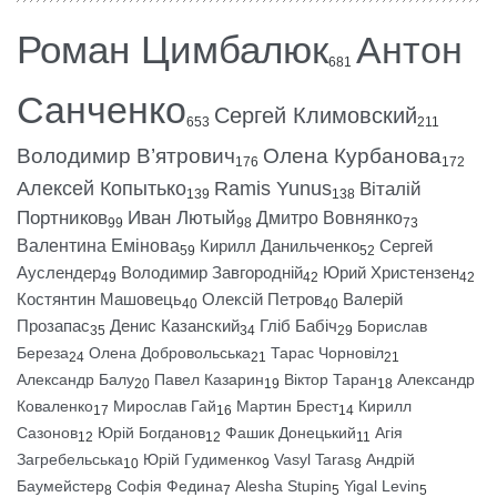
Роман Цимбалюк
Антон
681
Санченко
Сергей Климовский
653
211
Володимир В’ятрович
Олена Курбанова
176
172
Алексей Копытько
Ramis Yunus
Віталій
139
138
Портников
Иван Лютый
Дмитро Вовнянко
99
98
73
Валентина Емінова
Кирилл Данильченко
Сергей
59
52
Ауслендер
Володимир Завгородній
Юрий Христензен
49
42
42
Костянтин Машовець
Олексій Петров
Валерій
40
40
Прозапас
Денис Казанский
Гліб Бабіч
Борислав
35
34
29
Береза
Олена Добровольська
Тарас Чорновіл
24
21
21
Александр Балу
Павел Казарин
Віктор Таран
Александр
20
19
18
Коваленко
Мирослав Гай
Мартин Брест
Кирилл
17
16
14
Сазонов
Юрій Богданов
Фашик Донецький
Агія
12
12
11
Загребельська
Юрій Гудименко
Vasyl Taras
Андрій
10
9
8
Баумейстер
Софія Федина
Alesha Stupin
Yigal Levin
8
7
5
5