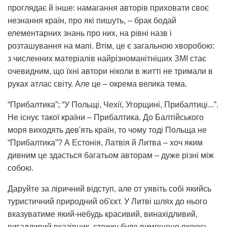
проглядає й інше: намагання авторів приховати своє
незнання країн, про які пишуть, – брак бодай
елементарних знань про них, на рівні назв і
розташування на мапі. Втім, це є загальною хворобою:
з численних матеріалів найрізноманітніших ЗМІ стає
очевидним, що їхні автори ніколи в житті не тримали в
руках атлас світу. Але це – окрема велика тема.
“Прибалтика”; “У Польщі, Чехії, Угорщині, Прибалтиці...”.
Не існує такої країни – Прибалтика. До Балтійського
моря виходять дев'ять країн, то чому тоді Польща не
“Прибалтика”? А Естонія, Латвія й Литва – хоч яким
дивним це здасться багатьом авторам – дуже різні між
собою.
Даруйте за ліричний відступ, але от уявіть собі якийсь
туристичний природний об'єкт. У Литві шлях до нього
вказуватиме який-небудь красивий, винахідливий,
вигадливий вказівник, стежку буде вимощено якоюсь