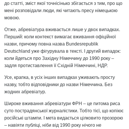
до статті, зміст якої точнісінько збігається з тим, про що
мені розповідали люди, які читають пресу німецькою
мовою.
Отже, абревіатура вживається лише у двох випадках.
Перший: коли контекст вимагає вживання офіційної
назви, причому повна назва Bundesrepublik
Deutschland уже фігурувала в тексті. І другий випадок:
коли йдеться про Західну Німеччину до 1990 року –
задля протиставлення її Східній Німеччині, НДР.
Усе, крапка, в усіх інших випадках уживають просту
назву, тобто відповідники до назви Німеччина. Без
жодних абревіатур.
Широке вживання абревіатури ФРН – це питома риса
суто пострадянської журналістики. Тобто тієї, що копіює
російські штампи. І мета видається цілковито прозорою
– навіяти публіці, ніби від 1990 року нічого не