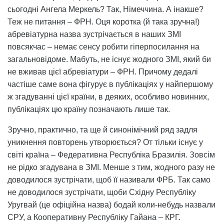
сьогодні Ангела Меркель? Так, Німеччина. А інакше?
Теж не питання – ФРН. Оця коротка (й така зручна!)
абревіатурна назва зустрічається в наших ЗМІ
повсякчас – немає сенсу робити гіперпосилання на
загальновідоме. Мабуть, не існує жодного ЗМІ, який би
не вживав цієї абревіатури – ФРН. Причому дедалі
частіше саме вона фігурує в публікаціях у найпершому
ж згадуванні цієї країни, в деяких, особливо новинних,
публікаціях цю країну позначають лише так.
Зручно, практично, та ще й синонімічний ряд задля
уникнення повторень утворюється? От тільки існує у
світі країна – Федеративна Республіка Бразилія. Зовсім
не рідко згадувана в ЗМІ. Менше з тим, жодного разу не
доводилося зустрічати, щоб її називали ФРБ. Так само
не доводилося зустрічати, щоби Східну Республіку
Уругвай (це офіційна назва) бодай коли-небудь назвали
СРУ, а Кооперативну Республіку Гайана – КРГ.