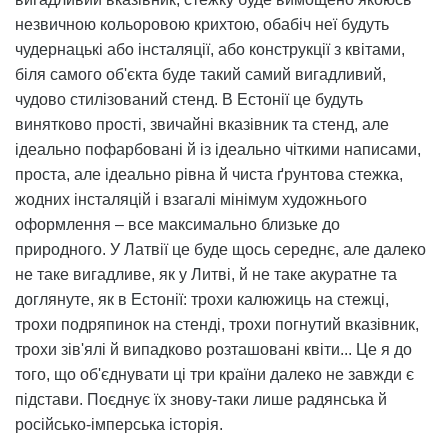
незвичною кольоровою крихтою, обабіч неї будуть
чудернацькі або інсталяції, або конструкції з квітами,
біля самого об'єкта буде такий самий вигадливий,
чудово стилізований стенд. В Естонії це будуть
винятково прості, звичайні вказівник та стенд, але
ідеально пофарбовані й із ідеально чіткими написами,
проста, але ідеально рівна й чиста ґрунтова стежка,
жодних інсталяцій і взагалі мінімум художнього
оформлення – все максимально близьке до
природного. У Латвії це буде щось середнє, але далеко
не таке вигадливе, як у Литві, й не таке акуратне та
доглянуте, як в Естонії: трохи калюжиць на стежці,
трохи подряпинок на стенді, трохи погнутий вказівник,
трохи зів'ялі й випадково розташовані квіти... Це я до
того, що об'єднувати ці три країни далеко не завжди є
підстави. Поєднує їх знову-таки лише радянська й
російсько-імперська історія.