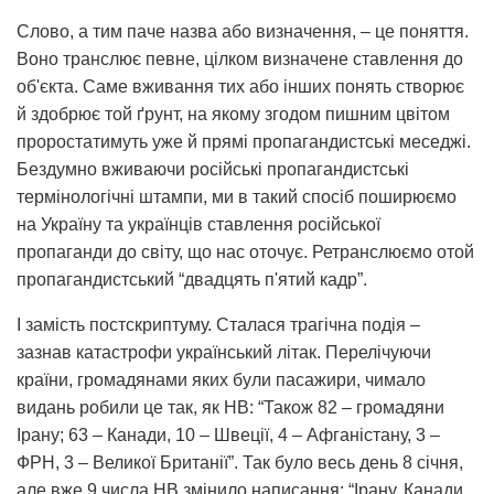
Слово, а тим паче назва або визначення, – це поняття.
Воно транслює певне, цілком визначене ставлення до
об'єкта. Саме вживання тих або інших понять створює
й здобрює той ґрунт, на якому згодом пишним цвітом
проростатимуть уже й прямі пропагандистські меседжі.
Бездумно вживаючи російські пропагандистські
термінологічні штампи, ми в такий спосіб поширюємо
на Україну та українців ставлення російської
пропаганди до світу, що нас оточує. Ретранслюємо отой
пропагандистський “двадцять п'ятий кадр”.
І замість постскриптуму. Сталася трагічна подія –
зазнав катастрофи український літак. Перелічуючи
країни, громадянами яких були пасажири, чимало
видань робили це так, як НВ: “Також 82 – громадяни
Ірану; 63 – Канади, 10 – Швеції, 4 – Афганістану, 3 –
ФРН, 3 – Великої Британії”. Так було весь день 8 січня,
але вже 9 числа НВ змінило написання: “Ірану, Канади,