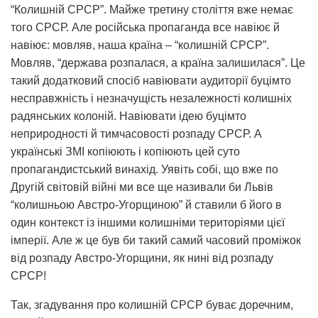
“Колишній СРСР”. Майже третину століття вже немає
того СРСР. Але російська пропаганда все навіює й
навіює: мовляв, наша країна – “колишній СРСР”.
Мовляв, “держава розпалася, а країна залишилася”. Це
такий додатковий спосіб навіювати аудиторії буцімто
несправжність і незначущість незалежності колишніх
радянських колоній. Навіювати ідею буцімто
неприродності й тимчасовості розпаду СРСР. А
українські ЗМІ копіюють і копіюють цей суто
пропагандистський винахід. Уявіть собі, що вже по
Другій світовій війні ми все ще називали би Львів
“колишньою Австро-Угорщиною” й ставили б його в
один контекст із іншими колишніми територіями цієї
імперії. Але ж це був би такий самий часовий проміжок
від розпаду Австро-Угорщини, як нині від розпаду
СРСР!
Так, згадування про колишній СРСР буває доречним,