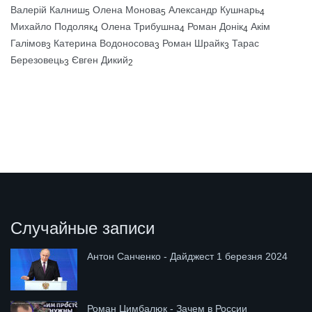
Валерій Калниш
Олена Монова
Александр Кушнарь
5
5
4
Михайло Подоляк
Олена Трибушна
Роман Донік
Акім
4
4
4
Галімов
Катерина Водоносова
Роман Шрайк
Тарас
3
3
3
Березовець
Євген Дикий
3
2
Случайные записи
Антон Санченко - Дайджест 1 березня 2024
Роман Цимбалюк - Зачем в России