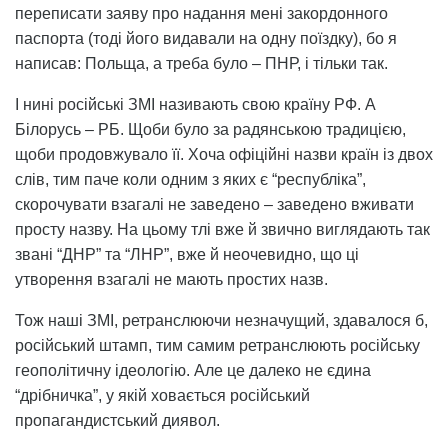
переписати заяву про надання мені закордонного
паспорта (тоді його видавали на одну поїздку), бо я
написав: Польща, а треба було – ПНР, і тільки так.
І нині російські ЗМІ називають свою країну РФ. А
Білорусь – РБ. Щоби було за радянською традицією,
щоби продовжувало її. Хоча офіційні назви країн із двох
слів, тим паче коли одним з яких є “республіка”,
скорочувати взагалі не заведено – заведено вживати
просту назву. На цьому тлі вже й звично виглядають так
звані “ДНР” та “ЛНР”, вже й неочевидно, що ці
утворення взагалі не мають простих назв.
Тож наші ЗМІ, ретранслюючи незначущий, здавалося б,
російський штамп, тим самим ретранслюють російську
геополітичну ідеологію. Але це далеко не єдина
“дрібничка”, у якій ховається російський
пропагандистський диявол.