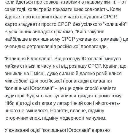
коли йдеться про совкові атавізми в нашому житті, – от
саме тоді, коли треба показати їхню совковість. Коли
йдеться про історичні факти часів існування СРСР,
варто згадувати просто СРСР, без усілякого “колишній”.
В усіх інших випадках (скажімо, “Київ закупив
найбільше в колишньому СРСР уживаних трамваїв”) це
очевидна ретрансляція російської пропаганди.
“Колишня Югославія”. Від розпаду Югославії минуло
майже стільки ж часу, як і від розпаду СРСР. Країни, що
виникли на її місці, дуже сильно й далеко розійшлися
між собою. Для російської пропаганди вживання
“колишньої Югославії” – це ще один спосіб навіяти
аудиторії, буцімто час зупинився тридцять років тому.
Ніби відтоді світ впав у летаргічний сон і нічого-геть-
нічого не змінилося. Навіяти, власне, підміну
історичних епох, підміну модерності минулим.
У вживанні оцієї “колишньої Югославії” виразно