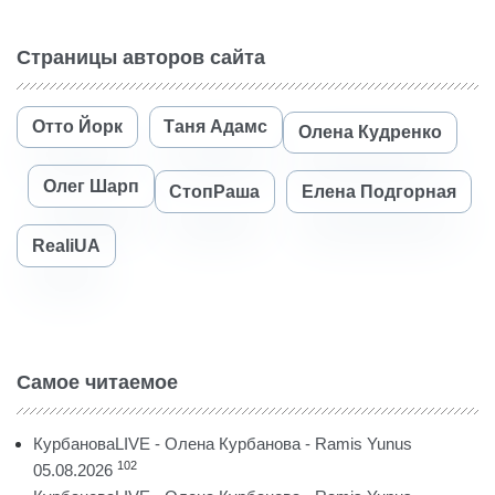
Страницы авторов сайта
Отто Йорк
Таня Адамс
Олена Кудренко
Олег Шарп
СтопРаша
Елена Подгорная
RealiUA
Самое читаемое
КурбановаLIVE - Олена Курбанова - Ramis Yunus
102
05.08.2026