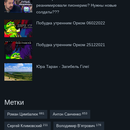
реанимировали пионерию? Нужны новые
солдаты???
Побудка утренним Орком 06022022
Побудка утренним Орком 25122021
Юра Таран - Загибель Гілеї
Метки
681
653
Роман Цимбалюк
Антон Санченко
211
176
Сергей Климовский
Володимир В’ятрович