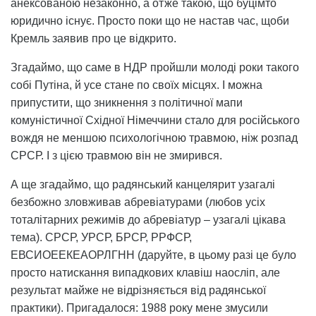
анексованою незаконно, а отже такою, що буцімто
юридично існує. Просто поки що не настав час, щоби
Кремль заявив про це відкрито.
Згадаймо, що саме в НДР пройшли молоді роки такого
собі Путіна, й усе стане по своїх місцях. І можна
припустити, що зникнення з політичної мапи
комуністичної Східної Німеччини стало для російського
вождя не меншою психологічною травмою, ніж розпад
СРСР. І з цією травмою він не змирився.
А ще згадаймо, що радянський канцелярит узагалі
безбожно зловживав абревіатурами (любов усіх
тоталітарних режимів до абревіатур – узагалі цікава
тема). СРСР, УРСР, БРСР, РРФСР,
ЕВСИОЕЕКЕАОРЛГНН (даруйте, в цьому разі це було
просто натискання випадкових клавіш наосліп, але
результат майже не відрізняється від радянської
практики). Пригадалося: 1988 року мене змусили