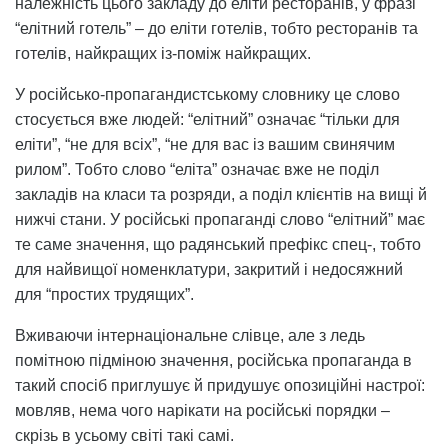
належність цього закладу до еліти ресторанів, у фразі
“елітний готель” – до еліти готелів, тобто ресторанів та
готелів, найкращих із-поміж найкращих.
У російсько-пропагандистському словнику це слово
стосується вже людей: “елітний” означає “тільки для
еліти”, “не для всіх”, “не для вас із вашим свинячим
рилом”. Тобто слово “еліта” означає вже не поділ
закладів на класи та розряди, а поділ клієнтів на вищі й
нижчі стани. У російські пропаганді слово “елітний” має
те саме значення, що радянський префікс спец-, тобто
для найвищої номенклатури, закритий і недосяжний
для “простих трудящих”.
Вживаючи інтернаціональне слівце, але з ледь
помітною підміною значення, російська пропаганда в
такий спосіб приглушує й придушує опозиційні настрої:
мовляв, нема чого нарікати на російські порядки –
скрізь в усьому світі такі самі.