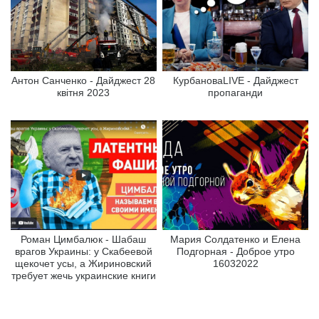
Антон Санченко - Дайджест 28
КурбановаLIVE - Дайджест
квітня 2023
пропаганди
Роман Цимбалюк - Шабаш
Мария Солдатенко и Елена
врагов Украины: у Скабеевой
Подгорная - Доброе утро
щекочет усы, а Жириновский
16032022
требует жечь украинские книги