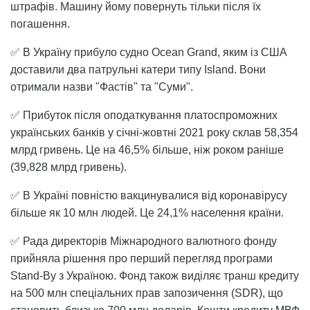
штрафів. Машину йому повернуть тільки після їх
погашення.
✅ В Україну прибуло судно Ocean Grand, яким із США
доставили два патрульні катери типу Island. Вони
отримали назви "Фастів" та "Суми".
✅ Прибуток після оподаткування платоспроможних
українських банків у січні-жовтні 2021 року склав 58,354
млрд гривень. Це на 46,5% більше, ніж роком раніше
(39,828 млрд гривень).
✅ В Україні повністю вакцинувалися від коронавірусу
більше як 10 млн людей. Це 24,1% населення країни.
✅ Рада директорів Міжнародного валютного фонду
прийняла рішення про перший перегляд програми
Stand-By з Україною. Фонд також виділяє транш кредиту
на 500 млн спеціальних прав запозичення (SDR), що