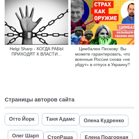
Helgi Sharp - КОГДА РАБЫ
Цимбалюк Пескову: Вы
ПРИХОДЯТ К ВЛАСТИ...
можете гарантировать, что
военные России снова «не
уйдут» в отпуск в Украину?
Страницы авторов сайта
Отто Йорк
Таня Адамс
Олена Кудренко
Олег Шарп
СтопРаша
Елена Подгорная