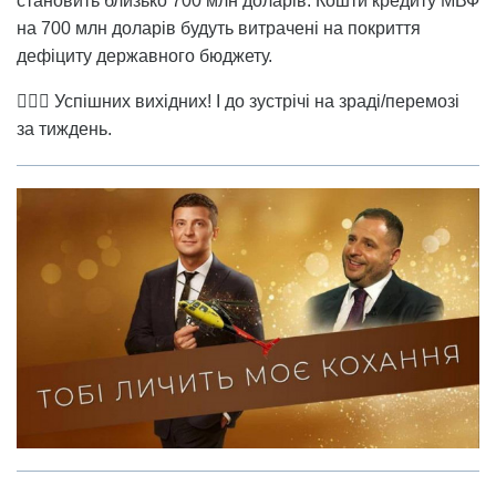
становить близько 700 млн доларів. Кошти кредиту МВФ
на 700 млн доларів будуть витрачені на покриття
дефіциту державного бюджету.
🙋🏻‍♂️ Успішних вихідних! І до зустрічі на зраді/перемозі
за тиждень.