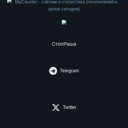
СтопРаша
Telegram
Twitter