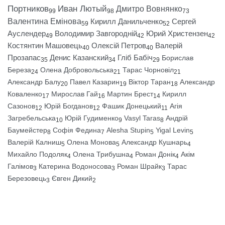
Портников
Иван Лютый
Дмитро Вовнянко
99
98
73
Валентина Емінова
Кирилл Данильченко
Сергей
59
52
Ауслендер
Володимир Завгородній
Юрий Христензен
49
42
42
Костянтин Машовець
Олексій Петров
Валерій
40
40
Прозапас
Денис Казанский
Гліб Бабіч
Борислав
35
34
29
Береза
Олена Добровольська
Тарас Чорновіл
24
21
21
Александр Балу
Павел Казарин
Віктор Таран
Александр
20
19
18
Коваленко
Мирослав Гай
Мартин Брест
Кирилл
17
16
14
Сазонов
Юрій Богданов
Фашик Донецький
Агія
12
12
11
Загребельська
Юрій Гудименко
Vasyl Taras
Андрій
10
9
8
Баумейстер
Софія Федина
Alesha Stupin
Yigal Levin
8
7
5
5
Валерій Калниш
Олена Монова
Александр Кушнарь
5
5
4
Михайло Подоляк
Олена Трибушна
Роман Донік
Акім
4
4
4
Галімов
Катерина Водоносова
Роман Шрайк
Тарас
3
3
3
Березовець
Євген Дикий
3
2