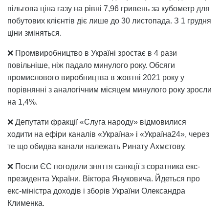
пільгова ціна газу на рівні 7,96 гривень за кубометр для
побутових клієнтів діє лише до 30 листопада. З 1 грудня
ціни зміняться.
❌ Промвиробництво в Україні зростає в 4 рази
повільніше, ніж падало минулого року. Обсяги
промислового виробництва в жовтні 2021 року у
порівнянні з аналогічним місяцем минулого року зросли
на 1,4%.
❌ Депутати фракції «Слуга народу» відмовилися
ходити на ефіри каналів «Україна» і «Україна24», через
те що обидва канали належать Ринату Ахмєтову.
❌ Посли ЄС погодили зняття санкції з соратника екс-
президента України. Віктора Януковича. Йдеться про
екс-міністра доходів і зборів України Олександра
Клименка.