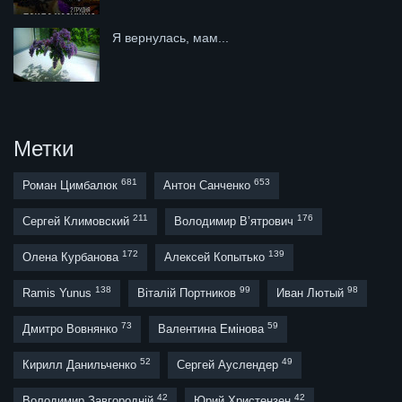
Я вернулась, мам...
Метки
681
653
Роман Цимбалюк
Антон Санченко
211
176
Сергей Климовский
Володимир В’ятрович
172
139
Олена Курбанова
Алексей Копытько
138
99
98
Ramis Yunus
Віталій Портников
Иван Лютый
73
59
Дмитро Вовнянко
Валентина Емінова
52
49
Кирилл Данильченко
Сергей Ауслендер
42
42
Володимир Завгородній
Юрий Христензен