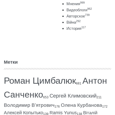
999
Мнения
962
Видеоблоги
739
Авторское
292
Війна
117
История
Метки
Роман Цимбалюк
Антон
681
Санченко
Сергей Климовский
653
211
Володимир В’ятрович
Олена Курбанова
176
172
Алексей Копытько
Ramis Yunus
Віталій
139
138