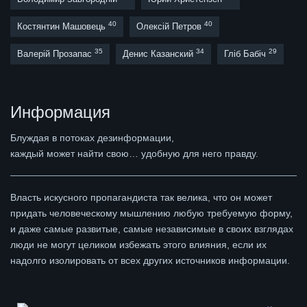
40
40
Костянтин Машовець
Олексій Петров
35
34
29
Валерій Прозапас
Денис Казанский
Гліб Бабіч
Информация
Блуждая в потоках дезинформации,
каждый может найти свою… удобную для него правду.
Власть искусного пропагандиста так велика, что он может
придать человеческому мышлению любую требуемую форму,
и даже самые развитые, самые независимые в своих взглядах
люди не могут целиком избежать этого влияния, если их
надолго изолировать от всех других источников информации.