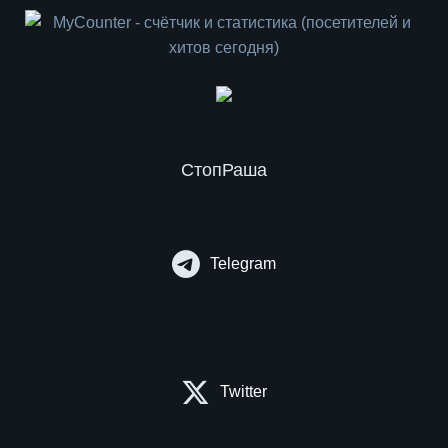
СтопРаша
Telegram
Twitter