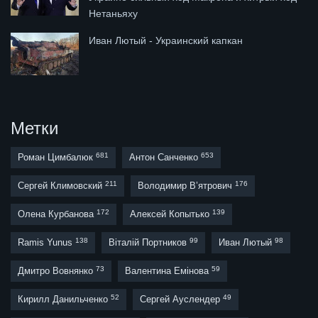
Нетаньяху
Иван Лютый - Украинский капкан
Метки
681
653
Роман Цимбалюк
Антон Санченко
211
176
Сергей Климовский
Володимир В’ятрович
172
139
Олена Курбанова
Алексей Копытько
138
99
98
Ramis Yunus
Віталій Портников
Иван Лютый
73
59
Дмитро Вовнянко
Валентина Емінова
52
49
Кирилл Данильченко
Сергей Ауслендер