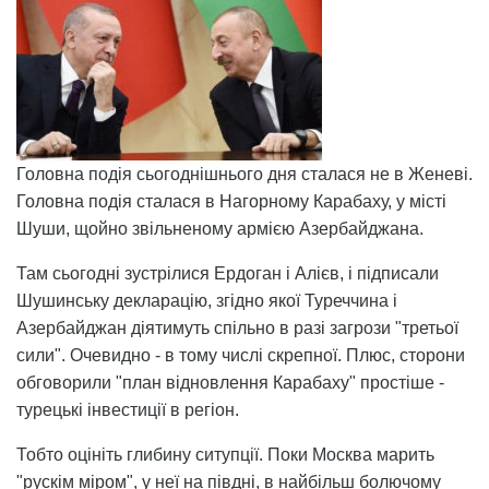
Головна подія сьогоднішнього дня сталася не в Женеві.
Головна подія сталася в Нагорному Карабаху, у місті
Шуши, щойно звільненому армією Азербайджана.
Там сьогодні зустрілися Ердоган і Алієв, і підписали
Шушинську декларацію, згідно якої Туреччина і
Азербайджан діятимуть спільно в разі загрози "третьої
сили". Очевидно - в тому числі скрепної. Плюс, сторони
обговорили "план відновлення Карабаху" простіше -
турецькі інвестиції в регіон.
Тобто оцініть глибину ситупції. Поки Москва марить
"рускім міром", у неї на півдні, в найбільш болючому