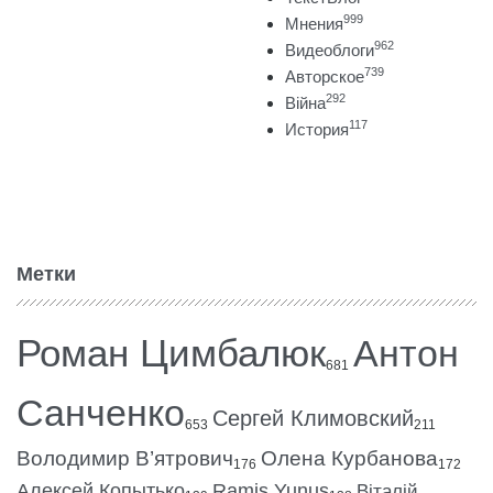
999
Мнения
962
Видеоблоги
739
Авторское
292
Війна
117
История
Метки
Роман Цимбалюк
Антон
681
Санченко
Сергей Климовский
653
211
Володимир В’ятрович
Олена Курбанова
176
172
Алексей Копытько
Ramis Yunus
Віталій