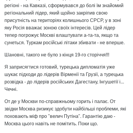
регіоні - на Кавказі, сформувався до болі їм знайомий
регіональний лідер, який щойно закріпив свою
присутність на територіях колишнього СРСР, у в зоні
яку Росія вважає зоною своїх інтересів. Цей лідер
тепер погрожує Москві влаштувати а-та-та, якщо та
сунеться. Туркам російські літаки збивати - не вперше.
Шановні, такого не було з кінця 19-го сторіччя!!!
Я заприсягтися готовий, турецька дипломатія уже
шукає підходи до лідерів Вірменії та Грузії, а турецька
розвідка - до лідерів російських Дагестану, Інгушетії і...
Чечні.
От де у Москви по-справжньому горить і палає. От
звідки Москва ризикує здобути найбільші проблеми, які
поховають міф про "велич Путіна". Гарантію даю -
Москва цього навіть не помітить. Поки що.