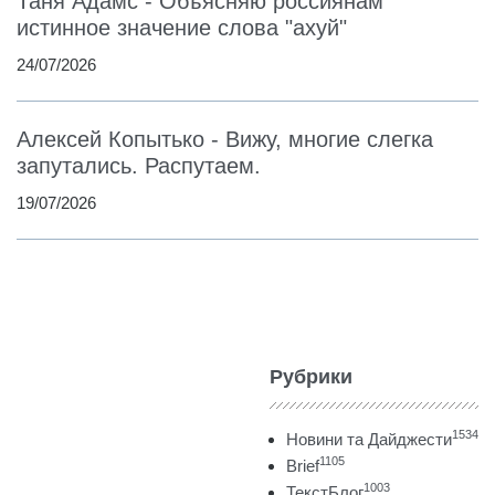
Таня Адамс - Объясняю россиянам
истинное значение слова "ахуй"
24/07/2026
Алексей Копытько - Вижу, многие слегка
запутались. Распутаем.
19/07/2026
Рубрики
1534
Новини та Дайджести
1105
Brief
1003
ТекстБлог