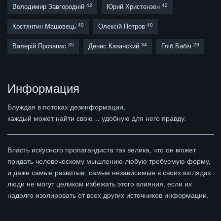
42
42
Володимир Завгородній
Юрий Христензен
40
40
Костянтин Машовець
Олексій Петров
35
34
29
Валерій Прозапас
Денис Казанский
Гліб Бабіч
Информация
Блуждая в потоках дезинформации,
каждый может найти свою… удобную для него правду.
Власть искусного пропагандиста так велика, что он может
придать человеческому мышлению любую требуемую форму,
и даже самые развитые, самые независимые в своих взглядах
люди не могут целиком избежать этого влияния, если их
надолго изолировать от всех других источников информации.