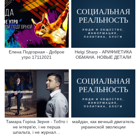
Елена Подгорная - Доброе
Helgi Sharp - АРИФМЕТИКА
утро 17112021
ОБМАНА. НОВЫЕ ДЕТАЛИ
Тамара Горіха Зерня - Тобто і
майдан, как вечный двигатель
не інтерв’ю, і не перша
украинской эволюции
шпальта, і не журнал…