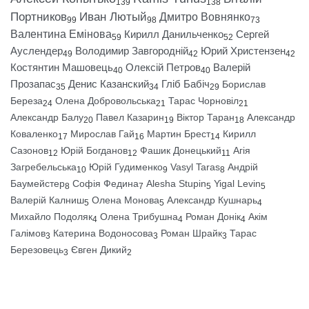
139
138
Портников
Иван Лютый
Дмитро Вовнянко
99
98
73
Валентина Емінова
Кирилл Данильченко
Сергей
59
52
Ауслендер
Володимир Завгородній
Юрий Христензен
49
42
42
Костянтин Машовець
Олексій Петров
Валерій
40
40
Прозапас
Денис Казанский
Гліб Бабіч
Борислав
35
34
29
Береза
Олена Добровольська
Тарас Чорновіл
24
21
21
Александр Балу
Павел Казарин
Віктор Таран
Александр
20
19
18
Коваленко
Мирослав Гай
Мартин Брест
Кирилл
17
16
14
Сазонов
Юрій Богданов
Фашик Донецький
Агія
12
12
11
Загребельська
Юрій Гудименко
Vasyl Taras
Андрій
10
9
8
Баумейстер
Софія Федина
Alesha Stupin
Yigal Levin
8
7
5
5
Валерій Калниш
Олена Монова
Александр Кушнарь
5
5
4
Михайло Подоляк
Олена Трибушна
Роман Донік
Акім
4
4
4
Галімов
Катерина Водоносова
Роман Шрайк
Тарас
3
3
3
Березовець
Євген Дикий
3
2