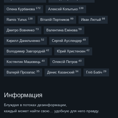
172
139
Олена Курбанова
Алексей Копытько
138
99
98
Ramis Yunus
Віталій Портников
Иван Лютый
73
59
Дмитро Вовнянко
Валентина Емінова
52
49
Кирилл Данильченко
Сергей Ауслендер
42
42
Володимир Завгородній
Юрий Христензен
40
40
Костянтин Машовець
Олексій Петров
35
34
29
Валерій Прозапас
Денис Казанский
Гліб Бабіч
Информация
Блуждая в потоках дезинформации,
каждый может найти свою… удобную для него правду.