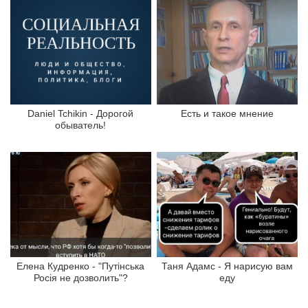
Daniel Tchikin - Дорогой
Есть и такое мнение
обыватель!
Елена Кудренко - "Путінська
Таня Адамс - Я нарисую вам
Росія не дозволить"?
еду