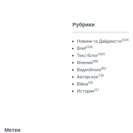
Рубрики
1534
Новини та Дайджести
1105
Brief
1003
ТекстБлог
999
Мнения
962
Видеоблоги
739
Авторское
292
Війна
117
История
Метки