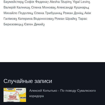
Баумейстер
Софія Федина
Alesha Stupin
Yigal Levin
8
7
5
5
Валерій Калниш
Олена Монова
Александр Кушнарь
5
5
4
Михайло Подоляк
Олена Трибушна
Роман Донік
Акім
4
4
4
Галімов
Катерина Водоносова
Роман Шрайк
Тарас
3
3
3
Березовець
Євген Дикий
3
2
Случайные записи
Алексей Копытько - По поводу Сувалкского
коридора