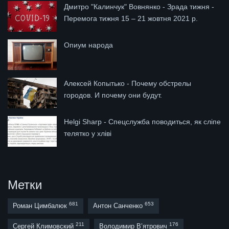
Дмитро "Калинчук" Вовнянко - Зрада тижня -
Перемога тижня 15 – 21 жовтня 2021 р.
Опиум народа
Алексей Копытько - Почему обстрелы
городов. И почему они будут.
Helgi Sharp - Cпецслужба поводиться, як сліпе
телятко у хліві
Метки
681
653
Роман Цимбалюк
Антон Санченко
211
176
Сергей Климовский
Володимир В’ятрович