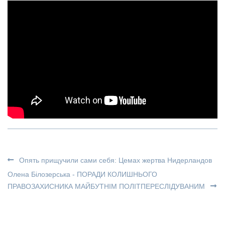
Опять прищучили сами себя: Цемах жертва Нидерландов
Олена Білозерська - ПОРАДИ КОЛИШНЬОГО
ПРАВОЗАХИСНИКА МАЙБУТНІМ ПОЛІТПЕРЕСЛІДУВАНИМ