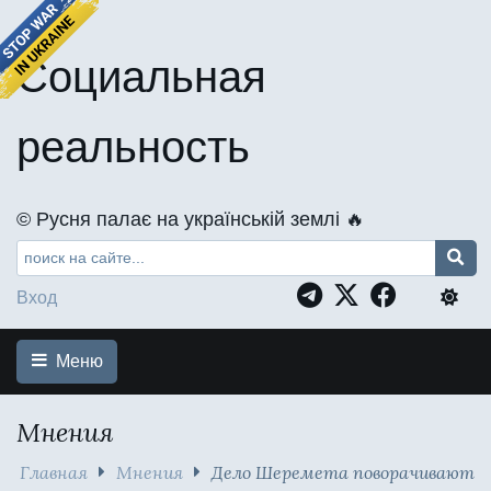
Социальная
реальность
©️ Русня палає на українській землі 🔥
Вход
Меню
Мнения
Главная
Мнения
Дело Шеремета поворачивают