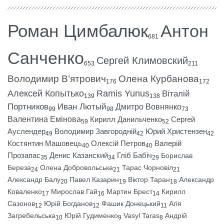
Роман Цимбалюк
Антон
681
Санченко
Сергей Климовский
653
211
Володимир В’ятрович
Олена Курбанова
176
172
Алексей Копытько
Ramis Yunus
Віталій
139
138
Портников
Иван Лютый
Дмитро Вовнянко
99
98
73
Валентина Емінова
Кирилл Данильченко
Сергей
59
52
Ауслендер
Володимир Завгородній
Юрий Христензен
49
42
42
Костянтин Машовець
Олексій Петров
Валерій
40
40
Прозапас
Денис Казанский
Гліб Бабіч
Борислав
35
34
29
Береза
Олена Добровольська
Тарас Чорновіл
24
21
21
Александр Балу
Павел Казарин
Віктор Таран
Александр
20
19
18
Коваленко
Мирослав Гай
Мартин Брест
Кирилл
17
16
14
Сазонов
Юрій Богданов
Фашик Донецький
Агія
12
12
11
Загребельська
Юрій Гудименко
Vasyl Taras
Андрій
10
9
8