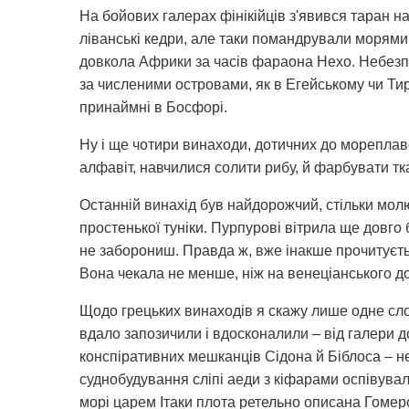
На бойових галерах фінікійців з'явився таран на
ліванські кедри, але таки помандрували морями 
довкола Африки за часів фараона Нехо. Небезп
за численими островами, як в Егейському чи Ти
принаймні в Босфорі.
Ну і ще чотири винаходи, дотичних до мореплавс
алфавіт, навчилися солити рибу, й фарбувати тк
Останній винахід був найдорожчий, стільки мо
простенької туніки. Пурпурові вітрила ще довго
не заборониш. Правда ж, вже інакше прочитуєт
Вона чекала не менше, ніж на венеціанського до
Щодо грецьких винаходів я скажу лише одне сло
вдало запозичили і вдосконалили – від галери до
конспіративних мешканців Сідона й Біблоса – не
суднобудування сліпі аеди з кіфарами оспівува
морі царем Ітаки плота ретельно описана Гомером