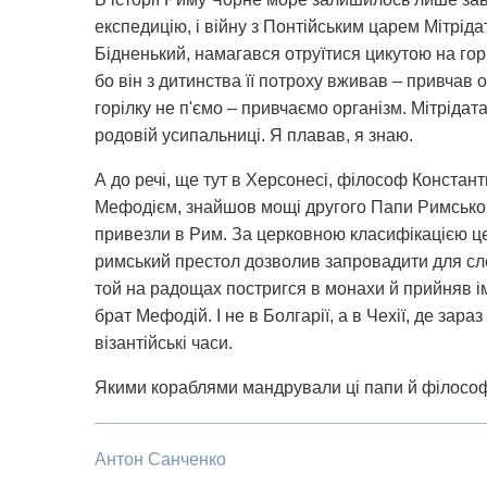
експедицію, і війну з Понтійським царем Мітрід
Бідненький, намагався отруїтися цикутою на горі 
бо він з дитинства її потроху вживав – привчав 
горілку не п'ємо – привчаємо організм. Мітрідат
родовій усипальниці. Я плавав, я знаю.
А до речі, ще тут в Херсонесі, філософ Констант
Мефодієм, знайшов мощі другого Папи Римського
привезли в Рим. За церковною класифікацією це
римський престол дозволив запровадити для сл
той на радощах постригся в монахи й прийняв і
брат Мефодій. І не в Болгарії, а в Чехії, де зар
візантійські часи.
Якими кораблями мандрували ці папи й філосо
Антон Санченко