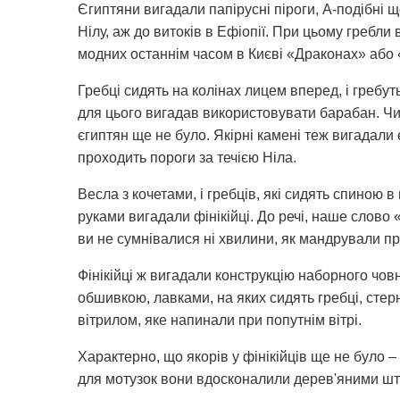
Єгиптяни вигадали папірусні піроги, А-подібні 
Нілу, аж до витоків в Ефіопії. При цьому гребли
модних останнім часом в Києві «Драконах» або 
Гребці сидять на колінах лицем вперед, і гребуть
для цього вигадав використовувати барабан. Чи н
єгиптян ще не було. Якірні камені теж вигадали
проходить пороги за течією Ніла.
Весла з кочетами, і гребців, які сидять спиною 
руками вигадали фінікійці. До речі, наше слово
ви не сумнівалися ні хвилини, як мандрували пр
Фінікійці ж вигадали конструкцію наборного чо
обшивкою, лавками, на яких сидять гребці, сте
вітрилом, яке напинали при попутнім вітрі.
Характерно, що якорів у фінікійців ще не було 
для мотузок вони вдосконалили дерев'яними шт