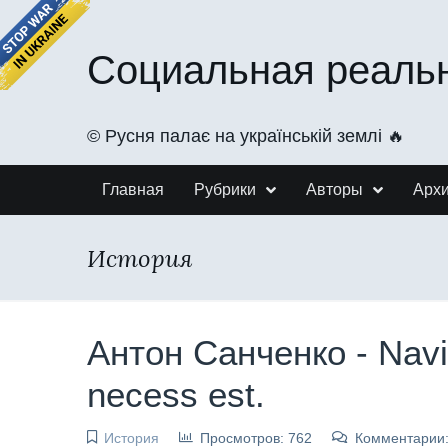
Социальная реаль
©️ Русня палає на українській землі 🔥
Главная
Рубрики
Авторы
Арх
История
Антон Санченко - Navig
necess est.
История
Просмотров: 762
Комментарии: