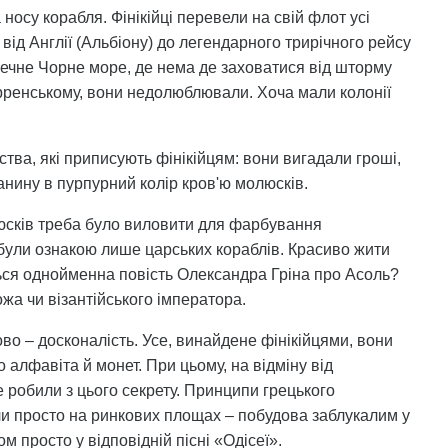
 носу корабля. Фінікійці перевели на свій флот усі
від Англії (Альбіону) до легендарного трирічного рейсу
ечне Чорне море, де нема де заховатися від шторму
рренському, вони недолюблювали. Хоча мали колонії
тва, які приписують фінікійцям: вони вигадали гроші,
анину в пурпурний колір кров'ю молюсків.
люсків треба було виловити для фарбування
 були ознакою лише царських кораблів. Красиво жити
ься однойменна повість Олександра Гріна про Асоль?
жа чи візантійського імператора.
во – досконалість. Усе, винайдене фінікійцями, вони
 алфавіта й монет. При цьому, на відміну від
 робили з цього секрету. Принципи грецького
ли просто на ринкових площах – побудова заблукалим у
 просто у відповідній пісні «Одісеї».