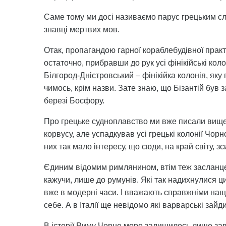
Саме тому ми досі називаємо парус грецьким сло
знавці мертвих мов.
Отак, пропагандою гарної кораблебудівної практ
остаточно, прибравши до рук усі фінікійські коло
Білгород-Дністровський – фінікійка колонія, яку
чимось, крім назви. Зате знаю, що Бізантій був 
березі Босфору.
Про грецьке судноплавство ми вже писали вище. 
корвусу, але успадкував усі грецькі колонії Чор
них так мало інтересу, що сюди, на край світу, з
Єдиним відомим римлянином, втім теж засланцем,
кажучи, лише до румунів. Які так надихнулися
вже в модерні часи. І вважають справжніми наща
себе. А в Італії ще невідомо які варварські зайд
В історії Риму Чорне море залишилось лише зав