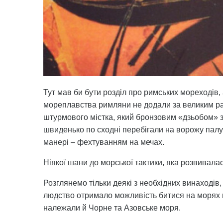
Тут мав би бути розділ про римських мореходів,
мореплавства римляни не додали за великим рах
штурмового містка, який бронзовим «дзьобом» з
швиденько по сходні перебігали на ворожу палуб
манері – фехтуванням на мечах.
Ніякої шани до морської тактики, яка розвивалас
Розглянемо тільки деякі з необхідних винаходів
людство отримало можливість битися на морях в 
належали й Чорне та Азовське моря.