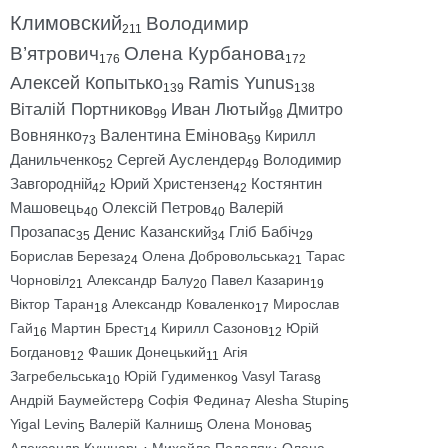
Климовский
Володимир
211
В’ятрович
Олена Курбанова
176
172
Алексей Копытько
Ramis Yunus
139
138
Віталій Портников
Иван Лютый
Дмитро
99
98
Вовнянко
Валентина Емінова
Кирилл
73
59
Данильченко
Сергей Ауслендер
Володимир
52
49
Завгородній
Юрий Христензен
Костянтин
42
42
Машовець
Олексій Петров
Валерій
40
40
Прозапас
Денис Казанский
Гліб Бабіч
35
34
29
Борислав Береза
Олена Добровольська
Тарас
24
21
Чорновіл
Александр Балу
Павел Казарин
21
20
19
Віктор Таран
Александр Коваленко
Мирослав
18
17
Гай
Мартин Брест
Кирилл Сазонов
Юрій
16
14
12
Богданов
Фашик Донецький
Агія
12
11
Загребельська
Юрій Гудименко
Vasyl Taras
10
9
8
Андрій Баумейстер
Софія Федина
Alesha Stupin
8
7
5
Yigal Levin
Валерій Калниш
Олена Монова
5
5
5
Александр Кушнарь
Михайло Подоляк
Олена