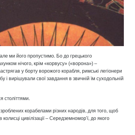
 але ми його пропустимо. Бо до грецького
унком нічого, крім «корвусу» («ворона») –
астрягав у борту ворожого корабля, римські легіонери
у і вирішували свої завдання в звичній їм суходольній
я століттями.
, зроблених корабелами різних народів, для того, щоб
колисці цивілізації – Середземномор'ї, до якого