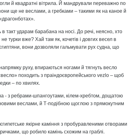
щогли й квадратні вітрила. Й мандрували переважно по
 вони ще не веслами, а гребками – такими як на каное й
«драгонботах».
 в такт ударам барабана на носі. До речі, неясно, хто
е турки вже? Хай там як, кочетів і довгих весел в
 єгиптяни, вони дозволяли гальмувати рух судна, що
в напрямку руху, впираються ногами й тягнуть весло
 «весло» походить з праіндоєвропейського vezlo – щоб
едки – по хвилях.
вна - з ребрами-шпангоутами, кілем-хребтом, дощатою
рновими веслами, й Т-подібною щоглою з прямокутним
– єгипетське якірне каміння з пробуравленими отворами
ричками, що робило камінь схожим на граблі.