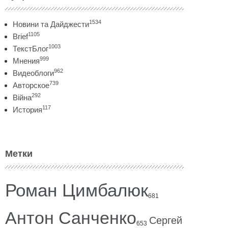
1534
Новини та Дайджести
1105
Brief
1003
ТекстБлог
999
Мнения
962
Видеоблоги
739
Авторское
292
Війна
117
История
Метки
Роман Цимбалюк
681
Антон Санченко
Сергей
653