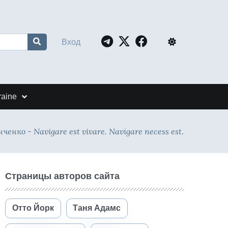
Вход
raine
енко - Navigare est vivare. Navigare necess est.
Страницы авторов сайта
Отто Йорк
Таня Адамс