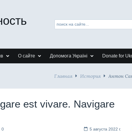
ность
ив
О сайте
Допомога Україні
Donate for Uk
Главная
История
Антон Санч
are est vivare. Navigare
 0
5 августа 2022 г.