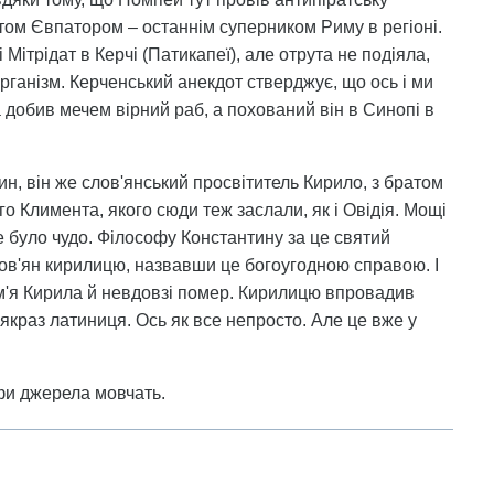
атом Євпатором – останнім суперником Риму в регіоні.
Мітрідат в Керчі (Патикапеї), але отрута не подіяла,
організм. Керченський анекдот стверджує, що ось і ми
а добив мечем вірний раб, а похований він в Синопі в
ин, він же слов'янський просвітитель Кирило, з братом
 Климента, якого сюди теж заслали, як і Овідія. Мощі
 було чудо. Філософу Константину за це святий
ов'ян кирилицю, назвавши це богоугодною справою. І
м'я Кирила й невдовзі помер. Кирилицю впровадив
аз якраз латиниця. Ось як все непросто. Але це вже у
фи джерела мовчать.