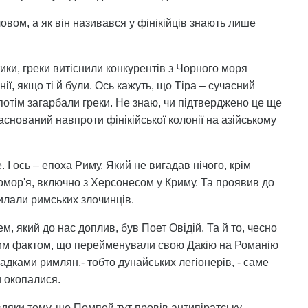
вом, а як він називався у фінікійців знають лише
ики, греки витіснили конкурентів з Чорного моря
нії, якщо ті й були. Ось кажуть, що Тіра – сучасний
 потім загарбали греки. Не знаю, чи підтверджено це ще
заснований навпроти фінікійської колонії на азійському
І ось – епоха Риму. Який не вигадав нічого, крім
номор'я, включно з Херсонесом у Криму. Та проявив до
силали римських злочинців.
 який до нас доплив, був Поет Овідій. Та й то, чесно
 цим фактом, що перейменували свою Дакію на Романію
дками римлян,- тобто дунайських легіонерів, - саме
и окопалися.
дяки тому, що Помпей тут провів антипіратську