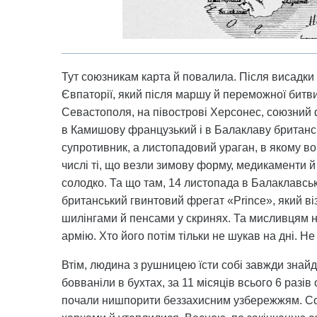
Тут союзникам карта й повалила. Після висадк
Євпаторії, який після маршу й переможної битви
Севастополя, на півострові Херсонес, союзний 
в Камишову французький і в Балаклаву британсь
супротивник, а листопадовий ураган, в якому вон
числі ті, що везли зимову форму, медикаменти й
солодко. Та що там, 14 листопада в Балаклавськ
британський гвинтовий фрегат «Prince», який ві
шилінгами й пенсами у скринях. Та мисливцям на
армію. Хто його потім тільки не шукав на дні. Не
Втім, людина з рушницею їсти собі завжди знайд
бовваніли в бухтах, за 11 місяців всього 6 разів
почали нишпорити беззахисним узбережжям. Сою