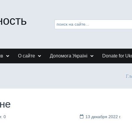
ность
ив
О сайте
Допомога Україні
Donate for Uk
Гл
чне
: 0
13 декабря 2022 г.