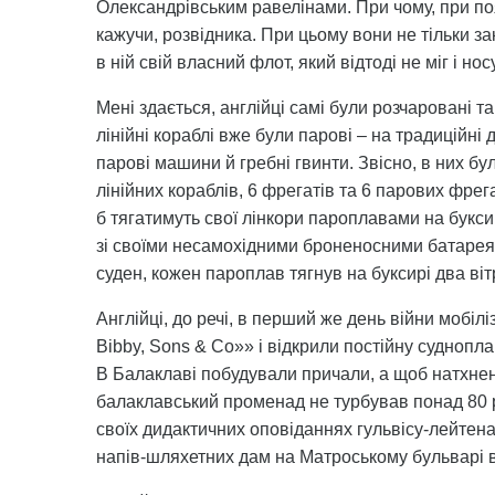
Олександрівським равелінами. При чому, при по
кажучи, розвідника. При цьому вони не тільки за
в ній свій власний флот, який відтоді не міг і но
Мені здається, англійці самі були розчаровані та
лінійні кораблі вже були парові – на традиційні 
парові машини й гребні гвинти. Звісно, в них бу
лінійних кораблів, 6 фрегатів та 6 парових фрег
б тягатимуть свої лінкори пароплавами на буксир
зі своїми несамохідними броненосними батареям
суден, кожен пароплав тягнув на буксирі два ві
Англійці, до речі, в перший же день війни мобіл
Bibby, Sons & Co»» і відкрили постійну суднопла
В Балаклаві побудували причали, а щоб натхнен
балаклавський променад не турбував понад 80 ро
своїх дидактичних оповіданнях гульвісу-лейтена
напів-шляхетних дам на Матроському бульварі 