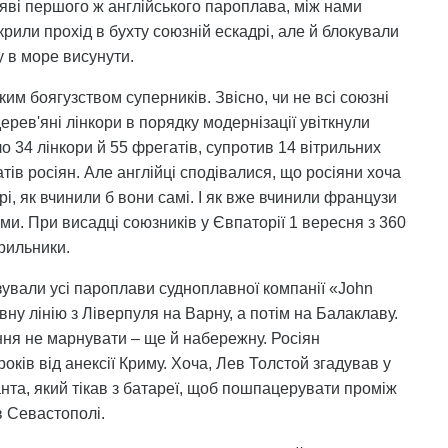
яві першого ж англійського пароплава, між нами
крили прохід в бухту союзній ескадрі, але й блокували
су в море висунути.
ким боягузством суперників. Звісно, чи не всі союзні
дерев'яні лінкори в порядку модернізації увіткнули
ло 34 лінкори й 55 фрегатів, супротив 14 вітрильних
атів росіян. Але англійці сподівалися, що росіяни хоча
і, як вчинили б вони самі. І як вже вчинили французи
и. При висадці союзників у Євпаторії 1 вересня з 360
трильники.
ізували усі пароплави судноплавної компанії «John
вну лінію з Ліверпуля на Варну, а потім на Балаклаву.
ня не марнувати – ще й набережну. Росіян
ків від анексії Криму. Хоча, Лев Толстой згадував у
нта, який тікав з батареї, щоб пошпацерувати проміж
в Севастополі.