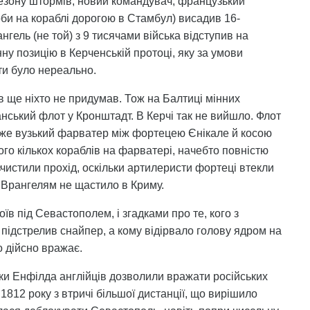
сезону штормів, новий командувач, французький
би на кораблі дорогою в Стамбул) висадив 16-
нгель (не той) з 9 тисячами війська відступив на
ну позицію в Керченській протоці, яку за умови
ти було нереально.
в ще ніхто не придумав. Тож на Балтиці мінних
нський флот у Кронштадт. В Керчі так не вийшло. Флот
уже вузький фарватер між фортецею Єнікале й косою
ого кількох кораблів на фарватері, начебто повністю
зчистили прохід, оскільки артилеристи фортеці втекли
 Врангелям не щастило в Криму.
в під Севастополем, і згадками про те, кого з
 підстрелив снайпер, а кому відірвало голову ядром на
о дійсно вражає.
івки Енфілда англійців дозволили вражати російських
812 року з втричі більшої дистанції, що вирішило