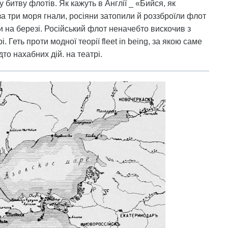
битву флотів. Як кажуть в Англії _ «Бийся, як
за три моря гнали, росіяни затопили й роззброїли флот
и на березі. Російський флот неначебто вискочив з
 Геть проти модної теорії fleet in being, за якою саме
то нахабних дій. на театрі.