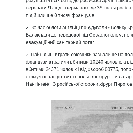
результати всіх битв, де російська армія намаг
перевагу. Як під Інкерманом, де 35 тисяч росіян 
підійшли ще 8 тисяч французів.
2. За час облоги англійці побудували «Велику К
Балаклави до передової під Севастополем, по як
евакуаційний санітарний потяг.
3. Найбільші втрати союзники зазнали не на пол
французи втратили вбитими 10240 чоловік, а від
вбитими 24371 чоловік і від хвороб 88775, попри 
стимулювало розвиток польової хірургії й лазар
Найтінгейл. З російської сторони хірург Пирого