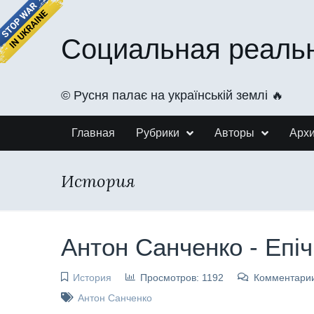
Социальная реаль
©️ Русня палає на українській землі 🔥
Главная
Рубрики
Авторы
Арх
История
Антон Санченко - Епі
История
Просмотров: 1192
Комментарии
Антон Санченко