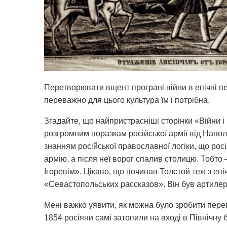
Перетворювати вщент програні війни в епічні пе
переважно для цього культура їм і потрібна.
Згадайте, що найпристрасніші сторінки «Війни і
розгромним поразкам російської армії від Напол
знанням російської православної логіки, що рос
армію, а після неї ворог спалив столицю. Тобто 
Ігоревім». Цікаво, що починав Толстой теж з епіч
«Севастопольських рассказов». Він був артилер
Мені важко уявити, як можна було зробити перем
1854 росіяни самі затопили на вході в Північну 