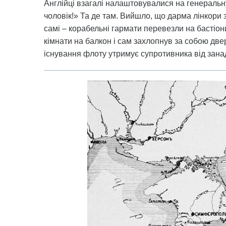
Англійці взагалі налаштовувалися на генеральну 
чоловік!» Та де там. Вийшло, що дарма лінкори 
самі – корабельні гармати перевезли на бастіон
кімнати на балкон і сам захлопнув за собою двері.
існування флоту утримує супротивника від занад