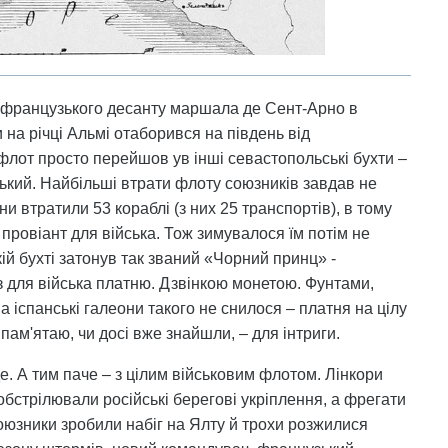
и французького десанту маршала де Сент-Арно в
 на річці Альмі отаборився на південь від
флот просто перейшов ув інші севастопольські бухти –
кий. Найбільші втрати флоту союзників завдав не
и втратили 53 кораблі (з них 25 транспортів), в тому
 провіант для війська. Тож зимувалося їм потім не
ій бухті затонув так званий «Чорний принц» -
з для війська платню. Дзвінкою монетою. Фунтами,
 іспанські галеони такого не снилося – платня на цілу
 пам'ятаю, чи досі вже знайшли, – для інтриги.
е. А тим паче – з цілим військовим флотом. Лінкори
 обстрілювали російські берегові укріплення, а фрегати
зники зробили набіг на Ялту й трохи розжилися