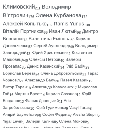
Климовский
Володимир
211
В’ятрович
Олена Курбанова
176
172
Алексей Копытько
Ramis Yunus
139
138
Віталій Портников
Иван Лютый
Дмитро
99
98
Вовнянко
Валентина Емінова
Кирилл
73
59
Данильченко
Сергей Ауслендер
Володимир
52
49
Завгородній
Юрий Христензен
Костянтин
42
42
Машовець
Олексій Петров
Валерій
40
40
Прозапас
Денис Казанский
Гліб Бабіч
35
34
29
Борислав Береза
Олена Добровольська
Тарас
24
21
Чорновіл
Александр Балу
Павел Казарин
21
20
19
Віктор Таран
Александр Коваленко
Мирослав
18
17
Гай
Мартин Брест
Кирилл Сазонов
Юрій
16
14
12
Богданов
Фашик Донецький
Агія
12
11
Загребельська
Юрій Гудименко
Vasyl Taras
10
9
8
Андрій Баумейстер
Софія Федина
Alesha Stupin
8
7
5
Yigal Levin
Валерій Калниш
Олена Монова
5
5
5
Александр Кушнарь
Михайло Подоляк
Олена