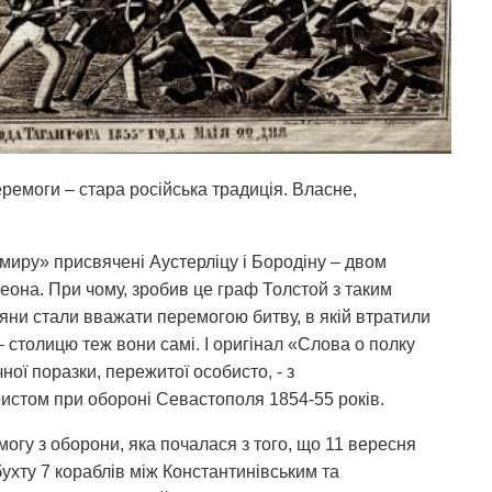
ремоги – стара російська традиція. Власне,
 миру» присвячені Аустерліцу і Бородіну – двом
еона. При чому, зробив це граф Толстой з таким
іяни стали вважати перемогою битву, в якій втратили
– столицю теж вони самі. І оригінал «Слова о полку
ної поразки, пережитої особисто, - з
истом при обороні Севастополя 1854-55 років.
огу з оборони, яка почалася з того, що 11 вересня
бухту 7 кораблів між Константинівським та