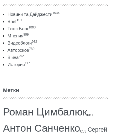
1534
Новини та Дайджести
1105
Brief
1003
ТекстБлог
999
Мнения
962
Видеоблоги
739
Авторское
292
Війна
117
История
Метки
Роман Цимбалюк
681
Антон Санченко
Сергей
653