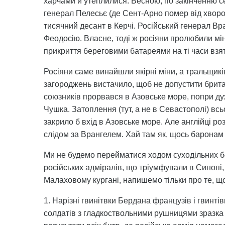
харчами й утеплилися. Весною, по закінченню 
генерал Пелесьє (де Сент-Арно помер від хворо
тисячний десант в Керчі. Російський генерал Вра
Феодосію. Власне, тоді ж росіяни пролюбили мін
прикриття береговими батареями на ті часи взя
Росіяни саме винайшли якірні міни, а тральщикі
загороджень вистачило, щоб не допустити брита
союзників прорвався в Азовське море, попри д
Чушка. Затоплення (тут, а не в Севастополі) всь
закрило б вхід в Азовське море. Але англійці ро
слідом за Врангелем. Хай там як, щось баронам
Ми не будемо перейматися ходом суходільних бої
російських адміралів, що тріумфували в Синопі,
Малаховому кургані, напишемо тільки про те, щ
1. Нарізні гвинітвки Бердана французів і гвинт
солдатів з гладкоствольними рушницями зразка 1