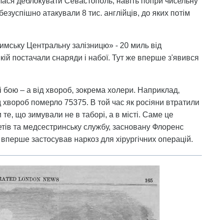
алася деблокувати Севастополь, навіть попри чисельну
безуспішно атакували 8 тис. англійців, до яких потім
римську Центральну залізницю» - 20 миль від
ій постачали снаряди і набої. Тут же вперше з'явився
і бою – а від хвороб, зокрема холери. Наприклад,
 хвороб померло 75375. В той час як росіяни втратили
те, що зимували не в таборі, а в місті. Саме це
етів та медсестринську службу, засновану Флоренс
в вперше застосував наркоз для хірургічних операцій.