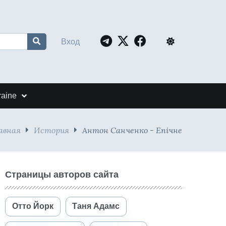
Вход
raine
авная
История
Антон Санченко - Епічне
Страницы авторов сайта
Отто Йорк
Таня Адамс