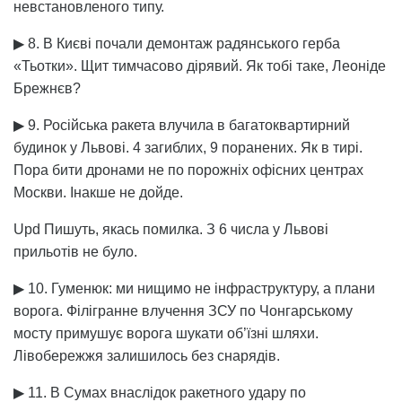
невстановленого типу.
▶ 8. В Києві почали демонтаж радянського герба
«Тьотки». Щит тимчасово дірявий. Як тобі таке, Леоніде
Брежнєв?
▶ 9. Російська ракета влучила в багатоквартирний
будинок у Львові. 4 загиблих, 9 поранених. Як в тирі.
Пора бити дронами не по порожніх офісних центрах
Москви. Інакше не дойде.
Upd Пишуть, якась помилка. З 6 числа у Львові
прильотів не було.
▶ 10. Гуменюк: ми нищимо не інфраструктуру, а плани
ворога. Філігранне влучення ЗСУ по Чонгарському
мосту примушує ворога шукати об’їзні шляхи.
Лівобережжя залишилось без снарядів.
▶ 11. В Сумах внаслідок ракетного удару по