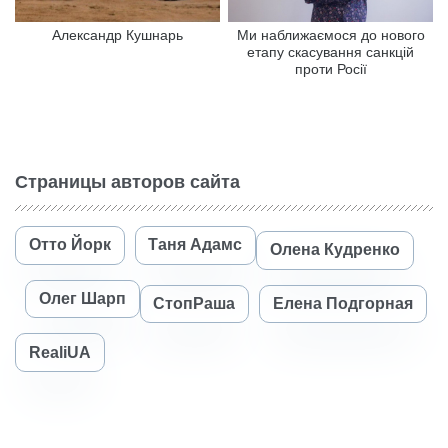
Александр Кушнарь
Ми наближаємося до нового
етапу скасування санкцій
проти Росії
Страницы авторов сайта
Отто Йорк
Таня Адамс
Олена Кудренко
Олег Шарп
СтопРаша
Елена Подгорная
RealiUA