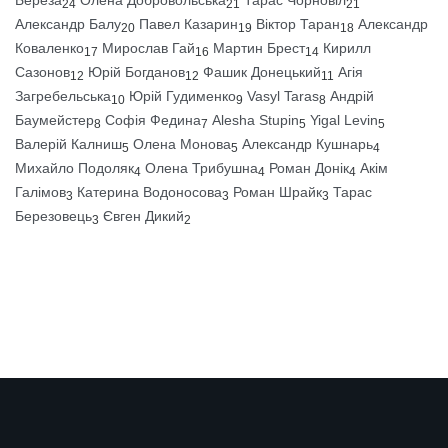
Береза
Олена Добровольська
Тарас Чорновіл
24
21
21
Александр Балу
Павел Казарин
Віктор Таран
Александр
20
19
18
Коваленко
Мирослав Гай
Мартин Брест
Кирилл
17
16
14
Сазонов
Юрій Богданов
Фашик Донецький
Агія
12
12
11
Загребельська
Юрій Гудименко
Vasyl Taras
Андрій
10
9
8
Баумейстер
Софія Федина
Alesha Stupin
Yigal Levin
8
7
5
5
Валерій Калниш
Олена Монова
Александр Кушнарь
5
5
4
Михайло Подоляк
Олена Трибушна
Роман Донік
Акім
4
4
4
Галімов
Катерина Водоносова
Роман Шрайк
Тарас
3
3
3
Березовець
Євген Дикий
3
2