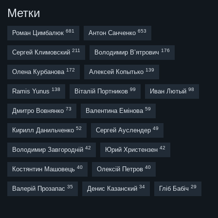
Метки
681
653
Роман Цимбалюк
Антон Санченко
211
176
Сергей Климовский
Володимир В’ятрович
172
139
Олена Курбанова
Алексей Копытько
138
99
98
Ramis Yunus
Віталій Портников
Иван Лютый
73
59
Дмитро Вовнянко
Валентина Емінова
52
49
Кирилл Данильченко
Сергей Ауслендер
42
42
Володимир Завгородній
Юрий Христензен
40
40
Костянтин Машовець
Олексій Петров
35
34
29
Валерій Прозапас
Денис Казанский
Гліб Бабіч