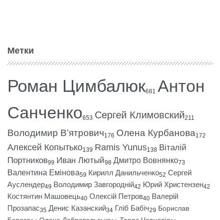
Метки
Роман Цимбалюк
Антон
681
Санченко
Сергей Климовский
653
211
Володимир В’ятрович
Олена Курбанова
176
172
Алексей Копытько
Ramis Yunus
Віталій
139
138
Портников
Иван Лютый
Дмитро Вовнянко
99
98
73
Валентина Емінова
Кирилл Данильченко
Сергей
59
52
Ауслендер
Володимир Завгородній
Юрий Христензен
49
42
42
Костянтин Машовець
Олексій Петров
Валерій
40
40
Прозапас
Денис Казанский
Гліб Бабіч
Борислав
35
34
29