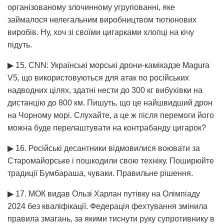
організованому злочинному угрупованні, яке
займалося нелегальним виробництвом тютюнових
виробів. Ну, хоч зі своїми цигарками хлопці на кічу
підуть.
▶ 15. CNN: Українські морські дрони-камікадзе Magura
V5, що використовуються для атак по російських
надводних цілях, здатні нести до 300 кг вибухівки на
дистанцію до 800 км. Пишуть, що це найшвидший дрон
на Чорному морі. Слухайте, а це ж після перемоги його
можна буде перелаштувати на контрабанду цигарок?
▶ 16. Російські десантники відмовилися воювати за
Старомайорське і пошкодили свою техніку. Поширюйте
традиції Бумбараша, чуваки. Правильне рішення.
▶ 17. МОК видав Ользі Харлан путівку на Олімпіаду
2024 без кваліфікації. Федерація фехтування змінила
правила змагань, за якими тиснути руку супротивнику в