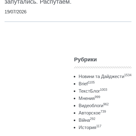
запутались. Распутаем.
19/07/2026
Рубрики
1534
Новини та Дайджести
1105
Brief
1003
ТекстБлог
999
Мнения
962
Видеоблоги
739
Авторское
292
Війна
117
История