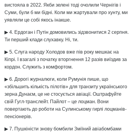
вистояла в 2022. Якби зелені тоді очолили Чернігів і
Суми, були б ми бідні. Коли ми жартували про хунту, ми
уявляли це собі якось інакше.
▶ 4. Ердоган і Путін домовились зідзвонитися 2 серпня.
Ти перший клади слухавку. Ні, ти.
▶ 5. Слуга народу Холодов вже пів року мешкає на
Кіпрі. І взагалі з початку вторгнення 12 разів виїздив за
кордон. Служить з комфортом.
▶ 6. Дорогі журналюги, коли Румунія пише, що
«збільшить кількість пілотів» для транзиту українського
зерна Дунаєм, це не стосується авіації. Оштрафуйте
свій Гугл-транслейт. Пайлот – це лоцман. Вони
повертають до роботи на Сулинському гирлі лоцманів-
пенсіонерів.
▶ 7. Пушкіністи знову бомбили Зміїний авіабомбами