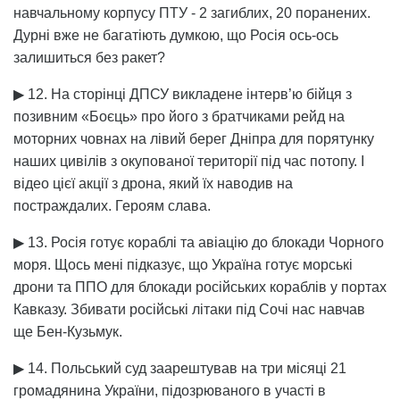
навчальному корпусу ПТУ - 2 загиблих, 20 поранених.
Дурні вже не багатіють думкою, що Росія ось-ось
залишиться без ракет?
▶ 12. На сторінці ДПСУ викладене інтерв’ю бійця з
позивним «Боєць» про його з братчиками рейд на
моторних човнах на лівий берег Дніпра для порятунку
наших цивілів з окупованої території під час потопу. І
відео цієї акції з дрона, який їх наводив на
постраждалих. Героям слава.
▶ 13. Росія готує кораблі та авіацію до блокади Чорного
моря. Щось мені підказує, що Україна готує морські
дрони та ППО для блокади російських кораблів у портах
Кавказу. Збивати російські літаки під Сочі нас навчав
ще Бен-Кузьмук.
▶ 14. Польський суд заарештував на три місяці 21
громадянина України, підозрюваного в участі в