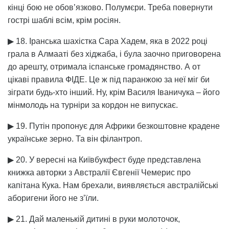
кінці бою не обов’язково. Полумєри. Треба повернути
гострі шаблі всім, крім росіян.
▶ 18. Іранська шахістка Сара Хадем, яка в 2022 році
грала в Алмааті без хіджаба, і була заочно приговорена
до арешту, отримала іспанське громадянство. А от
цікаві правила ФІДЕ. Це ж під паранжою за неї міг би
зіграти будь-хто інший. Ну, крім Василя Іваничука – його
мінмолодь на турніри за кордон не випускає.
▶ 19. Путін пропонує для Африки безкоштовне крадене
українське зерно. Та він філантроп.
▶ 20. У вересні на Київбукфест буде представлена
книжка авторки з Австралії Євгенії Чемерис про
капітана Кука. Нам брехали, виявляється австралійські
аборигени його не з’їли.
▶ 21. Дай маленькій дитині в руки молоточок,