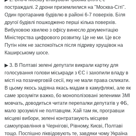
постраждалі. 2 дрони приземлилися на "Москва-Сіті".
Один протаранив будівлю в районі 6-7 поверхів. Біля
другої будівлі пошкоджено перші кілька поверхів.
Вибуховою хвилею з офісу винесло документацію
Міністерства цифрового розвитку. Це не ми. Це все
Путін ніяк не заспокоїться після підриву хрущівок на
Каширському шосе.
▶ 3. В Полтаві зелені депутати викрали картку для
голосування голови міськради з ЄС і захопили владу в
місті на позачерговій сесії, яку не мали права скликати.
В цьому якось задіяна якась мадам в камуфляжі, але як
саме зрозуміти важко, бо монополізовані зеленими ЗМІ
мовчать, доводиться читати перепалки депутатів у ФБ,
мало зрозумілі не полтавцям. Хай там як, програвши
місцеві вибори, зелені контратакують місцеве
самоуправління в Чернігові, Рівному, Києві, Полтаві
тощо. Поспішно ліквідовують те, завдяки чому Україна