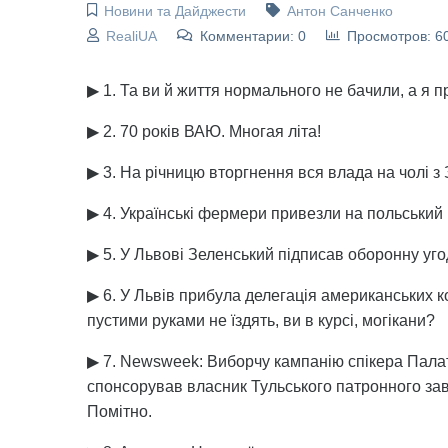
Новини та Дайджести
Антон Санченко
RealiUA
Комментарии: 0
Просмотров: 6
▶ 1. Та ви й життя нормального не бачили, а я
▶ 2. 70 років ВАЮ. Многая літа!
▶ 3. На річницю вторгнення вся влада на чолі з 
▶ 4. Українські фермери привезли на польський 
▶ 5. У Львові Зеленський підписав оборонну уго
▶ 6. У Львів прибула делегація американських ко
пустими руками не їздять, ви в курсі, могікани?
▶ 7. Newsweek: Виборчу кампанію спікера Пала
спонсорував власник Тульського патронного зав
Помітно.