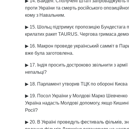
▶ 14. Байден: Сполучені Штаті запроваджують по
проти України та смерть російського опозиційно
кому з Навальним.
▶ 15. Шольц підтримує пропозицію Бундестага пр
крилатих ракет TAURUS. Чергова гримаса демокр
▶ 16. Макрон проведе український самміт в Париж
вже була заготовлена.
▶ 17. Індія просить достроково звільнити з армії
непальці?
▶ 18. Парламент утворив ТЦК по обороні Києва 
▶ 19. Посол України у Молдові Марко Шевченко за
Україна надасть Молдові допомогу, якщо Кишині
Росії?
▶ 20. В Україні проведуть фестиваль фільмів, зня