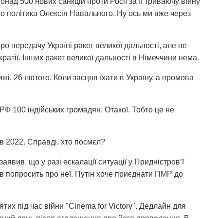
над 500 нових санкцій проти Росії за її триваючу війну
го політика Олексія Навального. Ну ось ми вже через
о передачу Україні ракет великої дальності, але не
атії. Інших ракет великої дальності в Німеччини нема.
і, 26 лютого. Коли засцяв їхати в Україну, а промова
 РФ 100 індійських громадян. Отакої. Тобто це не
в 2022. Справді, хто посмєл?
явив, що у разі ескалації ситуації у Придністров’ї
в попросить про неї. Путін хоче приєднати ПМР до
тих під час війни "Cinema for Victory". Дедлайн для