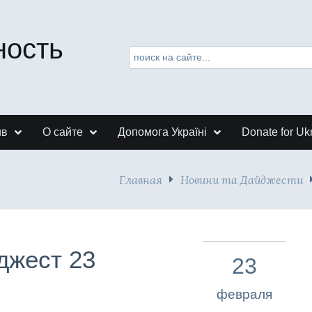
ность
ив
О сайте
Допомога Україні
Donate for Uk
Главная
Новини та Дайджести
джест 23
23
февраля