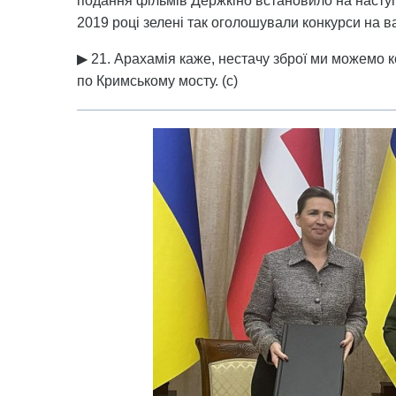
подання фільмів Держкіно встановило на насту
2019 році зелені так оголошували конкурси на ва
▶ 21. Арахамія каже, нестачу зброї ми можемо
по Кримському мосту. (с)