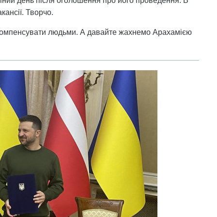
пний день після оголошення про його проведення. В
кансії. Творчо.
 компенсувати людьми. А давайте жахнемо Арахамією