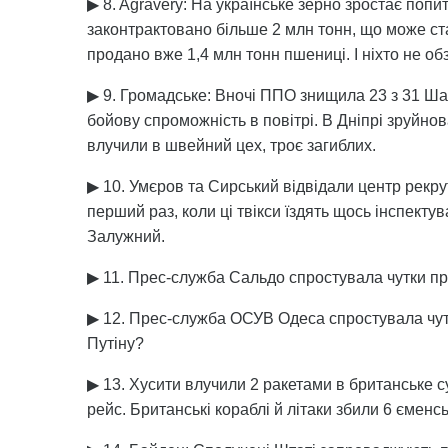
▶ 8. Agravery: На українське зерно зростає попит
законтрактовано більше 2 млн тонн, що може ст
продано вже 1,4 млн тонн пшениці. І ніхто не о
▶ 9. Громадське: Вночі ППО знищила 23 з 31 Шах
бойову спроможність в повітрі. В Дніпрі зруйно
влучили в швейний цех, троє загиблих.
▶ 10. Умєров та Сирський відвідали центр рекру
перший раз, коли ці твікси їздять щось інспекту
Залужний.
▶ 11. Прес-служба Сальдо спростувала чутки пр
▶ 12. Прес-служба ОСУВ Одеса спростувала чу
Путіну?
▶ 13. Хусити влучили 2 ракетами в британське 
рейс. Британські кораблі й літаки збили 6 єменс