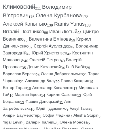
Климовский
Володимир
211
В’ятрович
Олена Курбанова
176
172
Алексей Копытько
Ramis Yunus
139
138
Віталій Портников
Иван Лютый
Дмитро
99
98
Вовнянко
Валентина Емінова
Кирилл
73
59
Данильченко
Сергей Ауслендер
Володимир
52
49
Завгородній
Юрий Христензен
Костянтин
42
42
Машовець
Олексій Петров
Валерій
40
40
Прозапас
Денис Казанский
Гліб Бабіч
35
34
29
Борислав Береза
Олена Добровольська
Тарас
24
21
Чорновіл
Александр Балу
Павел Казарин
21
20
19
Віктор Таран
Александр Коваленко
Мирослав
18
17
Гай
Мартин Брест
Кирилл Сазонов
Юрій
16
14
12
Богданов
Фашик Донецький
Агія
12
11
Загребельська
Юрій Гудименко
Vasyl Taras
10
9
8
Андрій Баумейстер
Софія Федина
Alesha Stupin
8
7
5
Yigal Levin
Валерій Калниш
Олена Монова
5
5
5
Александр Кушнарь
Михайло Подоляк
Олена