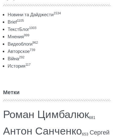
1534
Новини та Дайджести
1105
Brief
1003
ТекстБлог
999
Мнения
962
Видеоблоги
739
Авторское
292
Війна
117
История
Метки
Роман Цимбалюк
681
Антон Санченко
Сергей
653