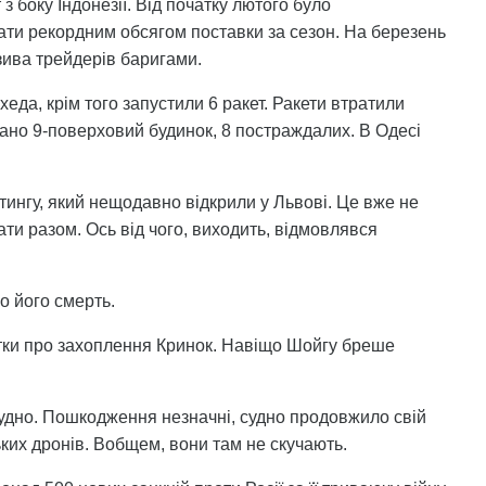
 з боку Індонезії. Від початку лютого було
ати рекордним обсягом поставки за сезон. На березень
бзива трейдерів баригами.
еда, крім того запустили 6 ракет. Ракети втратили
вано 9-поверховий будинок, 8 постраждалих. В Одесі
тингу, який нещодавно відкрили у Львові. Це вже не
вати разом. Ось від чого, виходить, відмовлявся
о його смерть.
тки про захоплення Кринок. Навіщо Шойгу бреше
судно. Пошкодження незначні, судно продовжило свій
ьких дронів. Вобщем, вони там не скучають.