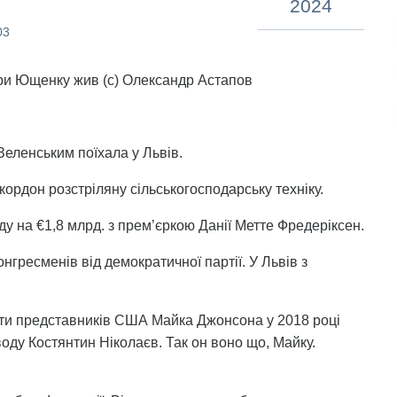
2024
03
 при Ющенку жив (с) Олександр Астапов
Зеленським поїхала у Львів.
кордон розстріляну сільськогосподарську техніку.
ду на €1,8 млрд. з прем’єркою Данії Метте Фредеріксен.
нгресменів від демократичної партії. У Львів з
ти представників США Майка Джонсона у 2018 році
оду Костянтин Ніколаєв. Так он воно що, Майку.