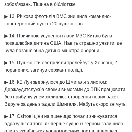
зобов’язань. Тішина в бібліотєкє!
▶ 13. Річкова флотилія ВМС знищила командно-
спостережний пункт і 20 пушкіністів.
▶ 14. Причиною усунення глави МЗС Китаю була
позашлюбна дитина США. Навіть страшно уявити, де
була позашлюбна дитина міністра оборони.
▶ 15. Пушкіністи обстріляли тролейбус у Херсоні, 2
поранених, загинув сержант поліції.
▶ 16. КБ Луч звернулося до Шмигаля з листом:
Держаудитслужба своїми вимогами до ВПК працювати
без прибутку унеможливлює створення нових ракет.
Вдруге за день згадали Шмигаля. Мабуть скоро знімуть.
▶ 17. Світові ціни на пшеницю почали знижуватися
одразу після того, як перше судно із зерном залишило
один з українських чорноморських портів, вперше з