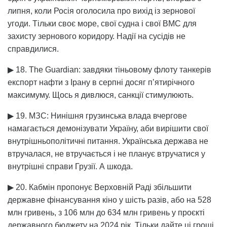
липня, коли Росія оголосила про вихід із зернової
угоди. Тільки своє море, свої судна і свої ВМС для
захисту зернового коридору. Надії на сусідів не
справдилися.
▶ 18. The Guardian: завдяки тіньовому флоту танкерів
експорт нафти з Ірану в серпні досяг пʼятирічного
максимуму. Щось я дивлюся, санкції стимулюють.
▶ 19. МЗС: Нинішня грузинська влада вчергове
намагається демонізувати Україну, аби вирішити свої
внутрішньополітичні питання. Українська держава не
втручалася, не втручається і не планує втручатися у
внутрішні справи Грузії. А шкода.
▶ 20. Кабмін пропонує Верховній Раді збільшити
державне фінансування кіно у шість разів, або на 528
млн гривень, з 106 млн до 634 млн гривень у проєкті
державного бюджету на 2024 рік. Тільки дайте ці гроші