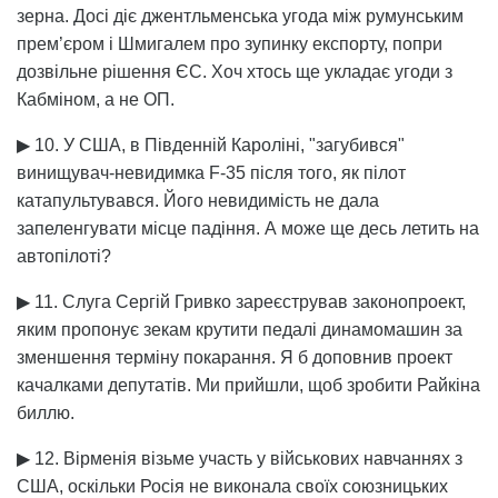
зерна. Досі діє джентльменська угода між румунським
прем’єром і Шмигалем про зупинку експорту, попри
дозвільне рішення ЄС. Хоч хтось ще укладає угоди з
Кабміном, а не ОП.
▶ 10. У США, в Південній Кароліні, "загубився"
винищувач-невидимка F-35 після того, як пілот
катапультувався. Його невидимість не дала
запеленгувати місце падіння. А може ще десь летить на
автопілоті?
▶ 11. Слуга Сергій Гривко зареєстрував законопроект,
яким пропонує зекам крутити педалі динамомашин за
зменшення терміну покарання. Я б доповнив проект
качалками депутатів. Ми прийшли, щоб зробити Райкіна
биллю.
▶ 12. Вірменія візьме участь у військових навчаннях з
США, оскільки Росія не виконала своїх союзницьких