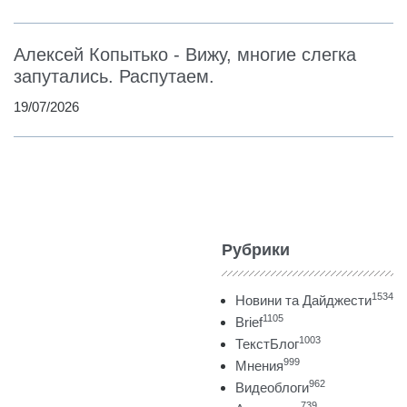
Алексей Копытько - Вижу, многие слегка
запутались. Распутаем.
19/07/2026
Рубрики
1534
Новини та Дайджести
1105
Brief
1003
ТекстБлог
999
Мнения
962
Видеоблоги
739