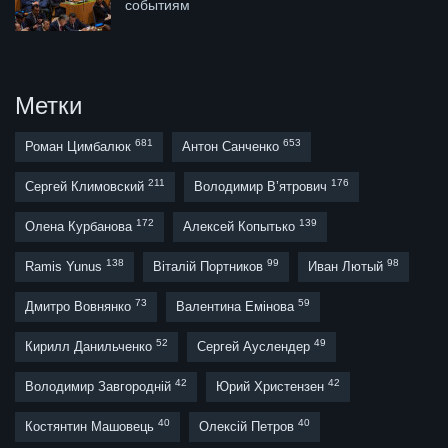
событиям
Метки
681
653
Роман Цимбалюк
Антон Санченко
211
176
Сергей Климовский
Володимир В’ятрович
172
139
Олена Курбанова
Алексей Копытько
138
99
98
Ramis Yunus
Віталій Портников
Иван Лютый
73
59
Дмитро Вовнянко
Валентина Емінова
52
49
Кирилл Данильченко
Сергей Ауслендер
42
42
Володимир Завгородній
Юрий Христензен
40
40
Костянтин Машовець
Олексій Петров