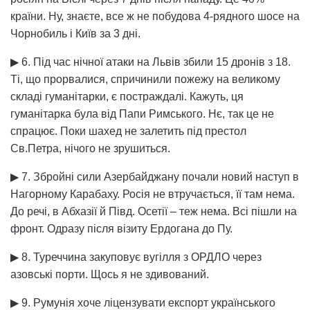
країни. Ну, знаєте, все ж не побудова 4-рядного шосе на
Чорнобиль і Київ за 3 дні.
▶ 6. Під час нічної атаки на Львів збили 15 дронів з 18.
Ті, що прорвалися, спричинили пожежу на великому
складі гуманітарки, є постраждалі. Кажуть, ця
гуманітарка була від Папи Римського. Нє, так це не
спрацює. Поки шахед не залетить під престол
Св.Петра, нічого не зрушиться.
▶ 7. Збройні сили Азербайджану почали новий наступ в
Нагорному Карабаху. Росія не втручається, її там нема.
До речі, в Абхазії й Півд. Осетії – теж нема. Всі пішли на
фронт. Одразу після візиту Ердогана до Пу.
▶ 8. Туреччина закуповує вугілля з ОРДЛО через
азовські порти. Щось я не здивований.
▶ 9. Румунія хоче ліцензувати експорт українського