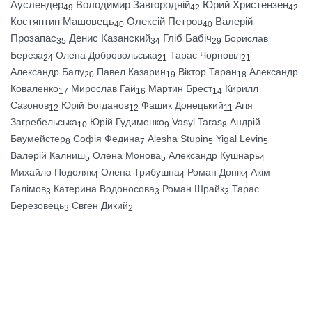
Ауслендер
Володимир Завгородній
Юрий Христензен
49
42
42
Костянтин Машовець
Олексій Петров
Валерій
40
40
Прозапас
Денис Казанский
Гліб Бабіч
Борислав
35
34
29
Береза
Олена Добровольська
Тарас Чорновіл
24
21
21
Александр Балу
Павел Казарин
Віктор Таран
Александр
20
19
18
Коваленко
Мирослав Гай
Мартин Брест
Кирилл
17
16
14
Сазонов
Юрій Богданов
Фашик Донецький
Агія
12
12
11
Загребельська
Юрій Гудименко
Vasyl Taras
Андрій
10
9
8
Баумейстер
Софія Федина
Alesha Stupin
Yigal Levin
8
7
5
5
Валерій Калниш
Олена Монова
Александр Кушнарь
5
5
4
Михайло Подоляк
Олена Трибушна
Роман Донік
Акім
4
4
4
Галімов
Катерина Водоносова
Роман Шрайк
Тарас
3
3
3
Березовець
Євген Дикий
3
2