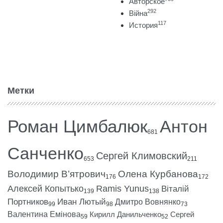
Авторское
292
Війна
117
История
Метки
Роман Цимбалюк
Антон
681
Санченко
Сергей Климовский
653
211
Володимир В’ятрович
Олена Курбанова
176
172
Алексей Копытько
Ramis Yunus
Віталій
139
138
Портников
Иван Лютый
Дмитро Вовнянко
99
98
73
Валентина Емінова
Кирилл Данильченко
Сергей
59
52