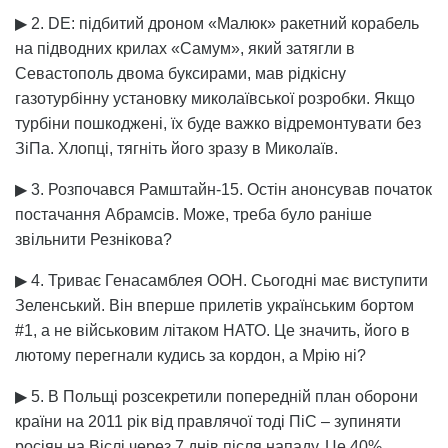
▶ 2. DE: підбитий дроном «Малюк» ракетний корабель
на підводних крилах «Самум», який затягли в
Севастополь двома буксирами, мав рідкісну
газотурбінну установку миколаївської розробки. Якщо
турбіни пошкоджені, їх буде важко відремонтувати без
ЗіПа. Хлопці, тягніть його зразу в Миколаїв.
▶ 3. Розпочався Рамштайн-15. Остін анонсував початок
постачання Абрамсів. Може, треба було раніше
звільнити Резнікова?
▶ 4. Триває Генасамблея ООН. Сьогодні має виступити
Зеленський. Він вперше прилетів українським бортом
#1, а не військовим літаком НАТО. Це значить, його в
лютому перегнали кудись за кордон, а Мрію ні?
▶ 5. В Польщі розсекретили попередній план оборони
країни на 2011 рік від правлячої тоді ПіС – зупиняти
росіян на Віслі через 7 днів після нападу. Це 40%