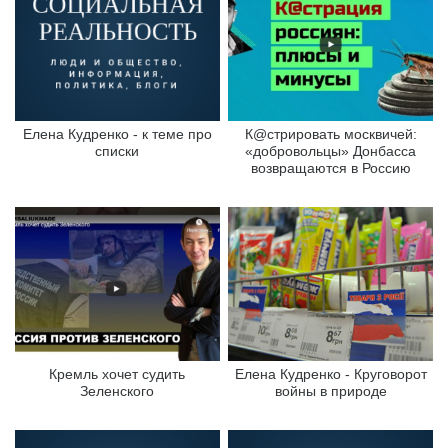
Елена Кудренко - к теме про
К@стрировать москвичей:
списки
«добровольцы» Донбасса
возвращаются в Россию
Кремль хочет судить
Елена Кудренко - Круговорот
Зеленского
войны в природе