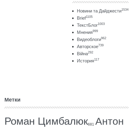
1534
Новини та Дайджести
1105
Brief
1003
ТекстБлог
999
Мнения
962
Видеоблоги
739
Авторское
292
Війна
117
История
Метки
Роман Цимбалюк
Антон
681