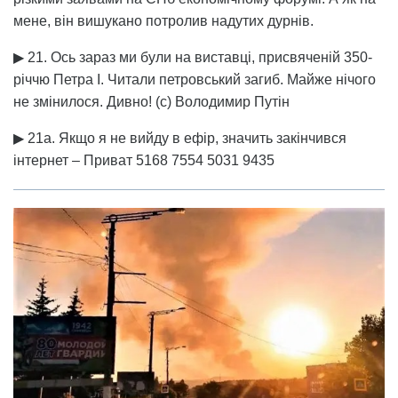
мене, він вишукано потролив надутих дурнів.
▶ 21. Ось зараз ми були на виставці, присвяченій 350-
річчю Петра I. Читали петровський загиб. Майже нічого
не змінилося. Дивно! (с) Володимир Путін
▶ 21а. Якщо я не вийду в ефір, значить закінчився
інтернет – Приват 5168 7554 5031 9435