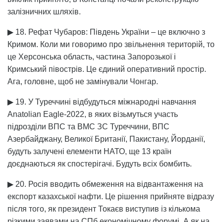
залізничних шляхів.
▶ 18. Рефат Чубаров: Південь України – це включно з
Кримом. Коли ми говоримо про звільнення територій, то
це Херсонська область, частина Запорозької і
Кримський півострів. Це єдиний оперативний простір.
Ага, головне, щоб не замінували Чонгар.
▶ 19. У Туреччині відбудуться міжнародні навчання
Anatolian Eagle-2022, в яких візьмуться участь
підрозділи ВПС та ВМС ЗС Туреччини, ВПС
Азербайджану, Великої Британії, Пакистану, Йорданії,
будуть залучені елементи НАТО, ще 13 країн
доєднаються як спостерігачі. Будуть всіх бомбить.
▶ 20. Росія вводить обмеження на відвантаження на
експорт казахської нафти. Це рішення прийняте відразу
після того, як президент Токаєв виступив із кількома
різкими заявами на СПб економічному форумі. А як на