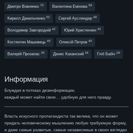
73
59
Дмитро Вовнянко
Валентина Емінова
52
49
Кирилл Данильченко
Сергей Ауслендер
42
42
Володимир Завгородній
Юрий Христензен
40
40
Костянтин Машовець
Олексій Петров
35
34
29
Валерій Прозапас
Денис Казанский
Гліб Бабіч
Информация
Блуждая в потоках дезинформации,
каждый может найти свою… удобную для него правду.
Власть искусного пропагандиста так велика, что он может
придать человеческому мышлению любую требуемую форму,
и даже самые развитые, самые независимые в своих взглядах