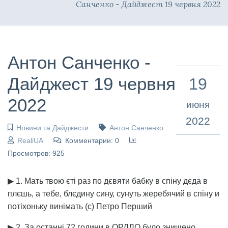
Санченко - Дайджест 19 червня 2022
Антон Санченко -
Дайджест 19 червня
19
2022
июня
2022
Новини та Дайджести
Антон Санченко
RealiUA
Комментарии: 0
Просмотров: 925
▶ 1. Мать твою єті раз по дєвяти бабку в спіну дєда в
плєшь, а тебе, блєдину сину, сунуть жеребячий в спіну и
потіхоньку винімать (с) Петро Перший
▶ 2. За останні 72 години в ОРДЛО було знищено