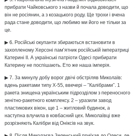
прибрати Чайковського з назви й почала доводити, що
він не росіянин, а з козацького роду. Ще трохи і вчена
рада стане доводити, що любимо ми його не тільки за
це.
▶ 6. Російські окупанти збираються встановити в
захопленому Херсоні пам’ятник російській імператриці
Катерині ІІ. А українські патріоти Одесі прибирати
Катерину не поспішають. Ето же наша імперія.
▶ 7. За минулу добу ворог двічі обстріляв Миколаїв:
вдень ракетами типу Х-55, ввечері – "Калібрами". 1
ракета знищена українським підрозділом з переносного
зенітно-ракетного комплексу. 2 – уразили завод
пластикових вікон, ще 1 – житловий будинок, а
наступна влучила в ковбасний цех. Миколаївці вже
розрізняють Калібри від Оніксів на звук.
▶ 8. Після Миколаєва Зеленський приїхав до Одеси, де