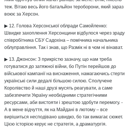
теж. Вітаю весь його батальйон тероборони, який зараз
воює за Херсон.
▶ 12. Голова Херсонської облради Самойленко:
Швидке захоплення Херсонщини відбулося через зраду
співробітника СБУ Садохіна – помічника начальника
облуправління. Так і знав, що Размік ні в чом ні вінават.
▶ 13. Джонсон: З прикрістю зазначу, що нам треба
готуватися до затяжної війни, бо Путін перейшов до
військової кампанії на виснаження, намагаючись стерти
українські сили дедалі більшою силою. Сполучене
Королівство й наші друзі мусять реагувати, а саме
забезпечити Україну необхідними стратегічними
ресурсами, аби вистояти і зрештою здобути перемогу. -
А в мене відчуття, як на Майдані в лютому – все
вирішиться несподівано швидко, бо так вимагає сюжет.
Цією історією керує не стратегія, а драматургія.