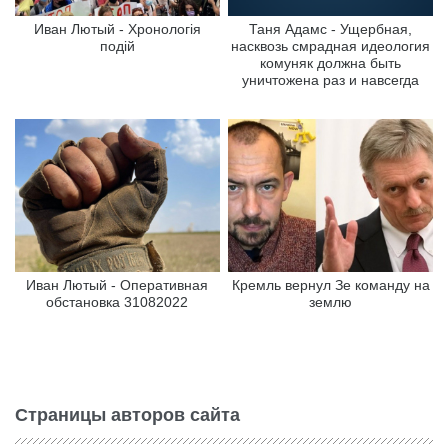
Иван Лютый - Хронологiя
Таня Адамс - Ущербная,
подiй
насквозь смрадная идеология
комуняк должна быть
уничтожена раз и навсегда
Иван Лютый - Оперативная
Кремль вернул Зе команду на
обстановка 31082022
землю
Страницы авторов сайта