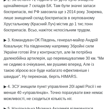
щонайменше 7 складів БК. Там були значні запаси
боєприпасів, які РФ завозила ще з 2014 року. Зокрема,
лише знищений склад боєприпасів в окупованому
Хрустальному (Красний Луч) містив до 1 тис.тонн
боєприпасів. Всьо, нажітоє нєпосільним трудом.
▶ 3. Командувач ОК Південь, генерал-майор Андрій
Ковальчук: На південному напрямку Збройні сили
України готові йти у контрнаступ, але їм потрібна
далекобійна артилерія, що перевищуватиме 30 км. “Ми
не сидимо в очікуванні, ми рушимо вперед. Але із
такою зброєю все буде набагато ефективніше і
швидше”. Ну переконав, беріть HIMARS.
▶ 4. ЗСУ знищили пункт управління 20ї армії Росії і не
менше 40 «управлінців». Точно порахувати вже немає
можливості, не сходиться кількість ніг.
▶ 5. Національна Музична Академія відмовилася