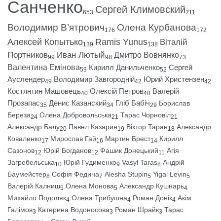
Санченко
Сергей Климовский
653
211
Володимир В’ятрович
Олена Курбанова
176
172
Алексей Копытько
Ramis Yunus
Віталій
139
138
Портников
Иван Лютый
Дмитро Вовнянко
99
98
73
Валентина Емінова
Кирилл Данильченко
Сергей
59
52
Ауслендер
Володимир Завгородній
Юрий Христензен
49
42
42
Костянтин Машовець
Олексій Петров
Валерій
40
40
Прозапас
Денис Казанский
Гліб Бабіч
Борислав
35
34
29
Береза
Олена Добровольська
Тарас Чорновіл
24
21
21
Александр Балу
Павел Казарин
Віктор Таран
Александр
20
19
18
Коваленко
Мирослав Гай
Мартин Брест
Кирилл
17
16
14
Сазонов
Юрій Богданов
Фашик Донецький
Агія
12
12
11
Загребельська
Юрій Гудименко
Vasyl Taras
Андрій
10
9
8
Баумейстер
Софія Федина
Alesha Stupin
Yigal Levin
8
7
5
5
Валерій Калниш
Олена Монова
Александр Кушнарь
5
5
4
Михайло Подоляк
Олена Трибушна
Роман Донік
Акім
4
4
4
Галімов
Катерина Водоносова
Роман Шрайк
Тарас
3
3
3