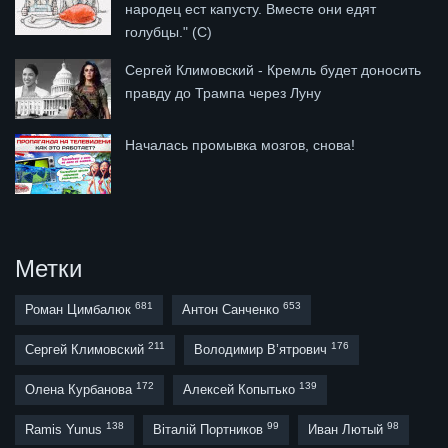
народец ест капусту. Вместе они едят
голубцы." (С)
Сергей Климовский - Кремль будет доносить
правду до Трампа через Луну
Началась промывка мозгов, снова!
Метки
681
653
Роман Цимбалюк
Антон Санченко
211
176
Сергей Климовский
Володимир В’ятрович
172
139
Олена Курбанова
Алексей Копытько
138
99
98
Ramis Yunus
Віталій Портников
Иван Лютый