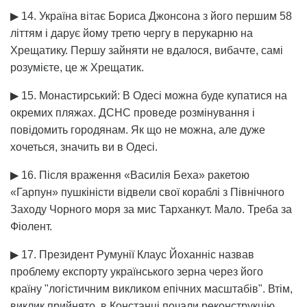
▶ 14. Україна вітає Бориса Джонсона з його першим 58
літтям і дарує йому третю чергу в перукарню на
Хрещатику. Першу зайняти не вдалося, вибачте, самі
розумієте, це ж Хрещатик.
▶ 15. Монастирський: В Одесі можна буде купатися на
окремих пляжах. ДСНС проведе розмінування і
повідомить городянам. Як що не можна, але дуже
хочеться, значить ви в Одесі.
▶ 16. Після враження «Василія Беха» ракетою
«Гарпун» пушкіністи відвели свої кораблі з Північного
Заходу Чорного моря за мис Тарханкут. Мало. Треба за
Фіолент.
▶ 17. Президент Румунії Клаус Йоханніс назвав
проблему експорту українського зерна через його
країну "логістичним викликом епічних масштабів". Втім,
виклик прийнято, в Констанці почали реконструкцію