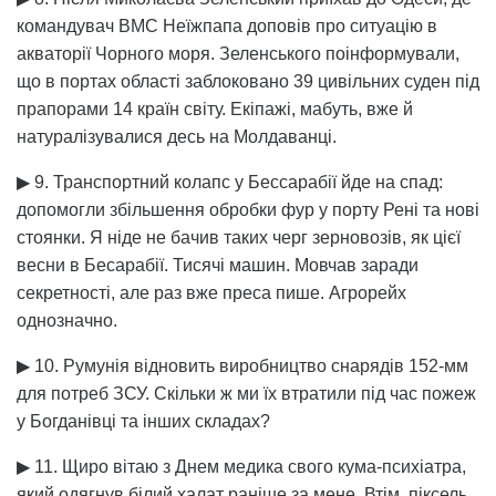
командувач ВМС Неїжпапа доповів про ситуацію в
акваторії Чорного моря. Зеленського поінформували,
що в портах області заблоковано 39 цивільних суден під
прапорами 14 країн світу. Екіпажі, мабуть, вже й
натуралізувалися десь на Молдаванці.
▶ 9. Транспортний колапс у Бессарабії йде на спад:
допомогли збільшення обробки фур у порту Рені та нові
стоянки. Я ніде не бачив таких черг зерновозів, як цієї
весни в Бесарабії. Тисячі машин. Мовчав заради
секретності, але раз вже преса пише. Агрорейх
однозначно.
▶ 10. Румунія відновить виробництво снарядів 152-мм
для потреб ЗСУ. Скільки ж ми їх втратили під час пожеж
у Богданівці та інших складах?
▶ 11. Щиро вітаю з Днем медика свого кума-психіатра,
який одягнув білий халат раніше за мене. Втім, піксель