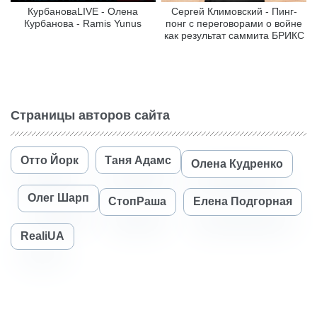
КурбановаLIVE - Олена
Сергей Климовский - Пинг-
Курбанова - Ramis Yunus
понг с переговорами о войне
как результат саммита БРИКС
Страницы авторов сайта
Отто Йорк
Таня Адамс
Олена Кудренко
Олег Шарп
СтопРаша
Елена Подгорная
RealiUA