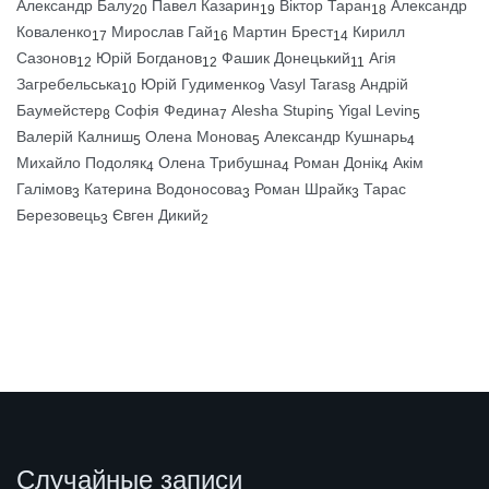
Александр Балу
Павел Казарин
Віктор Таран
Александр
20
19
18
Коваленко
Мирослав Гай
Мартин Брест
Кирилл
17
16
14
Сазонов
Юрій Богданов
Фашик Донецький
Агія
12
12
11
Загребельська
Юрій Гудименко
Vasyl Taras
Андрій
10
9
8
Баумейстер
Софія Федина
Alesha Stupin
Yigal Levin
8
7
5
5
Валерій Калниш
Олена Монова
Александр Кушнарь
5
5
4
Михайло Подоляк
Олена Трибушна
Роман Донік
Акім
4
4
4
Галімов
Катерина Водоносова
Роман Шрайк
Тарас
3
3
3
Березовець
Євген Дикий
3
2
Случайные записи