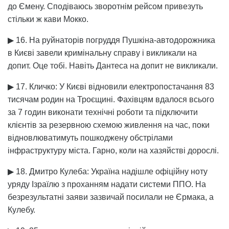
до Ємену. Сподіваюсь зворотнім рейсом привезуть
стільки ж кави Мокко.
▶ 16. На руйнаторів погруддя Пушкіна-автодорожника
в Києві завели кримінальну справу і викликали на
допит. Оце тобі. Навіть Дантеса на допит не викликали.
▶ 17. Кличко: У Києві відновили електропостачання 83
тисячам родин на Троєщині. Фахівцям вдалося всього
за 7 годин виконати технічні роботи та підключити
клієнтів за резервною схемою живлення на час, поки
відновлюватимуть пошкоджену обстрілами
інфраструктуру міста. Гарно, коли на хазяйстві дорослі.
▶ 18. Дмитро Кулеба: Україна надішле офіційну ноту
уряду Ізраїлю з проханням надати системи ППО. На
безрезультатні заяви зазвичай посилали не Єрмака, а
Кулебу.