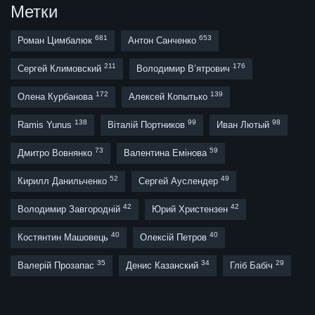
Метки
681
653
Роман Цимбалюк
Антон Санченко
211
176
Сергей Климовский
Володимир В’ятрович
172
139
Олена Курбанова
Алексей Копытько
138
99
98
Ramis Yunus
Віталій Портников
Иван Лютый
73
59
Дмитро Вовнянко
Валентина Емінова
52
49
Кирилл Данильченко
Сергей Ауслендер
42
42
Володимир Завгородній
Юрий Христензен
40
40
Костянтин Машовець
Олексій Петров
35
34
29
Валерій Прозапас
Денис Казанский
Гліб Бабіч