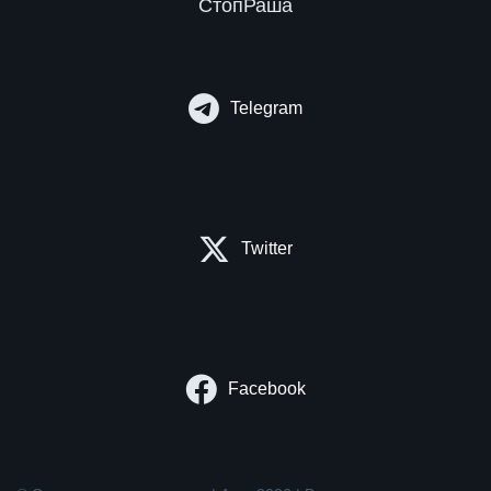
СтопРаша
Telegram
Twitter
Facebook