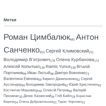
Метки
Роман Цимбалюк
Антон
681
Санченко
Сергей Климовский
653
211
Володимир В’ятрович
Олена Курбанова
176
172
Алексей Копытько
Ramis Yunus
Віталій
139
138
Портников
Иван Лютый
Дмитро Вовнянко
99
98
73
Валентина Емінова
Кирилл Данильченко
Сергей
59
52
Ауслендер
Володимир Завгородній
Юрий Христензен
49
42
42
Костянтин Машовець
Олексій Петров
Валерій
40
40
Прозапас
Денис Казанский
Гліб Бабіч
Борислав
35
34
29
Береза
Олена Добровольська
Тарас Чорновіл
24
21
21