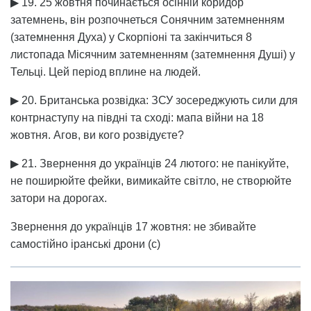
▶ 19. 25 жовтня починається осінній коридор
затемнень, він розпочнеться Сонячним затемненням
(затемнення Духа) у Скорпіоні та закінчиться 8
листопада Місячним затемненням (затемнення Душі) у
Тельці. Цей період вплине на людей.
▶ 20. Британська розвідка: ЗСУ зосереджують сили для
контрнаступу на півдні та сході: мапа війни на 18
жовтня. Агов, ви кого розвідуєте?
▶ 21. Звернення до українців 24 лютого: не панікуйте,
не поширюйте фейки, вимикайте світло, не створюйте
затори на дорогах.
Звернення до українців 17 жовтня: не збивайте
самостійно іранські дрони (с)