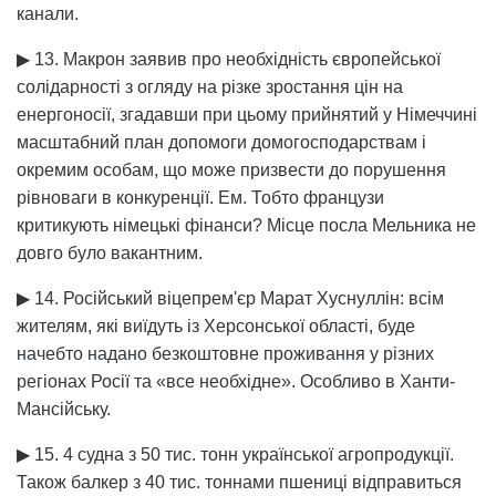
канали.
▶ 13. Макрон заявив про необхідність європейської
солідарності з огляду на різке зростання цін на
енергоносії, згадавши при цьому прийнятий у Німеччині
масштабний план допомоги домогосподарствам і
окремим особам, що може призвести до порушення
рівноваги в конкуренції. Ем. Тобто французи
критикують німецькі фінанси? Місце посла Мельника не
довго було вакантним.
▶ 14. Російський віцепрем'єр Марат Хуснуллін: всім
жителям, які виїдуть із Херсонської області, буде
начебто надано безкоштовне проживання у різних
регіонах Росії та «все необхідне». Особливо в Ханти-
Мансійську.
▶ 15. 4 судна з 50 тис. тонн української агропродукції.
Також балкер з 40 тис. тоннами пшениці відправиться