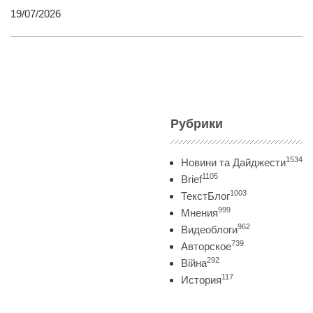
19/07/2026
Рубрики
1534
Новини та Дайджести
1105
Brief
1003
ТекстБлог
999
Мнения
962
Видеоблоги
739
Авторское
292
Війна
117
История