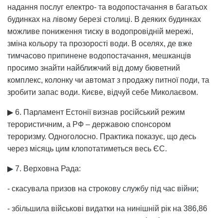
надання послуг електро- та водопостачання в багатьох
будинках на лівому березі столиці. В деяких будинках
можливе пониження тиску в водопровідній мережі,
зміна кольору та прозорості води. В оселях, де вже
тимчасово припинене водопостачання, мешканців
просимо знайти найближчий від дому бюветний
комплекс, колонку чи автомат з продажу питної поди, та
зробити запас води. Києве, відчуй себе Миколаєвом.
▶ 6. Парламент Естонії визнав російський режим
терористичним, а РФ – державою спонсором
тероризму. Одноголосно. Практика показує, що десь
через місяць цим клопотатиметься весь ЄС.
▶ 7. Верховна Рада:
- скасувала призов на строкову службу під час війни;
- збільшила військові видатки на нинішній рік на 386,86