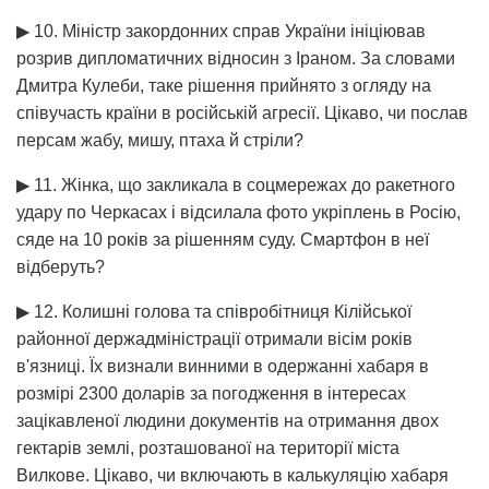
▶ 10. Міністр закордонних справ України ініціював
розрив дипломатичних відносин з Іраном. За словами
Дмитра Кулеби, таке рішення прийнято з огляду на
співучасть країни в російській агресії. Цікаво, чи послав
персам жабу, мишу, птаха й стріли?
▶ 11. Жінка, що закликала в соцмережах до ракетного
удару по Черкасах і відсилала фото укріплень в Росію,
сяде на 10 років за рішенням суду. Смартфон в неї
відберуть?
▶ 12. Колишні голова та співробітниця Кілійської
районної держадміністрації отримали вісім років
в'язниці. Їх визнали винними в одержанні хабаря в
розмірі 2300 доларів за погодження в інтересах
зацікавленої людини документів на отримання двох
гектарів землі, розташованої на території міста
Вилкове. Цікаво, чи включають в калькуляцію хабаря