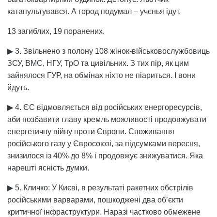
катапультувався. А город подумал – учєнья ідут.
13 загиблих, 19 поранених.
▶ 3. Звільнено з полону 108 жінок-військовослужбовиць
ЗСУ, ВМС, НГУ, ТрО та цивільних. З тих пір, як цим
зайнялося ГУР, на обмінах ніхто не піариться. І вони
йдуть.
▶ 4. ЄС відмовляється від російських енергоресурсів,
аби позбавити главу кремль можливості продовжувати
енергетичну війну проти Європи. Споживання
російського газу у Євросоюзі, за підсумками вересня,
знизилося із 40% до 8% і продовжує знижуватися. Яка
нарешті ясність думки.
▶ 5. Кличко: У Києві, в результаті ракетних обстрілів
російськими варварами, пошкоджені два об’єкти
критичної інфраструктури. Наразі частково обмежене