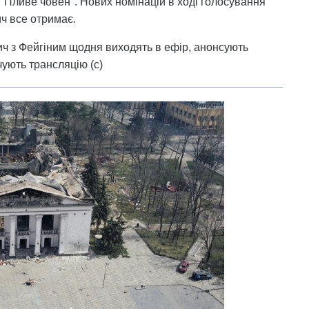
 "Пливе човен". Нових номінацій в ході голосування
ч все отримає.
ич з Фейгіним щодня виходять в ефір, анонсують
чують трансляцію (с)