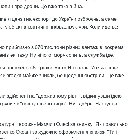
новин про дрони. Це вже така війна.
ив ліцензії на експорт до України озброєнь, а саме
ту об’єктів критичної інфраструктури. Коли йдеться
о приблизно з 670 тис. тонн різних вантажів, зокрема
в екіпажу. Ну нічого, моряк спить, а служба іде.
ія посилено обстрілює місто Нікополь. Усе частіше
си згадки майже зникли, бо щоденні обстріли - це вже
ули здійснені на "державному рівні", відкинувши ідею
групи як "повну нісенітницю". Ну і добре. Наступна
ратурні твори» - Мамчич Олесі за книжку "Як правильно
венко Оксані за художнє оформлення книжки "Ти і