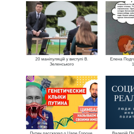
20 маніпуляцій у виступі В.
Елена Подго
Зеленського
Путин рассказал о Царе Горохе,
Валерій Пр