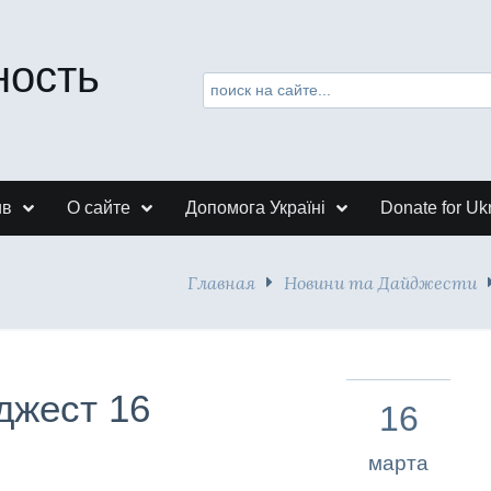
ность
ив
О сайте
Допомога Україні
Donate for Uk
Главная
Новини та Дайджести
джест 16
16
марта