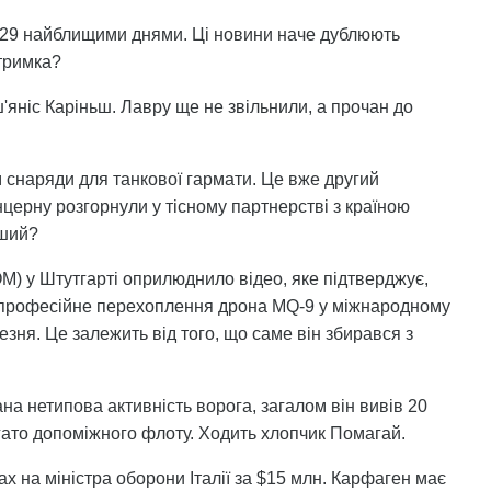
г-29 найблищими днями. Ці новини наче дублюють
атримка?
ш'яніс Каріньш. Лавру ще не звільнили, а прочан до
 снаряди для танкової гармати. Це вже другий
церну розгорнули у тісному партнерстві з країною
рший?
 у Штутгарті оприлюднило відео, яке підтверджує,
непрофесійне перехоплення дрона MQ-9 у міжнародному
зня. Це залежить від того, що саме він збирався з
на нетипова активність ворога, загалом він вивів 20
 багато допоміжного флоту. Ходить хлопчик Помагай.
х на міністра оборони Італії за $15 млн. Карфаген має