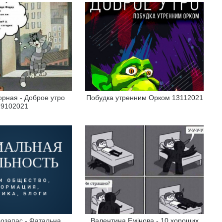
рная - Доброе утро
Побудка утренним Орком 13112021
19102021
озапас - Фатальна
Валентина Емінова - 10 хороших