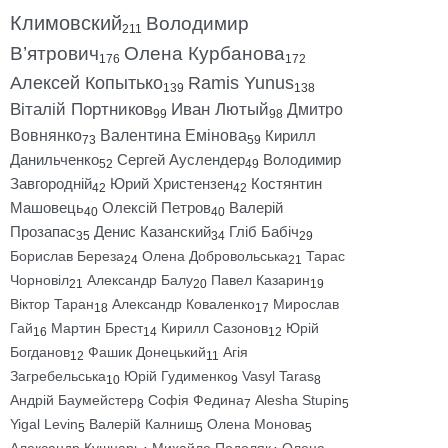
Климовский
Володимир
211
В’ятрович
Олена Курбанова
176
172
Алексей Копытько
Ramis Yunus
139
138
Віталій Портников
Иван Лютый
Дмитро
99
98
Вовнянко
Валентина Емінова
Кирилл
73
59
Данильченко
Сергей Ауслендер
Володимир
52
49
Завгородній
Юрий Христензен
Костянтин
42
42
Машовець
Олексій Петров
Валерій
40
40
Прозапас
Денис Казанский
Гліб Бабіч
35
34
29
Борислав Береза
Олена Добровольська
Тарас
24
21
Чорновіл
Александр Балу
Павел Казарин
21
20
19
Віктор Таран
Александр Коваленко
Мирослав
18
17
Гай
Мартин Брест
Кирилл Сазонов
Юрій
16
14
12
Богданов
Фашик Донецький
Агія
12
11
Загребельська
Юрій Гудименко
Vasyl Taras
10
9
8
Андрій Баумейстер
Софія Федина
Alesha Stupin
8
7
5
Yigal Levin
Валерій Калниш
Олена Монова
5
5
5
Александр Кушнарь
Михайло Подоляк
Олена