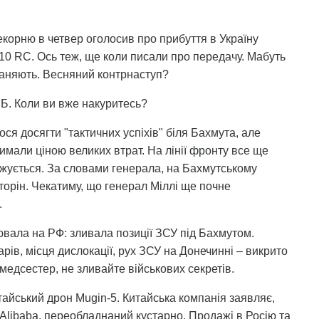
екорню в четвер оголосив про прибуття в Україну
-10 RC. Ось теж, ще коли писали про передачу. Мабуть
дганяють. Весняний контрнаступ?
СБ. Коли ви вже накуритесь?
ся досягти "тактичних успіхів" біля Бахмута, але
имали ціною великих втрат. На лінії фронту все ще
нижується. За словами генерала, на Бахмутському
сторін. Чекатиму, що генерал Міллі ще почне
.
вала на РФ: зливала позиції ЗСУ під Бахмутом.
рів, місця дислокації, рух ЗСУ на Донечинні – викрито
медсестер, не зливайте військових секретів.
итайський дрон Mugin-5. Китайська компанія заявляє,
Alibaba, переобладнаний кустарно. Продажі в Росію та