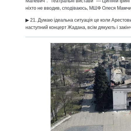
Малевич". "Театральні вистави" — Ципіній Ірині
ніхто не вводив, сподіваюсь, МШФ Олеся Мамчи
▶ 21. Думаю ідеальна ситуація це коли Арестов
наступний концерт Жадана, всім дякують і закін