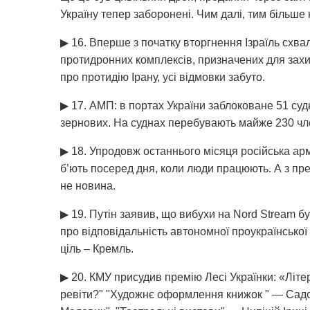
Україну тепер заборонені. Чим далі, тим більше 
▶ 16. Вперше з початку вторгнення Ізраїль схвал
протидронних комплексів, призначених для захис
про протидію Ірану, усі відмовки забуто.
▶ 17. АМП: в портах України заблоковане 51 судн
зернових. На суднах перебувають майже 230 члені
▶ 18. Упродовж останнього місяця російська арм
б’ють посеред дня, коли люди працюють. А з пре
не новина.
▶ 19. Путін заявив, що вибухи на Nord Stream б
про відповідальність автономної проукраїнської 
ціль – Кремль.
▶ 20. КМУ присудив премію Лесі Українки: «Літе
ревіти?" "Художнє оформлення книжок " — Садо