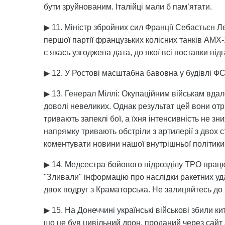
бути зруйнованим. Італійці мали б пам’ятати.
▶ 11. Міністр збройних сил Франції Себастьєн Л
першої партії французьких колісних танків AMX
є якась узгоджена дата, до якої всі поставки пі
▶ 12. У Ростові масштабна бавовна у будівлі Ф
▶ 13. Генерал Міллі: Окупаційним військам вдало
доволі невеликих. Однак результат цей вони отр
тривають запеклі бої, а їхня інтенсивність не з
напрямку тривають обстріли з артилерії з двох 
коментувати новини нашої внутрішньої політики
▶ 14. Медсестра бойового підрозділу ТРО працю
"Зливали" інформацію про наслідки ракетних уда
двох подруг з Краматорська. Не залицяйтесь до 
▶ 15. На Донеччині українські військові збили к
що це був цивільний дрон, проданий через сайт 