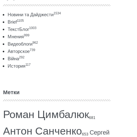
1534
Новини та Дайджести
1105
Brief
1003
ТекстБлог
999
Мнения
962
Видеоблоги
739
Авторское
292
Війна
117
История
Метки
Роман Цимбалюк
681
Антон Санченко
Сергей
653