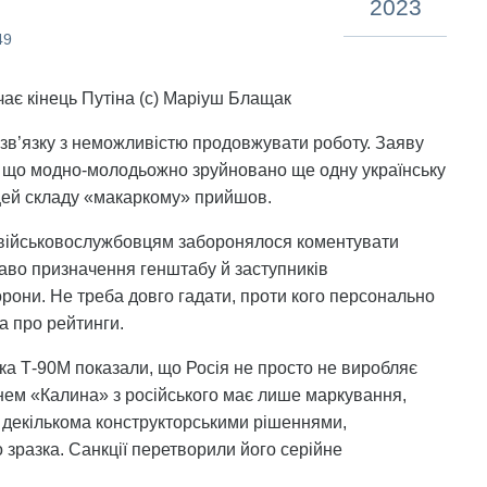
2023
49
чає кінець Путіна (с) Маріуш Блащак
в зв’язку з неможливістю продовжувати роботу. Заяву
ти, що модно-молодьожно зруйновано ще одну українську
и цей складу «макаркому» прийшов.
м військовослужбовцям заборонялося коментувати
 право призначення генштабу й заступників
они. Не треба довго гадати, проти кого персонально
 про рейтинги.
ка Т-90М показали, що Росія не просто не виробляє
гнем «Калина» з російського має лише маркування,
з декількома конструкторськими рішеннями,
 зразка. Санкції перетворили його серійне