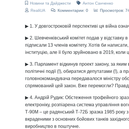
Новини та Дайджести
Антон Санченко
RealiUA
Комментарии: 0
Просмотров: 7
▶ 1. У довгостроковій перспективі ця війна озна
▶ 2. Шевченківський комітет подав у відставку 
підписали 13 членів комітету. Хотів би написа
інституцію, але її було зруйновано в 2019, кол
▶ 3. Парламент відкинув проект закону, за яки
політичні події (!), обиратися депутатами (!), а
головнокомандувача передавалося міністру обор
спрямований цей закон. Вже перемогли? Правда
▶ 4. Андрій Рудик: Обстеження трофейного зраз
електроніку, розпіарена система управління во
Т-90М – це радянський Т-72Б зразка 1985 року 
вкраденими з основних бойових танків західного
виробництво в поштучне.